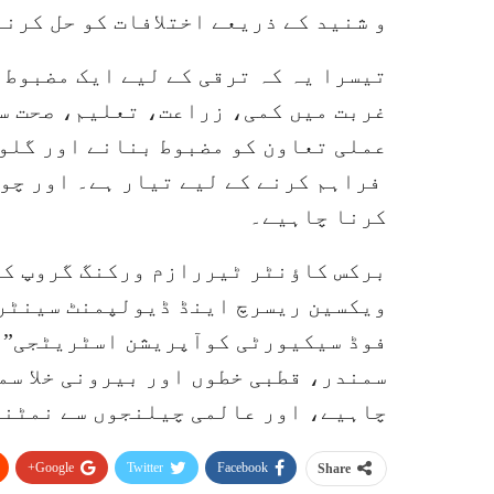
و شنید کے ذریعے اختلافات کو حل کرن
تیسرا یہ کہ ترقی کے لیے ایک مضبوط 
غربت میں کمی، زراعت، تعلیم، صحت س
عملی تعاون کو مضبوط بنانے اور گلو
فراہم کرنے کے لیے تیار ہے۔ اور چوت
کرنا چاہیے۔
برکس کاؤنٹر ٹیررازم ورکنگ گروپ ک
ویکسین ریسرچ اینڈ ڈیولپمنٹ سینٹر 
فوڈ سیکیورٹی کوآپریشن اسٹریٹجی” 
سمندر، قطبی خطوں اور بیرونی خلا سم
چاہیے، اور عالمی چیلنجوں سے نمٹنے
Google+
Twitter
Facebook
Share