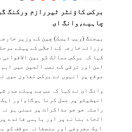
برکس کاؤنٹر ٹیررازم ورکنگ گر
چاہیے،وانگ ای
بیجنگ (ویب ڈیسک) چین کے وزیر خارجہ
وزرائے خارجہ کے اجلاس کے پہلے مرحل
کہا کہ برکس ممالک کو بین الاقوامی 
امن اور ترقی کے نصب العین میں اہم
موقع پر انہوں نے برکس تعاون میں تر
وانگ ای نے کہا کہ سب سے پہلے صدر ش
انیشیٹو پر عمل کرنا ہوگا،اور ایک ن
راستہ جو جو مذاکرات پر مبنی ہو نہ 
اتحاد بنانے پر اور باہمی فائدے پر 
ایک معروضی اور منصفانہ موقف کو بر