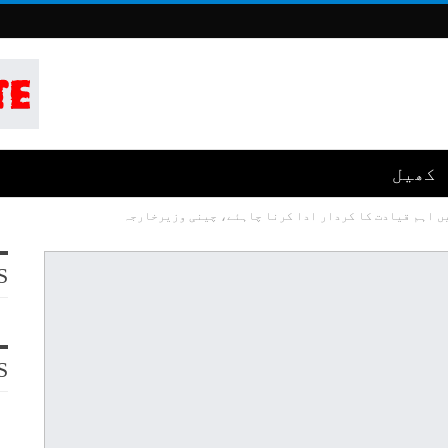
کھیل
یں اہم قیادت کا کردار ادا کرنا چاہئے، چینی وزیرخارجہ
S
S