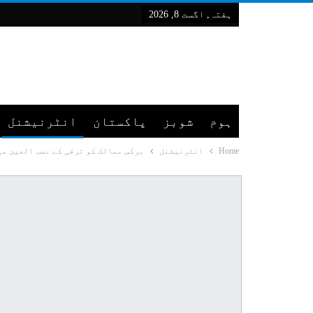
ہفتہ, اگست 8, 2026
ہوم
شوبز
پاکستان
انٹرنیشنل
Home
انٹرنیشنل
برکس ممالک کو ترقی کے نصب العین م