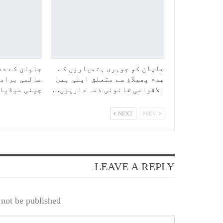
جاپان کو جوہری ہتھیاروں کے
جاپان کے دف
عدم پھیلاؤ سے متعلق اپنی بین
عالمی برادر
الاقوامی قانونی ذمہ داریوں…
چینی میڈیا
NEXT
PREV
LEAVE A REPLY
not be published.