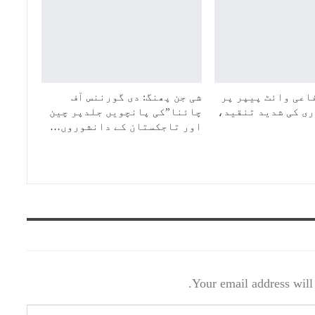
اعی وائٹ پیپر پر
شی جن پھنگ: دی گورننس آف
ی کی شدید تنقید،
چائنا”کی پانچویں جلدپر چین
اور تاجکستان کے دانشوروں…
Your email address will 