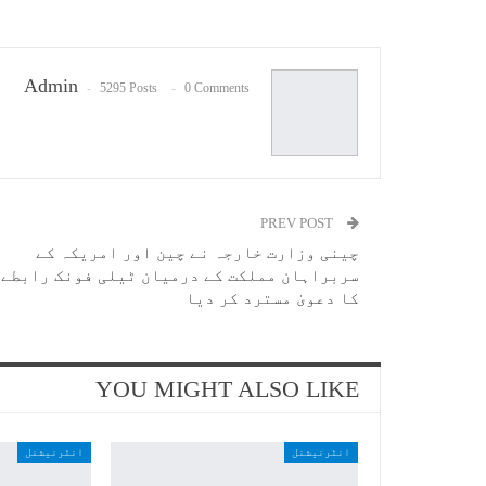
Admin
5295 Posts
0 Comments
PREV POST
چینی وزارت خارجہ نے چین اور امریکہ کے
سربراہان مملکت کے درمیان ٹیلی فونک رابطے
کا دعویٰ مسترد کر دیا
YOU MIGHT ALSO LIKE
انٹرنیشنل
انٹرنیشنل