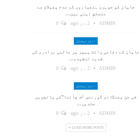
جاپان کو جوہری ہتھیاروں کے عدم پھیلاؤ سے
متعلق اپنی بین…
2 دن ago
0
ADMIN
انٹرنیشنل
اپان کے دفاعی وائٹ پیپر پر عالمی برادری کی
شدید تنقید،…
2 دن ago
0
ADMIN
انٹرنیشنل
شی جن پھنگ: دی گورننس آف چائنا”کی پانچویں
جلدپر…
2 دن ago
0
ADMIN
LOAD MORE POSTS