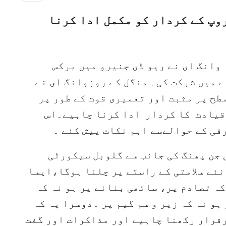
وپ کے کردار کو مکمل ادا کرنا
 وانگ ای نے ریو ڈی جنیرو میں برکس
ے میں شرکت کی۔ منگل کے روزوانگ ای نے
سطح پر مثبت اور تعمیری قوت کے طور پر
 قیادت کا کردار ادا کرنا چاہیے۔اس
قی کے حوالےسے اہم نکات پیش کئے ۔
ی جن پھنگ کی جانب سے گلوبل سیکورٹی
ئے سلامتی کے راستے پر چلنا ہوگا،ایسا
کہ تصادم پر، ساتھی بنانے پر ہو نہ کہ
ہو نہ کہ زیر و سم گیم پر ۔دوسرا یہ کہ
قرار رکھنا چاہیے اور مذاکرات اور گفت