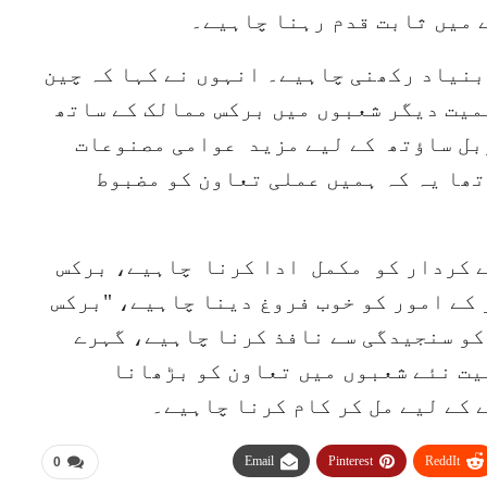
ے میں ثابت قدم رہنا چاہیے۔
بنیاد رکھنی چاہیے۔ انہوں نے کہا کہ چین
میت دیگر شعبوں میں برکس ممالک کے ساتھ
بل ساؤتھ کے لیے مزید عوامی مصنوعات
ھا یہ کہ ہمیں عملی تعاون کو مضبوط
ے کردار کو مکمل ادا کرنا چاہیے، برکس
کے امور کو خوب فروغ دینا چاہیے، "برکس
کو سنجیدگی سے نافذ کرنا چاہیے، گہرے
یت نئے شعبوں میں تعاون کو بڑھانا
 کے لیے مل کر کام کرنا چاہیے۔
Email
Pinterest
ReddIt
0