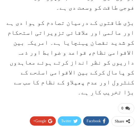
فوجی طاقت کو وسعت دی ہے۔
بڑی طاقتوں کے درمیان تصادم کو ہوا دی ہے
اور عالمی اور علاقائی تزویراتی استحکام
کو شدید نقصان پہنچایا ہے۔ امریکہ بین
الاقوامی نظام، قواعد و ضوابط اور ذمہ
داریوں کو نظر انداز کرتے ہوئے معاہدوں
کو پامال کرکے بین الاقوامی اسلحے کے
کنٹرول اور عدم پھیلاؤ کے نظام کا سب سے
بڑا تخریب کار ہے۔
0
Google+
Twitter
Facebook
Share
Pinterest
WhatsApp
ReddIt