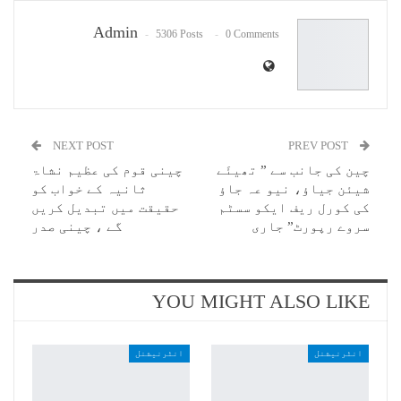
Email
Admin
5306 Posts
0 Comments
NEXT POST
PREV POST
چین کی جانب سے ” تھیئَے
چینی قوم کی عظیم نشاۃ
شیئن جیاؤ، نیو عہ جاؤ
ثانیہ کے خواب کو
کی کورل ریف ایکو سسٹم
حقیقت میں تبدیل کریں
سروے رپورٹ” جاری
گے ، چینی صدر
YOU MIGHT ALSO LIKE
انٹرنیشنل
انٹرنیشنل