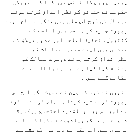
یومیہ پریس کانفرنس میں کہا کہ امریکی
حکومت نے حقائق کو نظر انداز کرتے ہوئے
ہر سال کی طرح اس سال بھی مذکورہ نام نہاد
رپورٹ جاری کی ہے جس میں اسلحے کے
کنٹرول، تخفیف اسلحہ اور عدم پھیلاؤ کے
میدان میں اپنے منفی رجحانات کو
نظرانداز کرتے ہوئے دوسرے ممالک کو
بدنام کیا گیا ہے اور بے جا الزامات
لگائے گئے ہیں ۔
انہوں نے کہا کہ چین نے ہمیشہ کی طرح اس
رپورٹ کو مسترد کرتا ہے ،اس کی مذمت کرتا
ہے اور اس پر اپناشدید احتجاج ریکارڈ
کرواتا ہے ۔گو جیاکھون نے کہا کہ حالیہ
برسوں میں امریکہ نے بھرپور طریقے سے