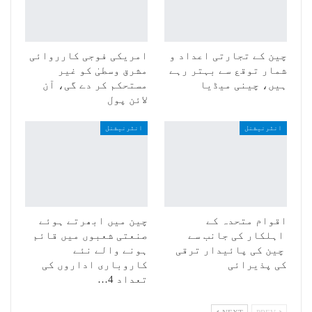
چین کے تجارتی اعداد و
امریکی فوجی کارروائی
شمار توقع سے بہتر رہے
مشرق وسطیٰ کو غیر
ہیں، چینی میڈیا
مستحکم کر دے گی، آن
لائن پول
انٹرنیشنل
انٹرنیشنل
اقوام متحدہ کے
چین میں ابھرتے ہوئے
اہلکار کی جانب سے
صنعتی شعبوں میں قائم
چین کی پائیدار ترقی
ہونے والے نئے
کی پذیرائی
کاروباری اداروں کی
تعداد 4…