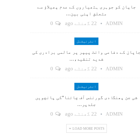
جاپان کو جوہری ہتھیاروں کے عدم پھیلاؤ سے
متعلق اپنی بین…
22 گھنٹے ago
0
ADMIN
انٹرنیشنل
اپان کے دفاعی وائٹ پیپر پر عالمی برادری کی
شدید تنقید،…
22 گھنٹے ago
0
ADMIN
انٹرنیشنل
شی جن پھنگ: دی گورننس آف چائنا”کی پانچویں
جلدپر…
22 گھنٹے ago
0
ADMIN
LOAD MORE POSTS