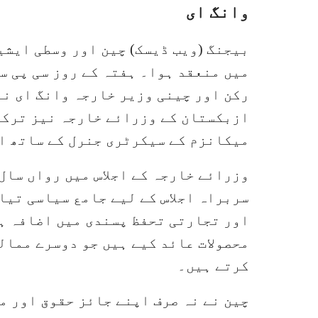
وانگ ای
بیجنگ (ویب ڈیسک) چین اور وسطی ایشی
میں منعقد ہوا۔ ہفتہ کے روز سی پی س
رکن اور چینی وزیر خارجہ وانگ ای ن
ازبکستان کے وزرائے خارجہ نیز ترکم
میکانزم کے سیکرٹری جنرل کے ساتھ اج
وزرائے خارجہ کے اجلاس میں رواں سال
سربراہ اجلاس کے لیے جامع سیاسی تیا
اور تجارتی تحفظ پسندی میں اضافہ ہو
محصولات عائد کیے ہیں جو دوسرے ممالک
کرتے ہیں۔
چین نے نہ صرف اپنے جائز حقوق اور م