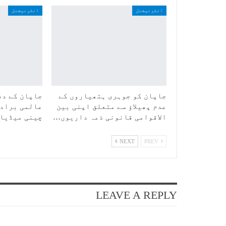
انٹرنیشنل
انٹرنیشنل
جاپان کو جوہری ہتھیاروں کے
جاپان کے دف
عدم پھیلاؤ سے متعلق اپنی بین
عالمی برادر
الاقوامی قانونی ذمہ داریوں…
چینی میڈیا
NEXT
PREV
LEAVE A REPLY