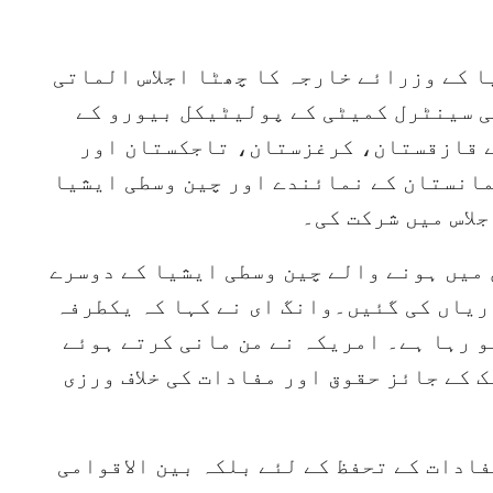
ا کے وزرائے خارجہ کا چھٹا اجلاس الماتی
ی سینٹرل کمیٹی کے پولیٹیکل بیورو کے
ے قازقستان، کرغزستان، تاجکستان اور
انستان کے نمائندے اور چین وسطی ایشیا
لاس میں شرکت کی۔
 میں ہونے والے چین وسطی ایشیا کے دوسرے
ریاں کی گئیں۔وانگ ای نے کہا کہ یکطرفہ
 رہا ہے۔ امریکہ نے من مانی کرتے ہوئے
 کے جائز حقوق اور مفادات کی خلاف ورزی
فادات کے تحفظ کے لئے بلکہ بین الاقوامی