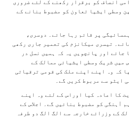
امی انصاف کو برقرار رکھنے کے لئے ضروری
ن وسطی ایشیا تعاون کو مضبوط بنانے کے
ہمسائیگی پر قائم رہا جائے۔ دوسری،
ائے۔ تیسری میکانزم کی تعمیر جاری رکھی
 جائے اور پانچویں یہ کہ ہمیں نسل در
 میں شریک وسطی ایشیائی ممالک کے
ا کہ وہ اپنے اپنے ملک کی قومی ترقیاتی
ی ایٹو سے مربوط کریں گے۔
ت کا اعادہ کیا اوراس کے لئے وہ اپنے
 آہنگی کو مضبوط بنائیں گے۔ اجلاس کے
ک کے وزرائے خارجہ سے الگ الگ دو طرفہ