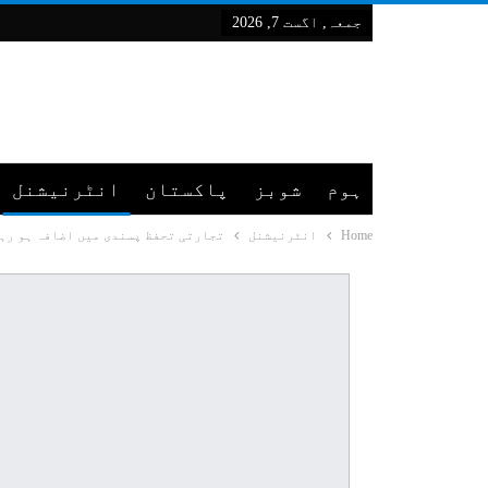
جمعہ, اگست 7, 2026
ہوم
شوبز
پاکستان
انٹرنیشنل
Home
انٹرنیشنل
تجارتی تحفظ پسندی میں اضافہ ہو رہ