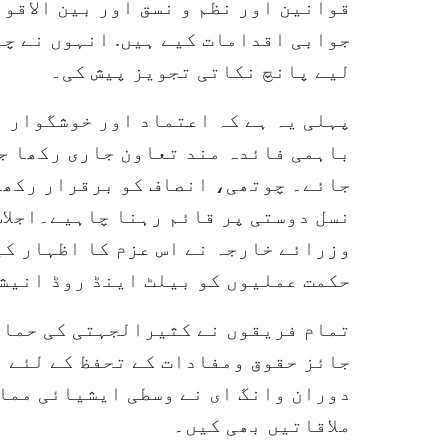
قوانین اور نظم و نسق اور بین الاقو
جوابی اقدامات کیے ہیں. انہوں نے چی
لیے پانچ نکاتی تجویز پیش کی۔
پہلی یہ ہے کہ اعتماد اور خوشگوار 
باہمی فائدہ مند تعاون جاری رکھا ج
جائے۔ چوتھی، انصاف کو برقرار رکھا
نسل دوستی پر قائم رہنا چاہیے۔اجلاس
وزرائے خارجہ نے اس عزم کا اظہار کی
حکمت عملیوں کو بیلٹ اینڈ روڈ انیش
تمام فریقوں نے کثیرالجہتی کی حمای
جائز حقوق ومفادات کے تحفظ کے لئے ہم
دوران وانگ ای نے وسطی ایشیائی ممال
ملاقاتیں بھی کیں۔