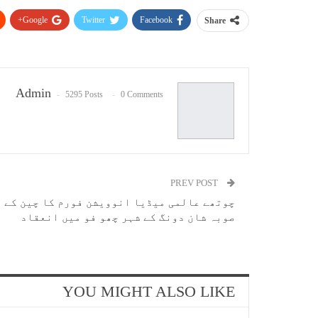
Google+
Twitter
Facebook
Share
Admin
5295 Posts
0 Comments
PREV POST
چوتھے عالمی میڈیا انوویشن فورم کا چین کے
صوبہ شان دونگ کے شہر چھو فو میں انعقاد
YOU MIGHT ALSO LIKE