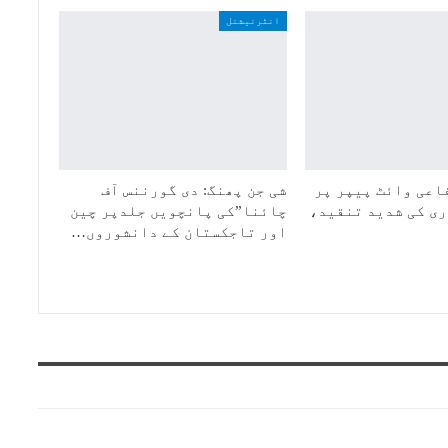
انٹرنیشنل
اعی وائٹ پیپر پر
شی جن پھنگ: دی گورننس آف
ی کی شدید تنقید،
چائنا”کی پانچویں جلدپر چین
اور تاجکستان کے دانشوروں…