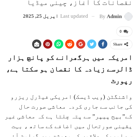
نقصانات کا آغاز، چینی میڈیا
Last updated
اپریل 25, 2025
By
Admin
0
Share
امریکہ میں ہرگھرانے کو پانچ ہزار
ڈالرسے زیادہ کا نقصان ہو سکتا ہے،
رپورٹ
واشنگٹن (ویب ڈیسک) امریکی فیڈرل ریزرو
کی جانب سے جاری کردہ معاشی صورت حال
کے”بیج پیپر” سے پتہ چلتا ہے کہ معاشی غیر
یقینی صورتحال میں اضافے کے ساتھ ، بہت
سے امریکی علاقوں کی معیشت میں گراوٹ آئی