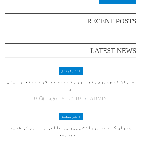
RECENT POSTS
LATEST NEWS
انٹرنیشنل
جاپان کو جوہری ہتھیاروں کے عدم پھیلاؤ سے متعلق اپنی
بین…
19 گھنٹے ago
0
ADMIN
انٹرنیشنل
جاپان کے دفاعی وائٹ پیپر پر عالمی برادری کی شدید
تنقید،…