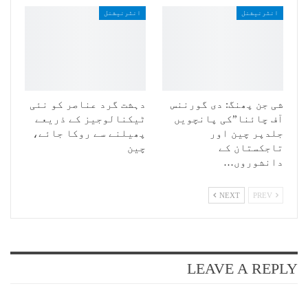
انٹرنیشنل
انٹرنیشنل
شی جن پھنگ: دی گورننس
دہشت گرد عناصر کو نئی
آف چائنا”کی پانچویں
ٹیکنالوجیز کے ذریعے
جلدپر چین اور
پھیلنے سے روکا جائے،
تاجکستان کے
چین
دانشوروں…
NEXT
PREV
LEAVE A REPLY