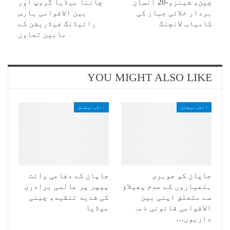
چین، شینزو-20 انسان
چائنا میڈیا گروپ اور
بردار خلائی جہاز کی
بین الاقوامی ہارس
کامیاب لانچنگ
رائیڈنگ فیڈریشن کے
مابین تعاون
YOU MIGHT ALSO LIKE
انٹرنیشنل
انٹرنیشنل
جاپان کو جوہری
جاپان کے دفاعی وائٹ
ہتھیاروں کے عدم پھیلاؤ
پیپر پر عالمی برادری
سے متعلق اپنی بین
کی شدید تنقید، چینی
الاقوامی قانونی ذمہ
میڈیا
داریوں…