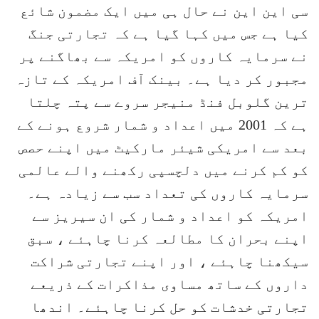
سی این این نے حال ہی میں ایک مضمون شائع
کیا ہے جس میں کہا گیا ہے کہ تجارتی جنگ
نے سرمایہ کاروں کو امریکہ سے بھاگنے پر
مجبور کر دیا ہے۔ بینک آف امریکہ کے تازہ
ترین گلوبل فنڈ منیجر سروے سے پتہ چلتا
ہے کہ 2001 میں اعداد و شمار شروع ہونے کے
بعد سے امریکی شیئر مارکیٹ میں اپنے حصص
کو کم کرنے میں دلچسپی رکھنے والے عالمی
سرمایہ کاروں کی تعداد سب سے زیادہ ہے۔
امریکہ کو اعداد و شمار کی ان سیریز سے
اپنے بحران کا مطالعہ کرنا چاہئے ، سبق
سیکھنا چاہئے ، اور اپنے تجارتی شراکت
داروں کے ساتھ مساوی مذاکرات کے ذریعے
تجارتی خدشات کو حل کرنا چاہئے۔ اندھا