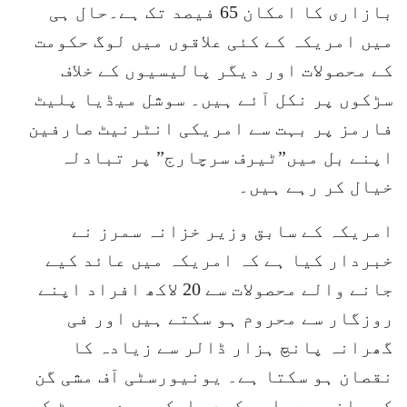
بازاری کا امکان 65 فیصد تک ہے۔حال ہی
میں امریکہ کے کئی علاقوں میں لوگ حکومت
کے محصولات اور دیگر پالیسیوں کے خلاف
سڑکوں پر نکل آئے ہیں۔ سوشل میڈیا پلیٹ
فارمز پر بہت سے امریکی انٹرنیٹ صارفین
اپنے بل میں”ٹیرف سرچارج” پر تبادلہ
خیال کر رہے ہیں۔
امریکہ کے سابق وزیر خزانہ سمرز نے
خبردار کیا ہے کہ امریکہ میں عائد کیے
جانے والے محصولات سے 20 لاکھ افراد اپنے
روزگار سے محروم ہو سکتے ہیں اور فی
گھرانہ پانچ ہزار ڈالر سے زیادہ کا
نقصان ہو سکتا ہے۔ یونیورسٹی آف مشی گن
کی جانب سے جاری کردہ ایک سروے رپورٹ کے