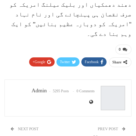
دھند دھمکیاں اور بلیک میلنگ امریکہ کو
صرف نقصان ہی پہنچائے گی اور نام نہاد
"امریکہ کو دوبارہ عظیم بنائیں” کو ایک
وہم بنا دے گی۔
0
Google+
Twitter
Facebook
Share
Pinterest
WhatsApp
ReddIt
Email
Admin
5295 Posts
0 Comments
NEXT POST
PREV POST