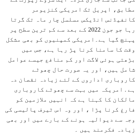
مطابق، اپریل تک امریکی کنزیومر
کانفیڈنس انڈیکس مسلسل چار ماہ تک گرتا
رہا جو جون 2022 کے بعد سے کم ترین سطح پر
پہنچ گیا ہے۔امریکی کمپنیوں کو بھی مشکل
وقت کا سامنا کرنا پڑ رہا ہے، جس میں
بڑھتی ہوئی لاگت اور کم منافع جیسے عوامل
شامل ہیں، اور یہ صورت حال چھوٹے
کاروباری اداروں کے لئے زیادہ نقصان دہ
ہے . امریکہ میں بہت سے چھوٹے کاروباری
مالکان کا کہنا ہے کہ انہیں ملازمین کو
فارغ کرنا پڑا ، اور وہ اس ٹیرف پالیسی کی
وجہ سے دیوالیہ ہونے کے بارے میں اور بھی
زیادہ فکرمند ہیں ۔