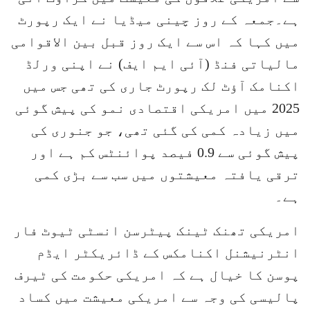
ہے۔جمعہ کے روز چینی میڈیا نے ایک رپورٹ
میں کہا کہ اس سے ایک روز قبل بین الاقوامی
مالیاتی فنڈ (آئی ایم ایف) نے اپنی ورلڈ
اکنامک آؤٹ لک رپورٹ جاری کی تھی جس میں
2025 میں امریکی اقتصادی نمو کی پیش گوئی
میں زیادہ کمی کی گئی تھی، جو جنوری کی
پیش گوئی سے 0.9 فیصد پوائنٹس کم ہے اور
ترقی یافتہ معیشتوں میں سب سے بڑی کمی
ہے۔
امریکی تھنک ٹینک پیٹرسن انسٹی ٹیوٹ فار
انٹرنیشنل اکنامکس کے ڈائریکٹر ایڈم
پوسن کا خیال ہے کہ امریکی حکومت کی ٹیرف
پالیسی کی وجہ سے امریکی معیشت میں کساد