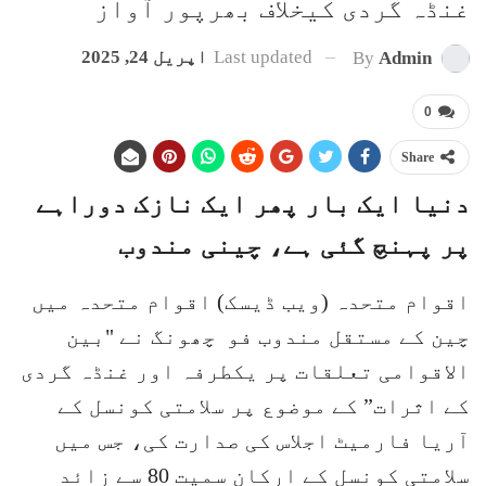
غنڈہ گردی کیخلاف بھرپور آواز
Last updated
اپریل 24, 2025
By
Admin
0
Share
دنیا ایک بار پھر ایک نازک دوراہے
پر پہنچ گئی ہے، چینی مندوب
اقوام متحدہ (ویب ڈیسک) اقوام متحدہ میں
چین کے مستقل مندوب فو چھونگ نے "بین
الاقوامی تعلقات پر یکطرفہ اور غنڈہ گردی
کے اثرات” کے موضوع پر سلامتی کونسل کے
آریا فارمیٹ اجلاس کی صدارت کی، جس میں
سلامتی کونسل کے ارکان سمیت 80 سے زائد