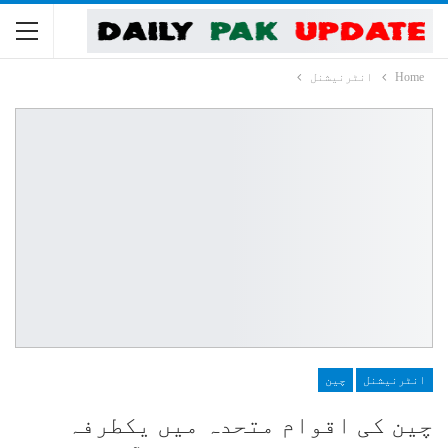
Home
انٹرنیشنل
انٹرنیشنل
چین
چین کی اقوام متحدہ میں یکطرفہ