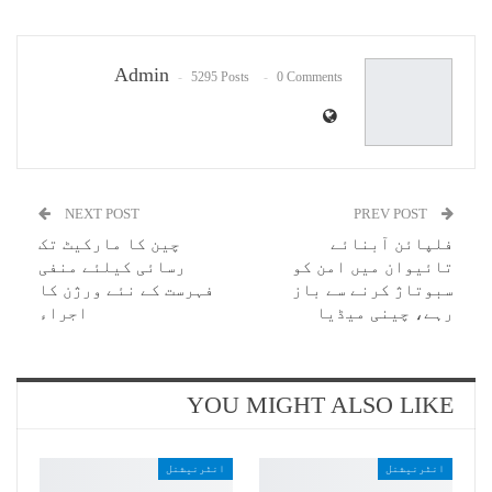
Pinterest
WhatsApp
ReddIt
Email
Admin
5295 Posts
0 Comments
NEXT POST
PREV POST
فلپائن آبنائے
چین کا مارکیٹ تک
تائیوان میں امن کو
رسائی کیلئے منفی
سبوتاژ کرنے سے باز
فہرست کے نئے ورژن کا
رہے، چینی میڈیا
اجراء
YOU MIGHT ALSO LIKE
انٹرنیشنل
انٹرنیشنل