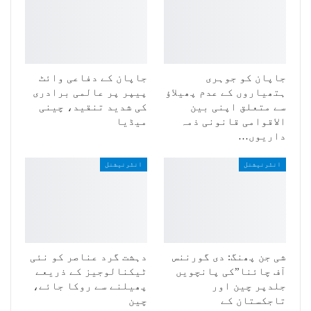
جاپان کو جوہری
جاپان کے دفاعی وائٹ
ہتھیاروں کے عدم پھیلاؤ
پیپر پر عالمی برادری
سے متعلق اپنی بین
کی شدید تنقید، چینی
الاقوامی قانونی ذمہ
میڈیا
داریوں…
انٹرنیشنل
انٹرنیشنل
شی جن پھنگ: دی گورننس
دہشت گرد عناصر کو نئی
آف چائنا”کی پانچویں
ٹیکنالوجیز کے ذریعے
جلدپر چین اور
پھیلنے سے روکا جائے،
تاجکستان کے
چین