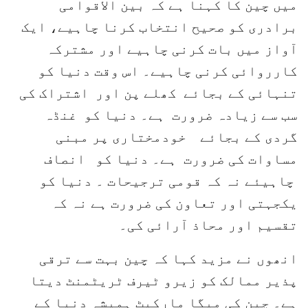
میں چین کا کہنا ہے کہ بین الاقوامی
برادری کو صحیح انتخاب کرنا چاہیے، ایک
آواز میں بات کرنی چاہیے اور مشترکہ
کارروائی کرنی چاہیے۔ اس وقت دنیا کو
تنہائی کے بجائے کھلے پن اور اشتراک کی
سب سے زیادہ ضرورت ہے۔ دنیا کو غنڈہ
گردی کے بجائے خودمختاری پر مبنی
مساوات کی ضرورت ہے۔ دنیا کو انصاف
چاہیئے نہ کہ قومی ترجیحات ۔ دنیا کو
یکجہتی اور تعاون کی ضرورت ہے نہ کہ
تقسیم اور محاذ آرائی کی۔
انھوں نے مزید کہا کہ چین بہت سے ترقی
پذیر ممالک کو زیرو ٹیرف ٹریٹمنٹ دیتا
ہے۔ چین کی میگا مارکیٹ ہمیشہ دنیا کے