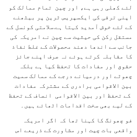
لئے کھلی رہی ہے، اور چین تمام ممالک کو
اپنی ترقی کی ایکسپریس ٹرین پر بیٹھنے
کے لئے خوش آمدید کہتا ہے.سلامتی کونسل کے
مستقل رکن کی حیثیت سے چین نے امریکہ کی
جانب سے اندھا دھند محصولات کے غلط نفاذ
کا مقابلہ کرتے ہوئے نہ صرف اپنے جائز
حقوق اور مفادات کا تحفظ کیا ہے بلکہ
چھوٹے اور درمیانے درجے کے ممالک سمیت
بین الاقوامی برادری کے مشترکہ مفادات
کے تحفظ اور بین الاقوامی انصاف کے تحفظ
کے لیے بھی سخت اقدامات اٹھائے ہیں۔
فو چھونگ کا کہنا تھا کہ اگر امریکہ
واقعی بات چیت اور مشاورت کے ذریعے اس