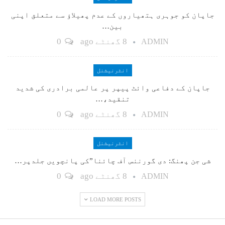
جاپان کو جوہری ہتھیاروں کے عدم پھیلاؤ سے متعلق اپنی
بین…
8 گھنٹے ago
0
ADMIN
انٹرنیشنل
جاپان کے دفاعی وائٹ پیپر پر عالمی برادری کی شدید
تنقید،…
8 گھنٹے ago
0
ADMIN
انٹرنیشنل
شی جن پھنگ: دی گورننس آف چائنا”کی پانچویں جلدپر…
8 گھنٹے ago
0
ADMIN
LOAD MORE POSTS