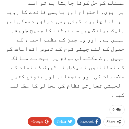
مسئلے کو حل کرنا چاہتا ہے تو اسے
برابری، احترام اور باہمی فائدے کا رویہ
اپنانا چاہیے۔کوئی بھی دباؤ، دھمکی اور
بلیک میلنگ چین سے نمٹنے کا صحیح طریقہ
نہیں ہے، اور وہ چین کے عظیم احیاء کے
حصول کے لئے چینی قوم کے ٹھوس اقدامات کو
نہیں روک سکتے.اس موقع پر بہت سے ممالک
کے نمائندوں نے یکطرفہ ٹیرف کے نفاذ کے
خلاف بات کی اور منصفانہ اور متوقع کثیر
الجہتی تجارتی نظام کی بحالی کا مطالبہ
کیا۔
0
Google+
Twitter
Facebook
Share