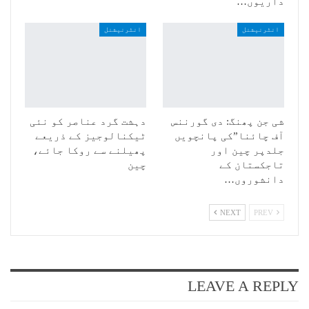
داریوں…
انٹرنیشنل
انٹرنیشنل
شی جن پھنگ: دی گورننس
دہشت گرد عناصر کو نئی
آف چائنا”کی پانچویں
ٹیکنالوجیز کے ذریعے
جلدپر چین اور
پھیلنے سے روکا جائے،
تاجکستان کے
چین
دانشوروں…
NEXT
PREV
LEAVE A REPLY