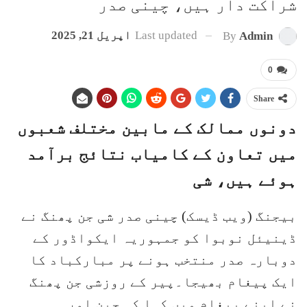
شراکت دار ہیں، چینی صدر
Last updated
اپریل 21, 2025
By
Admin
0
Share
دونوں ممالک کے مابین مختلف شعبوں
میں تعاون کے کامیاب نتائج برآمد
ہوئے ہیں، شی
بیجنگ (ویب ڈیسک) چینی صدر شی جن پھنگ نے
ڈینیئل نوبوا کو جمہوریہ ایکواڈور کے
دوبارہ صدر منتخب ہونے پر مبارکباد کا
ایک پیغام بھیجا۔پیر کے روزشی جن پھنگ
نے اپنے پیغام میں کہا کہ چین اور