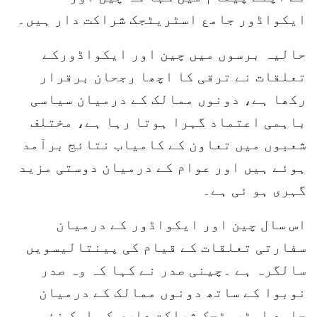
ایکواڈور جامع اسٹریٹجک شراکت دار ہیں۔
حالیہ برسوں میں چین اور ایکواڈورکے
تعلقات نے ترقی کا اچھا رجحان برقرار
رکھا ہے، دونوں ممالک کے درمیان سیاسی
باہمی اعتماد گہرا ہوتا رہا ہے، مختلف
شعبوں میں تعاون کے کامیاب نتائج برآمد
ہوئے ہیں اور عوام کے درمیان دوستی مزید
گہری ہو ئی ہے۔
اس سال چین اور ایکواڈور کے درمیان
سفارتی تعلقات کے قیام کی پینتالیسویں
سالگرہ ہے ۔چینی صدر نے کہا کہ وہ صدر
نوبوا کے ساتھ دونوں ممالک کے درمیان
جامع اسٹریٹجک شراکت داری کو ایک نئی