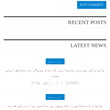
RECENT POSTS
LATEST NEWS
انٹرنیشنل
جاپان کو جوہری ہتھیاروں کے عدم پھیلاؤ سے متعلق اپنی
بین…
2 دن ago
0
ADMIN
انٹرنیشنل
جاپان کے دفاعی وائٹ پیپر پر عالمی برادری کی شدید