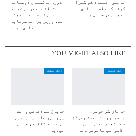
باہمی اعتماد کو گہرا
دورہ پاکستان دوستانہ
کرنے کا سلسلہ جاری
تعلقات میں ایک سنگ
رکھا ہے، چینی صدر
میل کی حیثیت رکھتا
ہے، وزیر برائے سرمایہ
کاری بورڈ
YOU MIGHT ALSO LIKE
انٹرنیشنل
انٹرنیشنل
جاپان کو جوہری
جاپان کے دفاعی وائٹ
ہتھیاروں کے عدم پھیلاؤ
پیپر پر عالمی برادری
سے متعلق اپنی بین
کی شدید تنقید، چینی
الاقوامی قانونی ذمہ
میڈیا