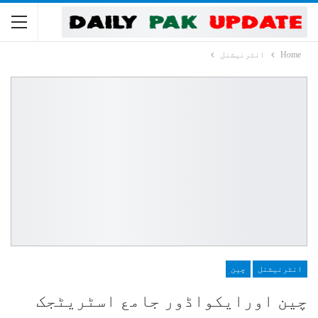
Home
انٹرنیشنل
انٹرنیشنل
چین
چین اورایکواڈور جامع اسٹریٹجک