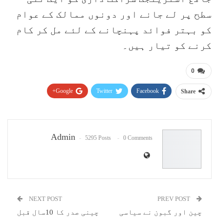
سطح پر لے جانے اور دونوں ممالک کے عوام
کو بہتر فوائد پہنچانے کے لئے مل کر کام
کرنے کو تیار ہیں۔
0
Google+
Twitter
Facebook
Share
Pinterest
WhatsApp
ReddIt
Email
Admin
5295 Posts
0 Comments
NEXT POST
PREV POST
چین اور گبون نے سیاسی
چینی صدر کا 10سال قبل