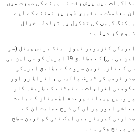
مذاکرات میں پیش رفت نہ ہونے کی صورت میں
ان معاملات سے فوری طور پر نمٹنے کے لیے
ورکنگ گروپ کی تشکیل پر تبادلہ خیال
شروع کر دیا ہے۔
امریکی کنزیومر نیوز اینڈ بزنس چینل (سی
این بی سی) کے مطابق 19 اپریل کو سی این بی
سی کے تازہ ترین سروے کے مطابق امریکی
صدر ٹرمپ کی ٹیرف پالیسی ، افراط زر اور
حکومتی اخراجات سے نمٹنے کے طریقہ کار
پر وسیع پیمانے پرعدم اطمینان کے باعث
معاشی امور پر ان کی شرح حمایت ان کے
صدارتی کیریئر میں ایک نئی کم ترین سطح
پر پہنچ چکی ہے۔