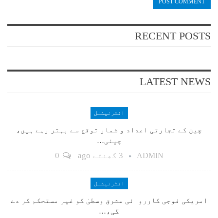
RECENT POSTS
LATEST NEWS
انٹرنیشنل
چین کے تجارتی اعداد و شمار توقع سے بہتر رہے ہیں،
چینی…
3 گھنٹے ago
0
ADMIN
انٹرنیشنل
امریکی فوجی کارروائی مشرق وسطیٰ کو غیر مستحکم کر دے
گی،…