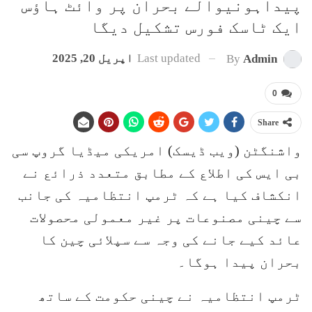
پیداہونیوالے بحران پر وائٹ ہاؤس
ایک ٹاسک فورس تشکیل دیگا
Last updated
اپریل 20, 2025
By
Admin
0
Share
واشنگٹن (ویب ڈیسک) امریکی میڈیا گروپ سی
بی ایس کی اطلاع کے مطابق متعدد ذرائع نے
انکشاف کیا ہے کہ ٹرمپ انتظامیہ کی جانب
سے چینی مصنوعات پر غیر معمولی محصولات
عائد کیے جانے کی وجہ سے سپلائی چین کا
بحران پیدا ہوگا۔
ٹرمپ انتظامیہ نے چینی حکومت کے ساتھ