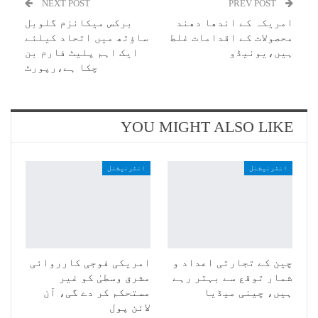
NEXT POST
PREV POST
امریکہ کے اندھا دھند
برکس میکانزم گلوبل
محصولات کے اقدامات غلط
ساؤتھ میں اتحاد کیلئے
ہیں،یونیڈو
ایک اہم پلیٹ فارم بن
چکا ہے،رپورٹ
YOU MIGHT ALSO LIKE
انٹرنیشنل
انٹرنیشنل
چین کے تجارتی اعداد و
امریکی فوجی کارروائی
شمار توقع سے بہتر رہے
مشرق وسطیٰ کو غیر
ہیں، چینی میڈیا
مستحکم کر دے گی، آن
لائن پول