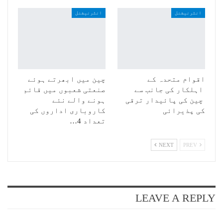
انٹرنیشنل
انٹرنیشنل
اقوام متحدہ کے
چین میں ابھرتے ہوئے
اہلکار کی جانب سے
صنعتی شعبوں میں قائم
چین کی پائیدار ترقی
ہونے والے نئے
کی پذیرائی
کاروباری اداروں کی
تعداد 4…
NEXT
PREV
LEAVE A REPLY