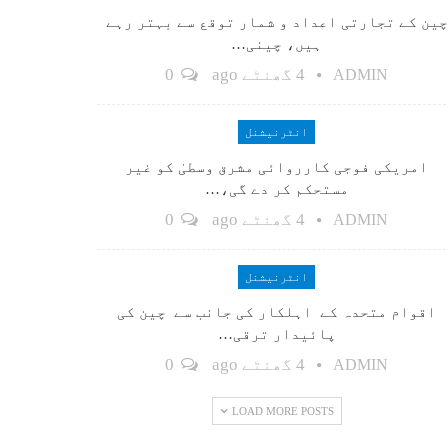
چین کے تجارتی اعداد و شمار توقع سے بہتر رہے
ہیں، چینی…
4 گھنٹے ago
0
ADMIN
انٹرنیشنل
امریکی فوجی کارروائی مشرق وسطیٰ کو غیر
مستحکم کر دے گی،…
4 گھنٹے ago
0
ADMIN
انٹرنیشنل
اقوام متحدہ کے اہلکار کی جانب سے چین کی
پائیدار ترقی…
4 گھنٹے ago
0
ADMIN
LOAD MORE POSTS