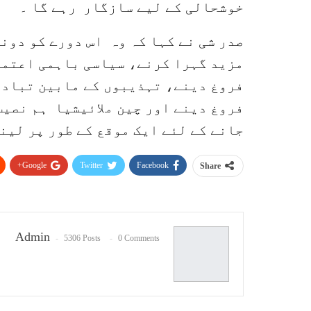
خوشحالی کے لیے سازگار رہے گا ۔
صدر شی نے کہا کہ وہ اس دورے کو دون
مزید گہرا کرنے، سیاسی باہمی اعتما
فروغ دینے، تہذیبوں کے مابین تبادل
فروغ دینے اور چین ملائیشیا ہم نصیب
جانے کے لئے ایک موقع کے طور پر لینے
Google+
Twitter
Facebook
Share
Admin
5306 Posts
0 Comments