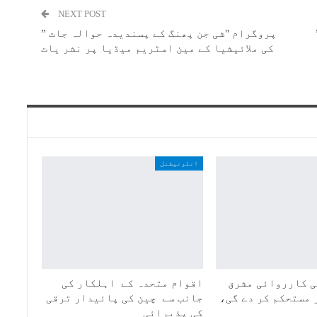
NEXT POST
پروگرام "شی جن پھنگ کے پسندیدہ حوالہ جات ”
کی ملائیشیا کے مین اسٹریم میڈیا پر نشر یات
انٹرنیشنل
 کارروائی مشرق
اقوام متحدہ کے اہلکار کی
 مستحکم کر دے گی،
جانب سے چین کی پائیدار ترقی
کی پذیرائی