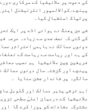
کی دعوت پر ملائیشیا کے سرکاری دورے
پہنچے۔کوالالمپور انٹرنیشنل ایئرپ
پرتپاک استقبال کیا۔
شی جن پھنگ نے ہوائی اڈے پر ایک تحر
کی گئی کہ نصف صدی سے زیادہ عرصہ قب
دونوں ممالک نے باہمی احترام، مساو
فریقین چین ملائیشیا ہم نصیب معاشرے
سالگرہ پر شاندار جشن منایا ۔
اہم ترقی پذیر ممالک اور گلوبل ساؤ
ملائیشیا کے درمیان اعلیٰ سطحی تزوی
مشترکہ مفادات کو پورا کرے گا اور 