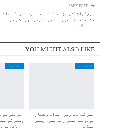
PREV POST
پروگرام "شی جن پھنگ کے پسندیدہ حوالہ جات ”
ملائیشیا کے مین اسٹریم میڈیا پر نشر کیا
جائے گا
YOU MIGHT ALSO LIKE
انٹرنیشنل
انٹرنیشنل
چین کے تجارتی اعداد و شمار
امریکی فوجی
توقع سے بہتر رہے ہیں، چینی
وسطیٰ کو غیر
میڈیا
آن لائن پول