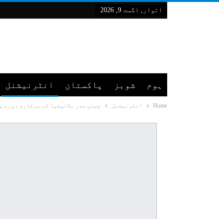
اتوار, اگست 9, 2026
ہوم
شوبز
پاکستان
انٹرنیشنل
Home
انٹرنیشنل
چینی صدر ملائیشیا کے سرکاری دورے پ