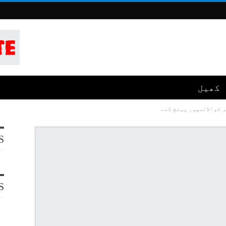
کھیل
ر کوالالمپور پہنچ گئے
S
S