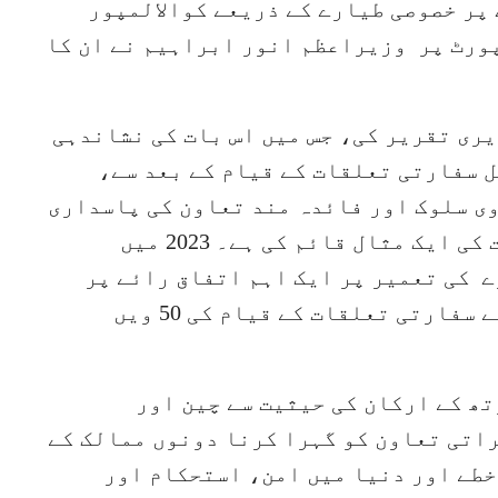
 پر خصوصی طیارے کے ذریعے کوالالمپور
ورٹ پر وزیراعظم انور ابراہیم نے ان کا
یری تقریر کی، جس میں اس بات کی نشاندہی
ل سفارتی تعلقات کے قیام کے بعد سے،
ی سلوک اور فائدہ مند تعاون کی پاسداری
کی ہے اور ریاست سے ریاست کے تعلقات کی ایک مثال قائم کی ہے۔ 2023 میں
 کی تعمیر پر ایک اہم اتفاق رائے پر
پہنچے اور گزشتہ سال دونوں ممالک نے سفارتی تعلقات کے قیام کی 50 ویں
تھ کے ارکان کی حیثیت سے چین اور
راتی تعاون کو گہرا کرنا دونوں ممالک کے
خطے اور دنیا میں امن، استحکام اور