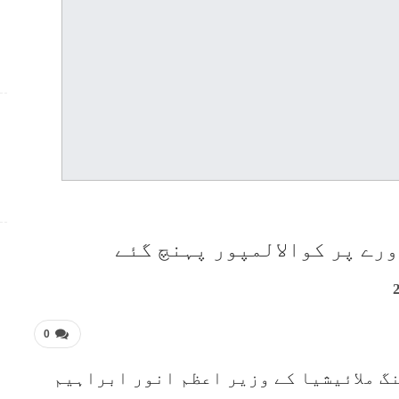
ورے پر کوالالمپور پہنچ گئے
0
نگ ملائیشیا کے وزیر اعظم انور ابراہیم