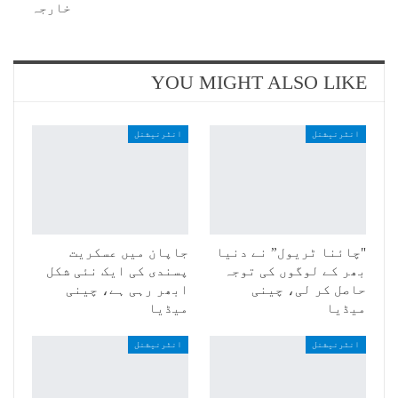
خارجہ
YOU MIGHT ALSO LIKE
انٹرنیشنل
انٹرنیشنل
"چائنا ٹریول” نے دنیا
جاپان میں عسکریت
بھر کے لوگوں کی توجہ
پسندی کی ایک نئی شکل
حاصل کر لی، چینی
ابھر رہی ہے، چینی
میڈیا
میڈیا
انٹرنیشنل
انٹرنیشنل