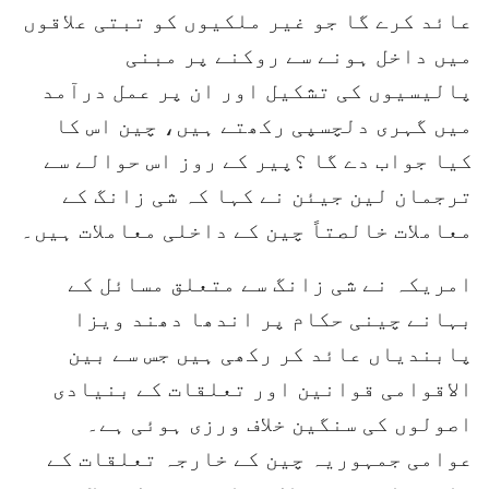
عائد کرے گا جو غیر ملکیوں کو تبتی علاقوں
میں داخل ہونے سے روکنے پر مبنی
پالیسیوں کی تشکیل اور ان پر عمل درآمد
میں گہری دلچسپی رکھتے ہیں، چین اس کا
کیا جواب دے گا ؟پیر کے روز اس حوالے سے
ترجمان لین جیئن نے کہا کہ شی زانگ کے
معاملات خالصتاً چین کے داخلی معاملات ہیں۔
امریکہ نے شی زانگ سے متعلق مسائل کے
بہانے چینی حکام پر اندھا دھند ویزا
پابندیاں عائد کر رکھی ہیں جس سے بین
الاقوامی قوانین اور تعلقات کے بنیادی
اصولوں کی سنگین خلاف ورزی ہوئی ہے۔
عوامی جمہوریہ چین کے خارجہ تعلقات کے