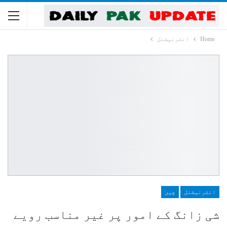
Home
انٹرنیشنل
انٹرنیشنل
چین
شی زانگ کے امور پر غیر مناسب رویے