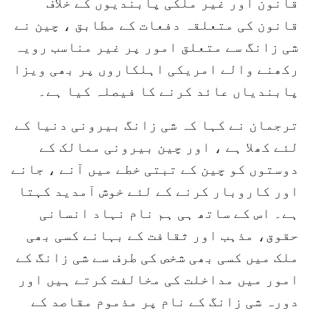
قانون اور غیر ملکی پابندیوں کے خلاف
قانون کی متعلقہ دفعات کے مطابق ، چین نے
شی زانگ سے متعلق امور پر غیر مناسب رویہ
رکھنے والے امریکی اہلکاروں پر بھی ویزا
پابندیاں عائد کرنے کا فیصلہ کیا ہے۔
ترجمان نے کہا کہ شی زانگ بیرونی دنیا کے
لئے کھلا ہے ، اور چین بیرونی ممالک کے
دوستوں کو چین کے تبتی خطے میں آنے ، جانے
اور کاروبار کرنے کے لئے خوش آمدید کہتا
ہے۔ اس کے ساتھ ہی ہم نام نہاد انسانی
حقوق، مذہب اور ثقافت کے بہانے کسی بھی
ملک میں کسی بھی شخص کی طرف سے شی زانگ کے
امور میں مداخلت کی مخالفت کرتے ہیں اور
دورہ شی زانگ کے نام پر مذموم مقاصد کے