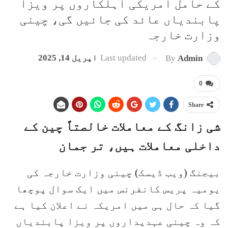
کے حامل امریکی اہلکاروں پر ویزا
پابندیاں عائد کی جائیں گی، چینی
وزارت خارجہ
Last updated
اپریل 14, 2025
By
Admin
0
Share
شی زانگ کے معاملات خالصتاً چین کے
داخلی معاملات ہیں، تر جمان
بیجنگ (ویب ڈیسک) چینی وزارت خارجہ کی
یومیہ پریس کانفرنس میں ایک سوال پوچھا
گیا کہ حال ہی میں امریکہ نے اعلان کیا ہے
کہ وہ چینی عہدیداروں پر ویزا پابندیاں