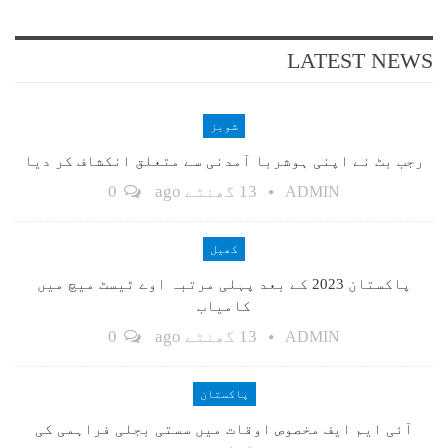
LATEST NEWS
شوبز
رجب بٹ نے اپنی ہوشربا آمدنی سے متعلق انکشاف کر دیا
13 گھنٹے ago
0
ADMIN
کھیل
پاکستان 2023 کے بعد پہلی مرتبہ اوے ٹیسٹ میچ میں
کامیاب
13 گھنٹے ago
0
ADMIN
پاکستان
آئی ایم ایف مخصوص اوقات میں سستی بجلی فراہمی کی