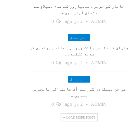
جاپان کو جوہری ہتھیاروں کے عدم پھیلاؤ سے
متعلق اپنی بین…
2 دن ago
0
ADMIN
انٹرنیشنل
اپان کے دفاعی وائٹ پیپر پر عالمی برادری کی
شدید تنقید،…
2 دن ago
0
ADMIN
انٹرنیشنل
شی جن پھنگ: دی گورننس آف چائنا”کی پانچویں
جلدپر…
2 دن ago
0
ADMIN
LOAD MORE POSTS