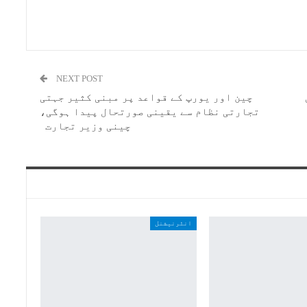
NEXT POST
چین اور یورپ کے قواعد پر مبنی کثیر جہتی
تجارتی نظام سے یقینی صورتحال پیدا ہوگی،
چینی وزیر تجارت
انٹرنیشنل