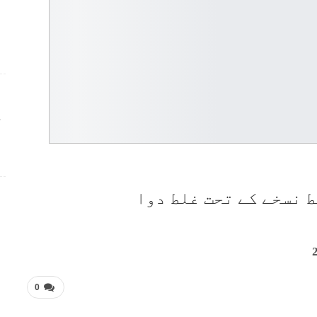
ج
 نسخے کے تحت غلط دوا
0