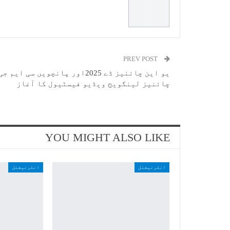
PREV POST
یو این چائنیز ڈے 2025اور پانچویں سی ایم جی
چائنیز لینگویج ویڈیو فیسٹیول کا آغاز
YOU MIGHT ALSO LIKE
انٹرنیشنل
انٹرنیشنل