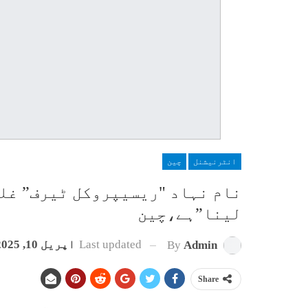
انٹرنیشنل
چین
نام نہاد "ریسیپروکل ٹیرف” غلط
لینا”ہے،چین
Last updated
اپریل 10, 2025
By
Admin
Share