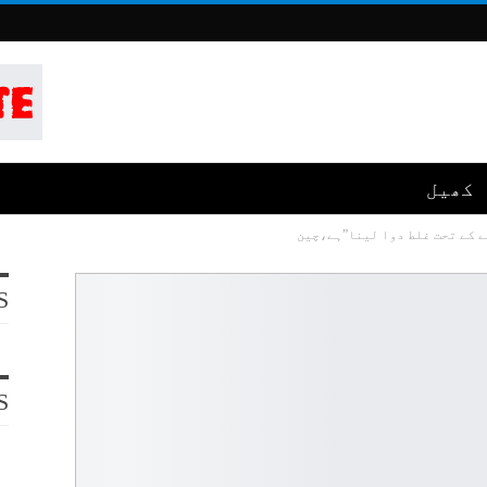
کھیل
ے کے تحت غلط دوا لینا”ہے،چین
S
S