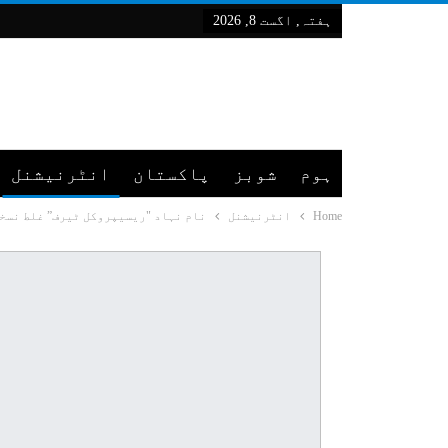
ہفتہ, اگست 8, 2026
ہوم
شوبز
پاکستان
انٹرنیشنل
Home
انٹرنیشنل
نام نہاد "ریسیپروکل ٹیرف” غلط نسخ