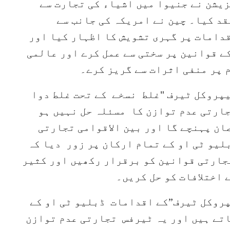
زیشن نے جنیوا میں اشیاء کی تجارت سے
عقد کیا۔ چین نے امریکہ کی جانب سے
دامات پر گہری تشویش کا اظہار کیا اور
ے قوانین پر سختی سے عمل کرے اور عالمی
 پر منفی اثرات سے گریز کرے۔
یپروکل ٹیرف "غلط نسخے کے تحت غلط دوا
جارتی عدم توازن کا مسئلہ حل نہیں ہو
ان پہنچے گا اور بین الاقوامی تجارتی
لیو ٹی او کے تمام ارکان پر زور دیا کہ
جارتی قوانین کو برقرار رکھیں اور کثیر
اختلافات کو حل کریں۔
پروکل ٹیرف”کے اقدامات ڈبلیو ٹی او کے
تے ہیں اور یہ ٹیرفس تجارتی عدم توازن