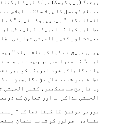
بیجنگ (ویب ڈیسک) ورلڈ ٹریڈ آرگنائ
متعلق کونسل کا پہلا سالانہ اجلاس من
اٹھائے گئے ” ریسیپروکل ٹیرف” کے اق
مطالبہ کیا کہ امریکہ ڈبلیو ٹی او ک
معیشت اور کثیر الجہتی تجارتی نظام
چینی فریق نے کہا کہ نام نہاد ” ریس
لینے” کے مترادف ہے، جس سے نہ صرف ت
پائے گا بلکہ خود امریکہ کو بھی نقص
نظام میں شدید خلل پڑے گا۔چین نے ڈب
وہ تاریخ سے سیکھیں، کثیر الجہتی ت
الجہتی مذاکرات اور تعاون کے ذریعے 
یورپی یونین کا کہنا تھا کہ ” ریسی
بنیادی اصولوں کو شدید نقصان پہنچا