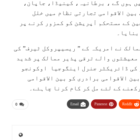
یں ہوں گے ، برطانیہ، کینیڈا، جاپان،
بین الاقوامی تجارتی نظام میں خلل
ین کے مستحکم آپریشن کو کمزور کرنے پر
بنایا۔
الک نے امریکہ کے ” ریسیپروکل ٹیرف” کی
 معیشتوں والے ترقی پذیر ممالک پر شدید
 کی ڈائریکٹر جنرل اینگوجیا اوکونجو
بین الاقوامی برادری کو بین الاقوامی
کھنے کے لئے مل کر کام کرنا چاہئے۔
Email
Pinterest
ReddIt
0