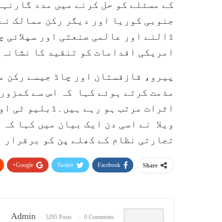
کے مسئلے کو حل کرنے میں مدد گارنہ
جنوبی کوریا اور دیگر رکن ممالک نے 
ڈالنے اور عالمی صنعتی اور سپلائی چ
امریکی اقدامات کو تنقید کا نشانہ 
پیرو، قازقستان اور چاڈ جیسے رکن مم
مذمت کرتے ہوئے کہا کہ اس سے کمزور
اثرات مرتب ہو رہے ہیں۔ڈبلیو ٹی او
ویلا نے اسی دن ایک بیان میں کہا کہ 
تجارتی نظام کے کھلے پن کو برقرار ر
Google+
Twitter
Facebook
Share
Admin
5295 Posts
0 Comments