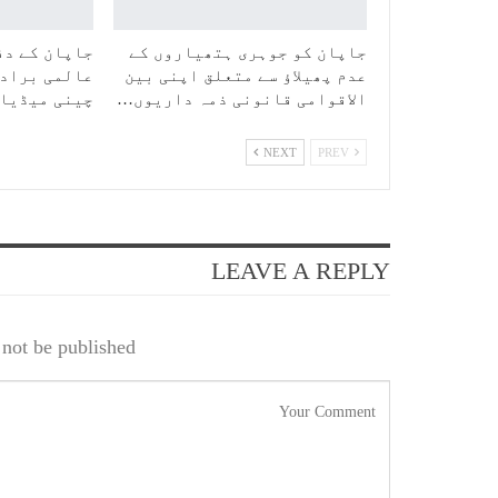
جاپان کو جوہری ہتھیاروں کے
جاپان کے دف
عدم پھیلاؤ سے متعلق اپنی بین
عالمی برادر
الاقوامی قانونی ذمہ داریوں…
چینی میڈیا
NEXT
PREV
LEAVE A REPLY
not be published.