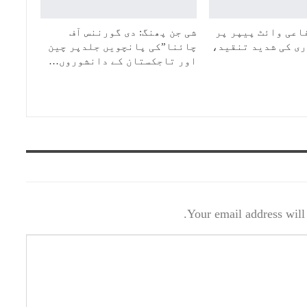
اعی وائٹ پیپر پر
شی جن پھنگ: دی گورننس آف
ی کی شدید تنقید،
چائنا”کی پانچویں جلدپر چین
اور تاجکستان کے دانشوروں…
Your email address will 