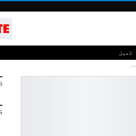
کھیل
ملی
S
S