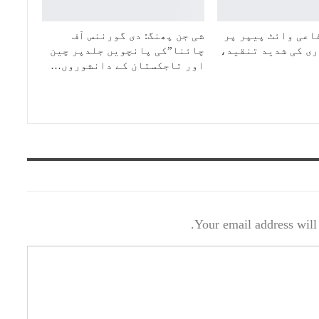
اعی وائٹ پیپر پر
شی جن پھنگ: دی گورننس آف
ی کی شدید تنقید،
چائنا”کی پانچویں جلدپر چین
اور تاجکستان کے دانشوروں…
Your email address will 