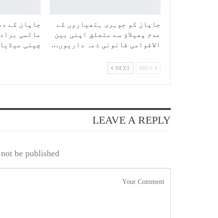
جاپان کو جوہری ہتھیاروں کے
جاپان کے دف
عدم پھیلاؤ سے متعلق اپنی بین
عالمی برادر
الاقوامی قانونی ذمہ داریوں…
چینی میڈیا
NEXT
PREV
LEAVE A REPLY
not be published.