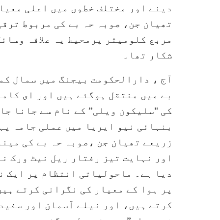
دینے اور مختلف خطوں میں اعلی معیا
مربع کلومیٹر پرمحیط یہ علاقہ وسائل 
شکار تھا۔
آج ، دارالحکومت بیجنگ میں سمال کم
بے میں منتقل ہوگئے ہیں اور ای کامر
کی "سلیکون ویلی” کے نام سے جانا جا
بنہائی نیو ایریا میں عملی جامہ پہن
زریعے تھیان جن ،صوبہ حہ بے کی مین
اور نہایت تیز رفتار ریل نیٹ ورک نے
دیا ہے۔ ماحولیاتی انتظام پر ایک ن
پر ہوا کے معیار کی نگرانی کرتے ہیں
کرتے ہیں، اور نیلے آسمان اور سفید 