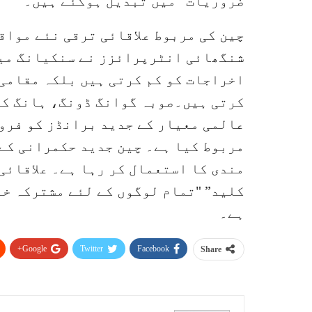
ضروریات” میں تبدیل ہوگئے ہیں۔
چین کی مربوط علاقائی ترقی نئے مواقع
شنگھائی انٹرپرائزز نے سنکیانگ میں
اخراجات کو کم کرتی ہیں بلکہ مقامی
کرتی ہیں۔صوبہ گوانگ ڈونگ، ہانگ کان
عالمی معیار کے جدید برانڈز کو فروغ
مربوط کیا ہے۔ چین جدید حکمرانی کے 
مندی کا استعمال کر رہا ہے۔ علاقائی
کلید” "تمام لوگوں کے لئے مشترکہ خ
ہے۔
Google+
Twitter
Facebook
Share