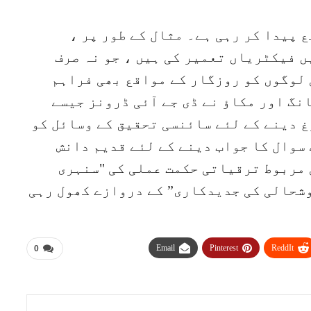
 پیدا کر رہی ہے۔ مثال کے طور پر ،
 فیکٹریاں تعمیر کی ہیں ، جو نہ صرف
 لوگوں کو روزگار کے مواقع بھی فراہم
گ اور مکاؤ نے ڈی جے آئی ڈرونز جیسے
 دینے کے لئے سائنسی تحقیق کے وسائل کو
سوال کا جواب دینے کے لئے قدیم دانش
 مربوط ترقیاتی حکمت عملی کی "سنہری
وشحالی کی جدیدکاری” کے دروازے کھول رہی
Email
Pinterest
ReddIt
0