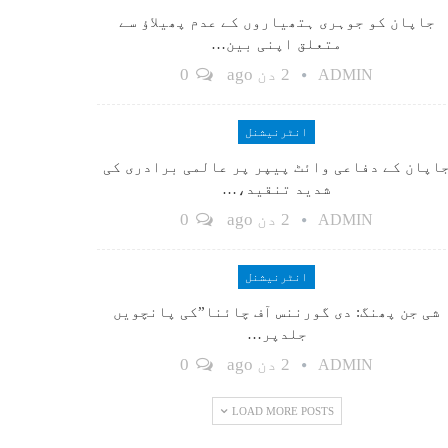
جاپان کو جوہری ہتھیاروں کے عدم پھیلاؤ سے
متعلق اپنی بین…
2 دن ago
0
ADMIN
انٹرنیشنل
اپان کے دفاعی وائٹ پیپر پر عالمی برادری کی
شدید تنقید،…
2 دن ago
0
ADMIN
انٹرنیشنل
شی جن پھنگ: دی گورننس آف چائنا”کی پانچویں
جلدپر…
2 دن ago
0
ADMIN
LOAD MORE POSTS