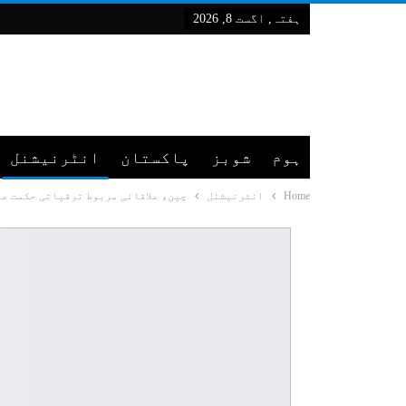
ہفتہ, اگست 8, 2026
ہوم
شوبز
پاکستان
انٹرنیشنل
Home
انٹرنیشنل
چین، علاقائی مربوط ترقیاتی حکمت ع