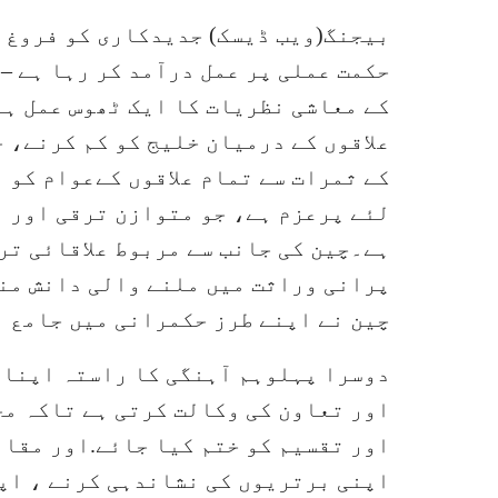
بیجنگ(ویب ڈیسک) جدیدکاری کو فروغ د
حکمت عملی پر عمل درآمد کر رہا ہے –
کے معاشی نظریات کا ایک ٹھوس عمل ہے
علاقوں کے درمیان خلیج کو کم کرنے، 
کے ثمرات سے تمام علاقوں کےعوام کو 
لئے پرعزم ہے، جو متوازن ترقی اور 
ہے۔چین کی جانب سے مربوط علاقائی تر
پرانی وراثت میں ملنے والی دانش مند
چین نے اپنے طرز حکمرانی میں جامع م
دوسرا پہلوہم آہنگی کا راستہ اپنان
اور تعاون کی وکالت کرتی ہے تاکہ مخ
اور تقسیم کو ختم کیا جائے.اور مقام
اپنی برتریوں کی نشاندہی کرنے ، اپ