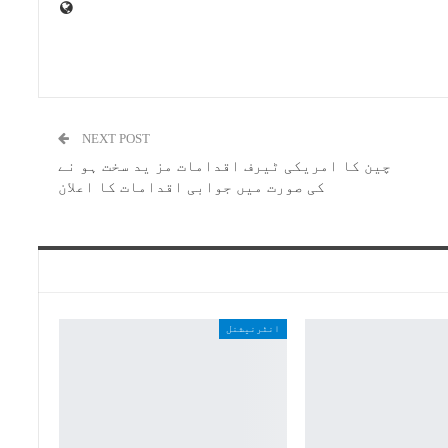
NEXT POST
چین کا امریکی ٹیرف اقدامات مز ید سخت ہو نے
کی صورت میں جوابی اقدامات کا اعلان
انٹرنیشنل