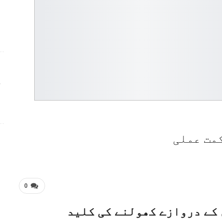
ج
مت عملی
0
کے دروازے کھولنے کی کلید