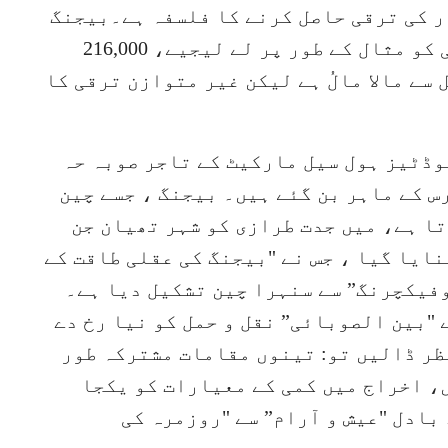
ر کی ترقی حاصل کرنے کا فلسفہ ہے۔بیجنگ
تھیان جن، صوبہ حہ بے کی مربوط ترقی کو مثال کے طور پر لے لیجیے، 216,000
سے مالا مالُ ہے لیکن غیر متوازن ترقی کا
وڈٹیز ہول سیل مارکیٹ کے تاجر صوبہ حہ
س کے ماہر بن گئے ہیں۔ بیجنگ ، جسے چین
تا ہے، میں جدت طرازی کو شہر تھیان جن
ایا گیا ، جس نے "بیجنگ کی عقلی طاقت کے
وفیکچرنگ” سے سنہرا چین تشکیل دیا ہے۔
 "بین الصوبائی” نقل و حمل کو نیا رخ دے
ظر ڈالیں تو: تینوں مقامات مشترکہ طور
، اخراج میں کمی کے معیارات کو یکجا
بادل "عیش و آرام” سے "روزمرہ کی