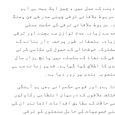
ینے کے عمل میں ، چین ایک بہت ہی اہم
 مربوط علاقائی ترقی چینی صدر شی جن پھنگ
۔ مربوط علاقائی ترقی کی حکمت عملی
حد سے زیادہ عدم توازن سے بچنے اور ترقی
زیادہ منصفانہ طور پرحصہ دار بنانے کے
مشترکہ خوشحالی کے حصول کی عکاسی کرتی
قی کے نفاذ کے سلسلے میں پانچ ہزار سال
ی کا اطلاق کیا گیاہے۔ قدیم زمانے سے ہی
نصوبہ بندی پر زور دیا ہے۔
ا ہے، اور قومی حکمرانی بھی ہم آہنگی
تلف علاقوں کے درمیان انتظامی رکاوٹوں
ی حالات کے مطابق اقدامات اٹھانے، ان کی
نی خصوصیات کی حامل صنعتوں کو ترقی