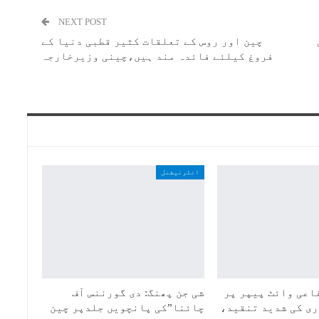
NEXT POST
چین اور روس کے تعلقات کثیر قطبی دنیا کے
فروغ کیلئے فائدہ مند ہیں،چینی وزیرخارجہ
انٹرنیشنل
اعی وائٹ پیپر پر
شی جن پھنگ: دی گورننس آف
ی کی شدید تنقید،
چائنا”کی پانچویں جلدپر چین