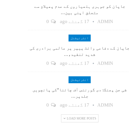
جاپان کو جوہری ہتھیاروں کے عدم پھیلاؤ سے
متعلق اپنی بین…
17 گھنٹے ago
0
ADMIN
انٹرنیشنل
اپان کے دفاعی وائٹ پیپر پر عالمی برادری کی
شدید تنقید،…
17 گھنٹے ago
0
ADMIN
انٹرنیشنل
شی جن پھنگ: دی گورننس آف چائنا”کی پانچویں
جلدپر…
17 گھنٹے ago
0
ADMIN
LOAD MORE POSTS