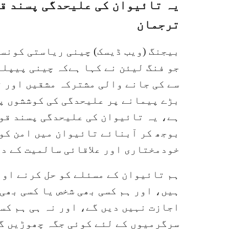
یہ تائیوان کی علیحدگی پسند ق
ترجمان
بیجنگ (ویب ڈیسک) چینی ریاستی کونس
جو فنگ لیئن نے کہا ہےکہ چینی پیپلز
سے کی جانے والی مشترکہ مشقیں اور ت
بڑے پیمانے پر علیحدگی کی کوششوں پ
ہے، یہ تائیوان کی علیحدگی پسند قوت
بوجھ کر آبنائے تائیوان میں امن کو
خودمختاری اور علاقائی سالمیت کے دف
ہم تائیوان کے مسئلے کو حل کرنے اور
ہیں، اور ہم کسی بھی شخص یا کسی بھی
اجازت نہیں دیں گے، اور نہ ہی ہم کس
سرگرمیوں کے لئے کوئی جگہ چھوڑیں گ