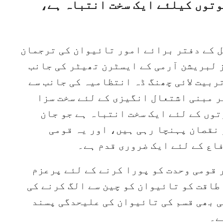
وتوں کیلئے ایک سخت انتباہ ہے،
ل کے دفتر برائے امور تائیوان کی ترجمان
 لبریشن آرمی کے ایسٹرن تھیٹر کی جانب
ربیت لائی چھنگ ڈہ انتظامیہ کی جانب سے
ر مبنی اشتعال انگیزی کے لئے سخت سزا
وں کے لئے ایک سخت انتباہ ہے جو جان
 نقصان پہنچا رہی ہیں، اور یہ قومی
اع کے لئے ایک ضروری قدم ہے۔
 قومی وحدت کو پورا کرنے کے لئے پرعزم
 طاقت کو تائیوان کو چین سے الگ کرنے کی
ی بھی قسم کی تائیوان کی علیحدگی پسند
ے۔