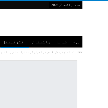
جمعہ, اگست 7, 2026
ہوم
شوبز
پاکستان
انٹرنیشنل
Home
انٹرنیشنل
چینی افواج کی مشترکہ مشقیں تائیوان