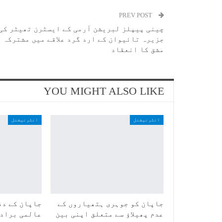
PREV POST
چینی پیپلز لبریشن آرمی کے ایسٹرن تھیٹر کی
جزیرہ تائیوان کے ارد گرد علاقے میں مشترکہ
مشق کا انعقاد
YOU MIGHT ALSO LIKE
انٹرنیشنل
انٹرنیشنل
جاپان کو جوہری ہتھیاروں کے
جاپان کے دف
عدم پھیلاؤ سے متعلق اپنی بین
عالمی برادر