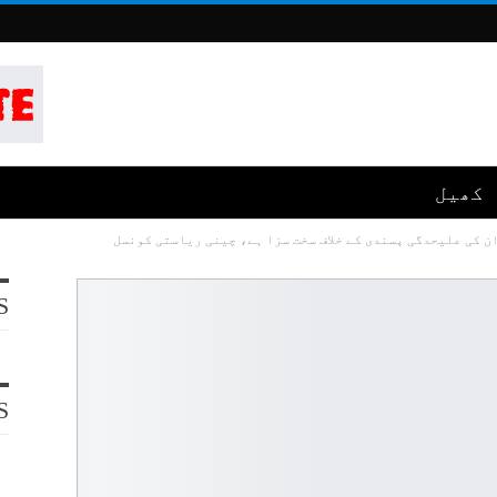
کھیل
 کی علیحدگی پسندی کے خلاف سخت سزا ہے، چینی ریاستی کونسل
S
S