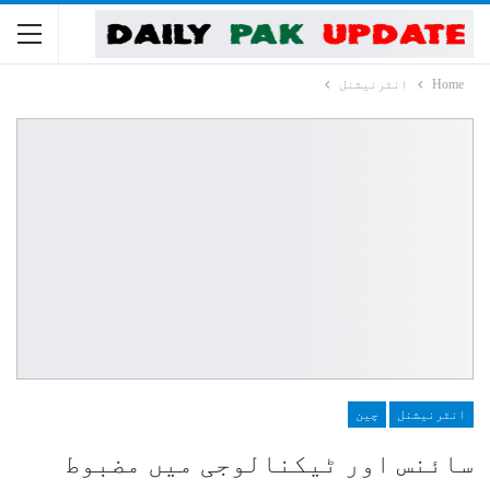
Home
انٹرنیشنل
انٹرنیشنل
چین
سائنس اور ٹیکنالوجی میں مضبوط