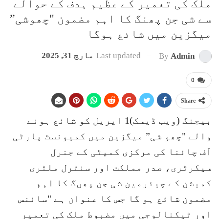
ملک کی تعمیر کے عظیم ہدف کے حوالے
سے شی جن پھنگ کا اہم مضمون "چھوشی”
میگزین میں شائع ہوگا
Last updated
مارچ 31, 2025
By
Admin
0
Share
بیجنگ (ویب ڈیسک)1 اپریل کو شائع ہونے
والے "چھو شی” میگزین میں کمیونسٹ پارٹی
آف چائنا کی مرکزی کمیٹی کے جنرل
سیکرٹری، صدر مملکت اور سنٹرل ملٹری
کمیشن کے چیئرمین شی جن پھںگ کا اہم
مضمون شائع ہو گا جس کا عنوان ہے "سائنس
اور ٹیکنالوجی میں مضبوط ملک کی تعمیر