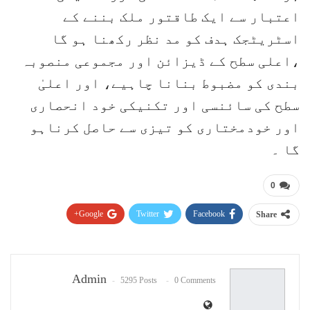
اعتبار سے ایک طاقتور ملک بننے کے
اسٹریٹجک ہدف کو مد نظر رکھنا ہو گا
،اعلی سطح کے ڈیزائن اور مجموعی منصوبہ
بندی کو مضبوط بنانا چاہیے، اور اعلیٰ
سطح کی سائنسی اور تکنیکی خود انحصاری
اور خودمختاری کو تیزی سے حاصل کرناہو
گا ۔
0
Google+
Twitter
Facebook
Share
Pinterest
WhatsApp
ReddIt
Email
Admin
5295 Posts
0 Comments