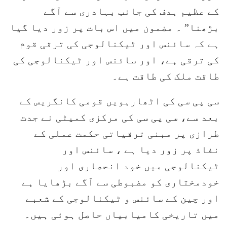
کے عظیم ہدف کی جانب بہادری سے آگے
بڑھنا” ۔ مضمون میں اس بات پر زور دیا گیا
ہے کہ سائنس اور ٹیکنالوجی کی ترقی قوم
کی ترقی ہے، اور سائنس اور ٹیکنالوجی کی
طاقت ملک کی طاقت ہے۔
سی پی سی کی اٹھارہویں قومی کانگریس کے
بعد سے، سی پی سی کی مرکزی کمیٹی نے جدت
طرازی پر مبنی ترقیاتی حکمت عملی کے
نفاذ پر زور دیا ہے ، سائنس اور
ٹیکنالوجی میں خود انحصاری اور
خودمختاری کو مضبوطی سے آگے بڑھایا ہے
اور چین کے سائنس و ٹیکنالوجی کے شعبے
میں تاریخی کامیابیاں حاصل ہوئی ہیں۔