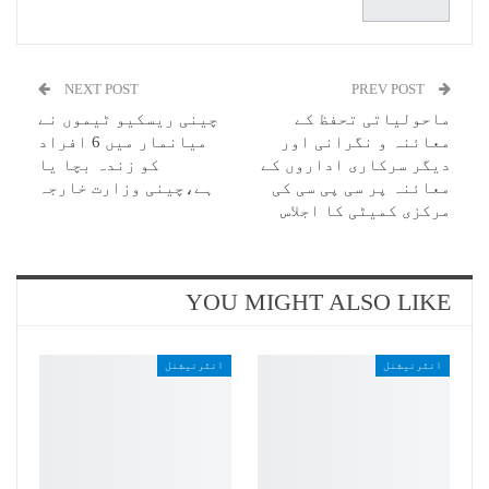
NEXT POST
PREV POST
ماحولیاتی تحفظ کے
چینی ریسکیو ٹیموں نے
معائنہ و نگرانی اور
میانمار میں 6 افراد
دیگر سرکاری اداروں کے
کو زندہ بچا یا
معائنہ پر سی پی سی کی
ہے،چینی وزارت خارجہ
مرکزی کمیٹی کا اجلاس
YOU MIGHT ALSO LIKE
انٹرنیشنل
انٹرنیشنل