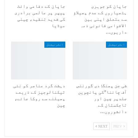
جاپان کو جوہری
جاپان کے دفاعی وائٹ
ہتھیاروں کے عدم پھیلاؤ
پیپر پر عالمی برادری
سے متعلق اپنی بین
کی شدید تنقید، چینی
الاقوامی قانونی ذمہ
میڈیا
داریوں…
انٹرنیشنل
انٹرنیشنل
شی جن پھنگ: دی گورننس
دہشت گرد عناصر کو نئی
آف چائنا”کی پانچویں
ٹیکنالوجیز کے ذریعے
جلدپر چین اور
پھیلنے سے روکا جائے،
تاجکستان کے
چین
دانشوروں…
NEXT
PREV