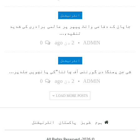
انٹرنیشنل
جاپان کے دفاعی وائٹ پیپر پر عالمی برادری کی شدید
تنقید،…
2 دن ago
0
ADMIN
انٹرنیشنل
شی جن پھنگ: دی گورننس آف چائنا”کی پانچویں جلدپر…
2 دن ago
0
ADMIN
LOAD MORE POSTS
ہوم
شوبز
پاکستان
انٹرنیشنل
© 2026- All Rights Reserved.