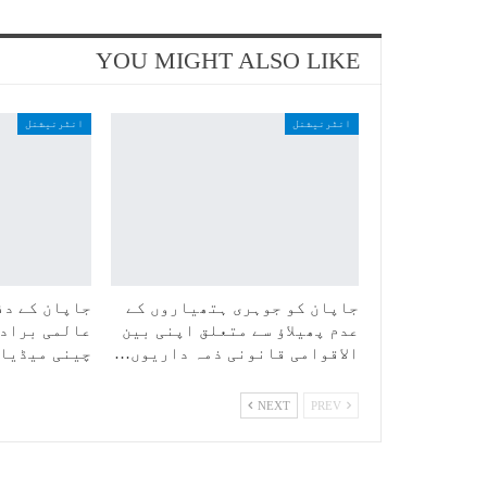
YOU MIGHT ALSO LIKE
انٹرنیشنل
انٹرنیشنل
جاپان کو جوہری ہتھیاروں کے
جاپان کے دف
عدم پھیلاؤ سے متعلق اپنی بین
عالمی برادر
الاقوامی قانونی ذمہ داریوں…
چینی میڈیا
NEXT
PREV