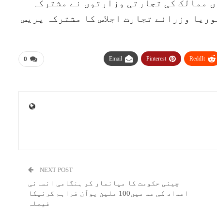
ں ممالک کی تجارتی وزارتوں نے مشترکہ
وریا وزرائے تجارت اجلاس کا مشترکہ پریس
Email
Pinterest
ReddIt
0
NEXT POST
چینی حکومت کا میانمار کو ہنگامی انسانی
امداد کی مد میں100 ملین یوآن فراہم کرنیکا
فیصلہ