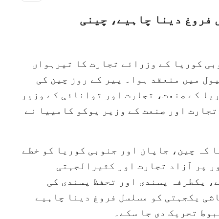
 فروغ دینا چاہیے، چینی
وبی کوریا کے وزرائے تجارت کا تیرہواں
ول میں منعقد ہوا۔ پیر کے روز چین کی
ریا کے صنعت، تجارت اور توانائی کے وزیر
تجارت اور صنعت کے وزیر یوکو کامییا نے
ا کہ چین، جاپان اور جنوبی کوریا کو خطے
ر پر آزاد تجارت اور کثیرالجہتی
، یکطرفہ پسندی اور تحفظ پسندی کی
اشی یکجہتی کو مسلسل فروغ دینا چاہیے
بوط تحریک دی جا سکے۔