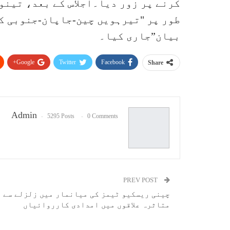
کرنے پر زور دیا۔اجلاس کے بعد، تینو
طور پر "تیرہویں چین-جاپان-جنوبی ک
بیان”جاری کیا۔
Google+
Twitter
Facebook
Share
Admin
5295 Posts
0 Comments
PREV POST
چینی ریسکیو ٹیمز کی میانمار میں زلزلے سے
متاثرہ علاقوں میں امدادی کارروائیاں