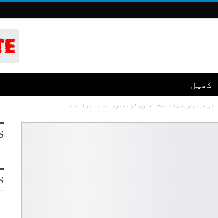
کھیل
ائی فریم ورکس کے تحت تعاون کو مضبوط بنانے پراتفاق
S
S