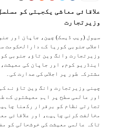
علاقائی معاشی یکجہتی کو مسلسل
وزیرتجارت
سیول (ویب ڈیسک) چین، جاپان اور جن
اجلاس جنوبی کوریا کے دارالحکومت سی
وزیرتجارت وانگ وین تاؤ، جنوبی کو
اینڈریو کوم، اور جاپان کی معیشت، 
مشترکہ طور پر اجلاس کی صدارت کی۔
چینی وزیرتجارت وانگ وین تاؤ نے کہ
اور عالمی سطح پر اہم معیشتوں کے طو
تجارتی نظام کو برقرار رکھنا چاہیے
مخالفت کرنی چاہیے، اور علاقائی مع
تاکہ عالمی معیشت کی خوشحالی کو مض