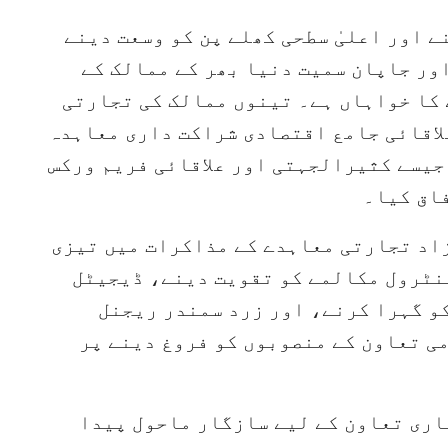
ے اور اعلیٰ سطحی کھلے پن کو وسعت دینے
ور جاپان سمیت دنیا بھر کے ممالک کے
 کا خواہاں ہے۔ تینوں ممالک کی تجارتی
لاقائی جامع اقتصادی شراکت داری معاہدہ
جیسے کثیرالجہتی اور علاقائی فریم ورکس
اق کیا۔
زاد تجارتی معاہدے کے مذاکرات میں تیزی
 کنٹرول مکالمے کو تقویت دینے، ڈیجیٹل
و گہرا کرنے، اور زرد سمندر ریجنل
ی تعاون کے منصوبوں کو فروغ دینے پر
اری تعاون کے لیے سازگار ماحول پیدا