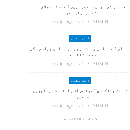
جاپان کو جوہری ہتھیاروں کے عدم پھیلاؤ سے
متعلق اپنی بین…
1 دن ago
0
ADMIN
انٹرنیشنل
اپان کے دفاعی وائٹ پیپر پر عالمی برادری کی
شدید تنقید،…
1 دن ago
0
ADMIN
انٹرنیشنل
شی جن پھنگ: دی گورننس آف چائنا”کی پانچویں
جلدپر…
1 دن ago
0
ADMIN
LOAD MORE POSTS