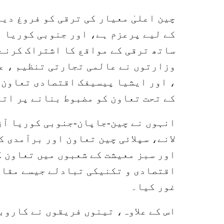
چین اعلیٰ معیار کی ترقی کو فروغ دین
کے لیے پرعزم ہے، اور جنوبی کوریا ا
ساتھ ترقی کے مواقع کا اشتراک کرنے
وزارتوں نے عالمی تجارتی تنظیم ، ع
، اور ایشیا پیسیفک اقتصادی تعاون 
کے تحت تعاون کو مضبوط بنانے پر اتف
انہوں نے چین-جاپان-جنوبی کوریا آ
لانے، سپلائی چین تعاون اور برآمدی
اور سبز معیشت کے شعبوں میں تعاون ک
اقتصادی و تکنیکی تبادلے جیسے مقام
غور کیا۔
اس کے علاوہ، تینوں فریقوں نے کاروب