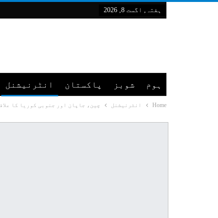
ہفتہ, اگست 8, 2026
ہوم
شوبز
پاکستان
انٹرنیشنل
Home
انٹرنیشنل
چین، جاپان اور جنوبی کوریا کا علاق