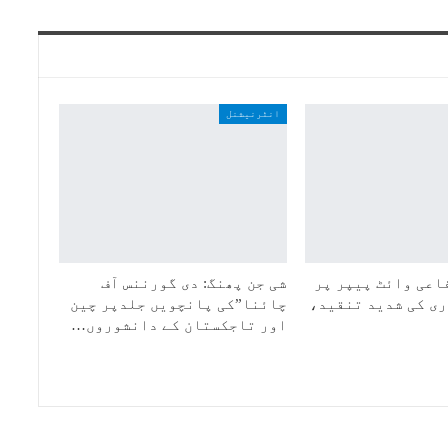
انٹرنیشنل
اعی وائٹ پیپر پر
شی جن پھنگ: دی گورننس آف
ی کی شدید تنقید،
چائنا”کی پانچویں جلدپر چین
اور تاجکستان کے دانشوروں…