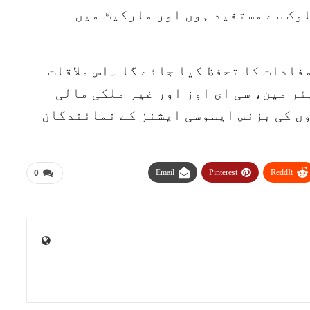
وک سے مستفید ہوں اور مارکیٹ میں
فادات کا تحفظ کیا جائے گا ۔اس ملاقات
 چیئر مین، سی ای اوز اور غیر ملکی مالی
ں کی بزنس ایسوسی ایشنز کے نمائندگان
Email
Pinterest
ReddIt
0