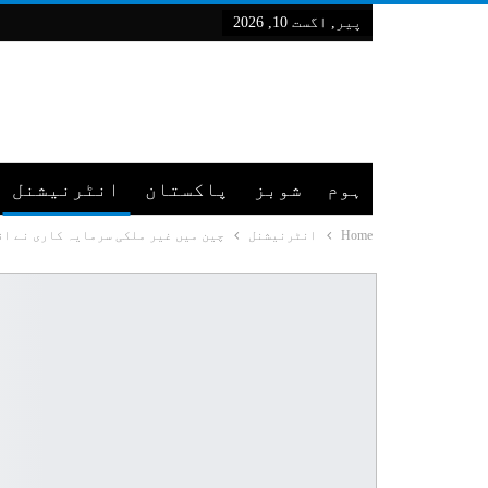
پیر, اگست 10, 2026
ہوم
شوبز
پاکستان
انٹرنیشنل
Home
انٹرنیشنل
چین میں غیر ملکی سرمایہ کاری نے اق