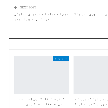
NEXT POST
ں
چین اور بنگلہ دیش کے عوام کے درمیان روایتی
دوستی ہے، چینی صدر
انٹرنیشنل
ویں آرکٹک مہم کے
انٹرنیشنل کانگریس آف بیسک
 جہاز ” شوئے لونگ
سائنس 2026کا بیجنگ میں