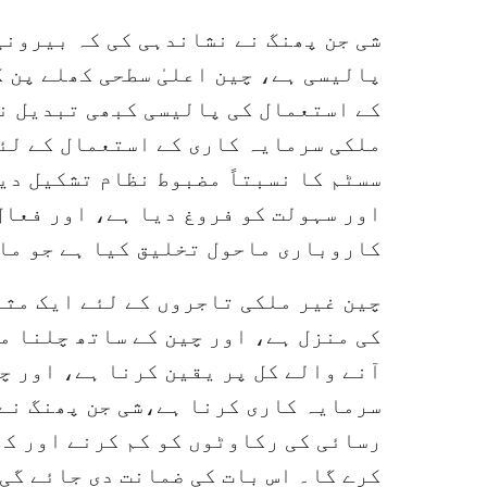
شی جن پھنگ نے نشاندہی کی کہ بیرونی 
پالیسی ہے، چین اعلیٰ سطحی کھلے پن 
کے استعمال کی پالیسی کبھی تبدیل نہ
ملکی سرمایہ کاری کے استعمال کے لئ
سسٹم کا نسبتاً مضبوط نظام تشکیل دی
اور سہولت کو فروغ دیا ہے، اور فعال 
کاروباری ماحول تخلیق کیا ہے جو ما
چین غیر ملکی تاجروں کے لئے ایک مث
کی منزل ہے، اور چین کے ساتھ چلنا م
آنے والے کل پر یقین کرنا ہے، اور 
سرمایہ کاری کرنا ہے،شی جن پھنگ نے 
رسائی کی رکاوٹوں کو کم کرنے اور کھ
کرے گا۔ اس بات کی ضمانت دی جائے گی