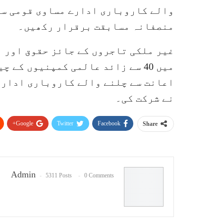
والے کاروباری ادارے مساوی قومی سل
منصفانہ مسابقت برقرار رکھیں۔
غیر ملکی تاجروں کے جائز حقوق اور م
میں 40 سے زائد عالمی کمپنیوں کے
اعانت سے چلنے والے کاروباری ادارو
نے شرکت کی۔
Google+
Twitter
Facebook
Share
Admin
5311 Posts
0 Comments