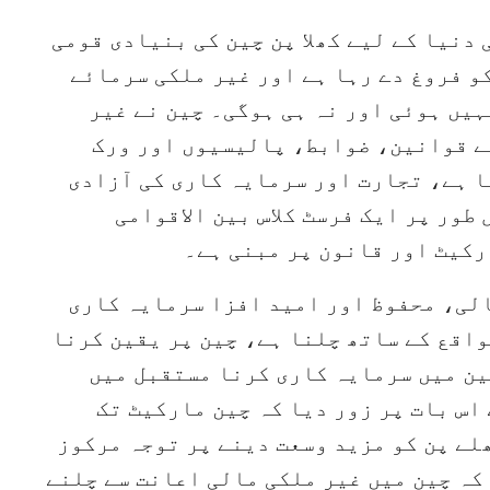
دنیا کے لیے کھلا پن چین کی بنیادی قومی
کو فروغ دے رہا ہے اور غیر ملکی سرمائے
یں ہوئی اور نہ ہی ہوگی۔ چین نے غیر
ے قوانین، ضوابط، پالیسیوں اور ورک
ا ہے، تجارت اور سرمایہ کاری کی آزادی
طور پر ایک فرسٹ کلاس بین الاقوامی
رکیٹ اور قانون پر مبنی ہے۔
الی، محفوظ اور امید افزا سرمایہ کاری
واقع کے ساتھ چلنا ہے، چین پر یقین کرنا
چین میں سرمایہ کاری کرنا مستقبل میں
اس بات پر زور دیا کہ چین مارکیٹ تک
لے پن کو مزید وسعت دینے پر توجہ مرکوز
 کہ چین میں غیر ملکی مالی اعانت سے چلنے