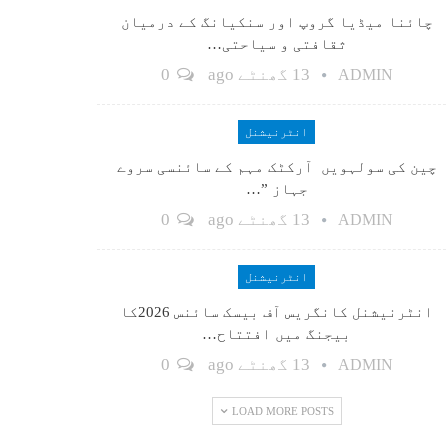
چائنا میڈیا گروپ اور سنکیانگ کے درمیان
ثقافتی و سیاحتی…
13 گھنٹے ago
0
ADMIN
انٹرنیشنل
چین کی سولہویں آرکٹک مہم کے سائنسی سروے
جہاز ”…
13 گھنٹے ago
0
ADMIN
انٹرنیشنل
انٹرنیشنل کانگریس آف بیسک سائنس 2026کا
بیجنگ میں افتتاح…
13 گھنٹے ago
0
ADMIN
LOAD MORE POSTS