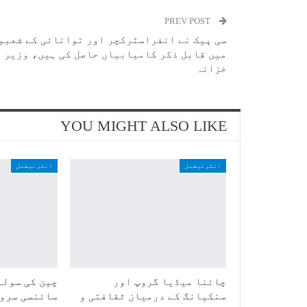
PREV POST
سی پیک نے انفراسٹرکچر اور توانائی کے شعبو
میں قابل ذکر کامیابیاں حاصل کی ہیں، وزیر
خزانہ
YOU MIGHT ALSO LIKE
انٹرنیشنل
انٹرنیشنل
چائنا میڈیا گروپ اور
چین کی سولہ
سنکیانگ کے درمیان ثقافتی و
سائنسی سروے