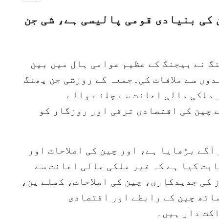
 کی بنیادی قومی پالیسی ہے، شی جن
نگ نے بیجنگ کے عظیم عوامی ہال میں بین
وں سے ملاقات کی۔جمعہ کے روزشی جن پھنگ
ر ملکی مالی اعانت سے چلنے والے
 چین کی اقتصادی ترقی اور روزگار کو
ٓگے بڑھایا ہے، اور چین کی اصلاحات اور
ابت کیا ہے کہ غیر ملکی مالی اعانت سے
 کی جدیدکاری، چین کی اصلاحات، کھلے پن،
ساتھ چین کے رابطے اور اقتصادی
اکت دار ہیں۔