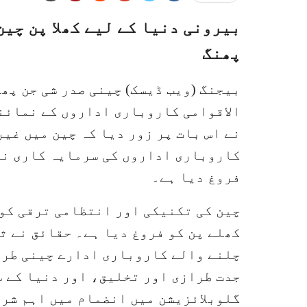
بیرونی دنیا کے لیے کھلا پن چین
پھنگ
بیجنگ (ویب ڈیسک) چینی صدر شی جن پھ
الاقوامی کاروباری اداروں کے نمائند
نے اس بات پر زور دیا کہ چین میں غی
کاروباری اداروں کی سرمایہ کاری نے
فروغ دیا ہے۔
چین کی تکنیکی اور انتظامی ترقی کو ا
کھلے پن کو فروغ دیا ہے۔ حقائق نے ث
چلنے والے کاروباری ادارے چینی طرز
جدت طرازی اور تخلیق، اور دنیا کے 
گلوبلائزیشن میں انضمام میں اہم شر