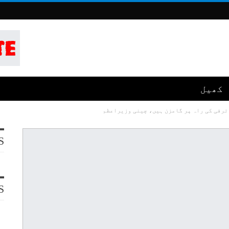
کھیل
ترقی کی راہ پر گامزن ہیں، چینی وزیراعظم
S
S