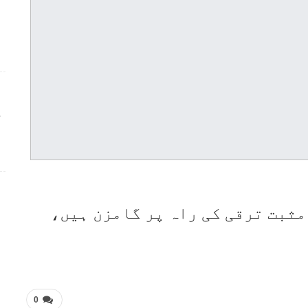
ج
ثبت ترقی کی راہ پر گامزن ہیں،
0