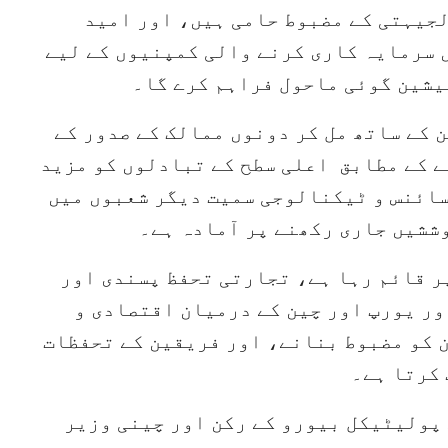
لجیہتی کے مضبوط حامی ہیں، اور امید
 سرمایہ کاری کرنے والی کمپنیوں کے لیے
یشین گوئی ماحول فراہم کرے گا۔
 کے ساتھ مل کر دونوں ممالک کے صدور کے
ے کے مطابق اعلی سطح کے تبادلوں کو مزید
ائنس و ٹیکنالوجی سمیت دیگر شعبوں میں
ششیں جاری رکھنے پر آمادہ ہے۔
 قائم رہا ہے، تجارتی تحفظ پسندی اور
ور یورپ اور چین کے درمیان اقتصادی و
 کو مضبوط بنانے، اور فریقین کے تحفظات
 کرتا ہے۔
 پولیٹیکل بیورو کے رکن اور چینی وزیر