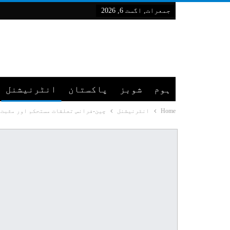
جمعرات, اگست 6, 2026
ہوم
شوبز
پاکستان
انٹرنیشنل
Home
انٹرنیشنل
چین-فرانس تعلقات مستحکم اور مثبت 