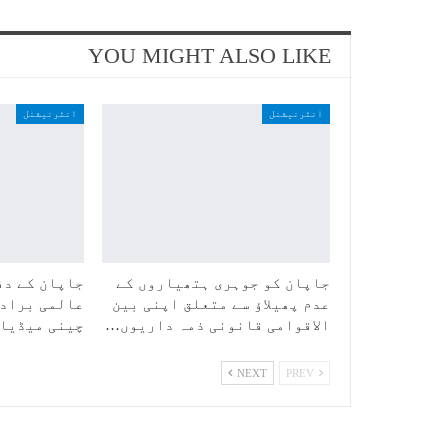
YOU MIGHT ALSO LIKE
انٹرنیشنل
انٹرنیشنل
جاپان کو جوہری ہتھیاروں کے
جاپان کے دف
عدم پھیلاؤ سے متعلق اپنی بین
عالمی برادر
الاقوامی قانونی ذمہ داریوں…
چینی میڈیا
NEXT
PREV