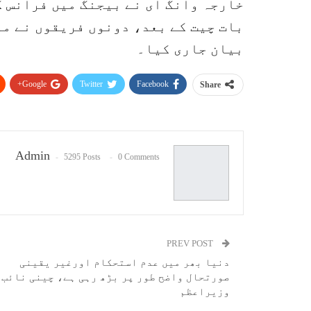
خارجہ وانگ ای نے بیجنگ میں فرانس 
بات چیت کے بعد، دونوں فریقوں نے م
بیان جاری کیا۔
Google+
Twitter
Facebook
Share
Admin
5295 Posts
0 Comments
PREV POST
دنیا بھر میں عدم استحکام اورغیر یقینی
صورتحال واضح طور پر بڑھ رہی ہے، چینی نائب
وزیراعظم