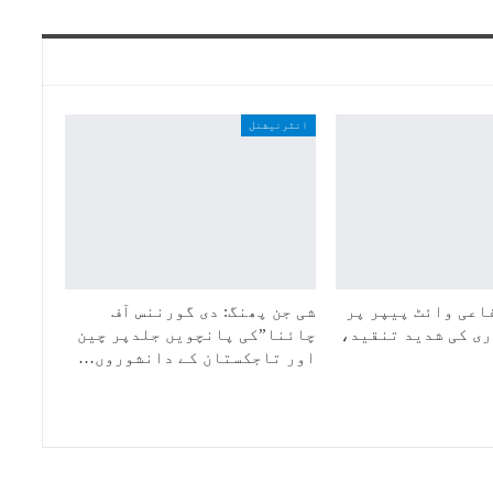
انٹرنیشنل
اعی وائٹ پیپر پر
شی جن پھنگ: دی گورننس آف
ی کی شدید تنقید،
چائنا”کی پانچویں جلدپر چین
اور تاجکستان کے دانشوروں…