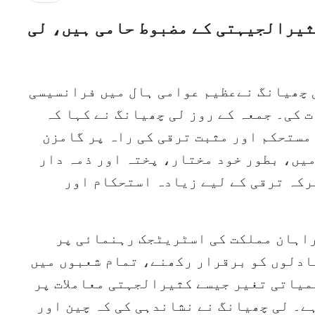
ثیرالجیہتی کے مضبوط حامی ہیں، لی
ی چھیانگ نےعظیم عوامی ہال میں فرانسیسی
ت کی۔ جمعہ کے روز لی چھیانگ نے کہا کہ
مستحکم اور مثبت ترقی کی راہ پر گامزن
یں، بطور خود مختار، پختہ اور ذمہ دار
رکہ ترقی کے لیے زیادہ استحکام اور
راہان مملکت کی اسٹریٹجک رہنمائی پر
ادلوں کو برقرار رکھنے، تمام شعبوں میں
میاتی تغیر جیسے کثیرالجہتی معاملات پر
ے۔ لی چھیانگ نے نشاندہی کی کہ چین اور