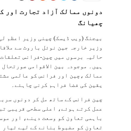
دونوں ممالک آزاد تجارت اور ک
چھیانگ
بیجنگ (ویب ڈیسک) چینی وزیر اعظم ل
وزیر خارجہ جین نوئل باروٹ سے ملاقا
حالیہ برسوں میں چین-فرانس تعلقات 
ہیں۔ موجودہ بین الاقوامی صورتحال م
ممالک ،چین اور فرانس کو عالمی مشت
یقین کی فضا فراہم کرنی چاہئے۔
چین فرانس کے ساتھ مل کر دونوں سرب
عمل کرتے ہوئے، اعلی سطحی قریبی تب
باہمی تعاون کو وسعت دینے، اور موس
تعاون کو مضبوط بنانے کے لیے تیار ہ