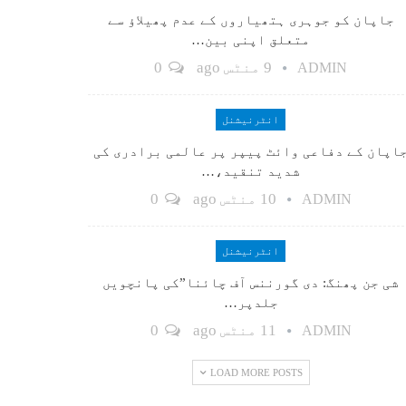
جاپان کو جوہری ہتھیاروں کے عدم پھیلاؤ سے
متعلق اپنی بین…
9 منٹس ago
0
ADMIN
انٹرنیشنل
اپان کے دفاعی وائٹ پیپر پر عالمی برادری کی
شدید تنقید،…
10 منٹس ago
0
ADMIN
انٹرنیشنل
شی جن پھنگ: دی گورننس آف چائنا”کی پانچویں
جلدپر…
11 منٹس ago
0
ADMIN
LOAD MORE POSTS