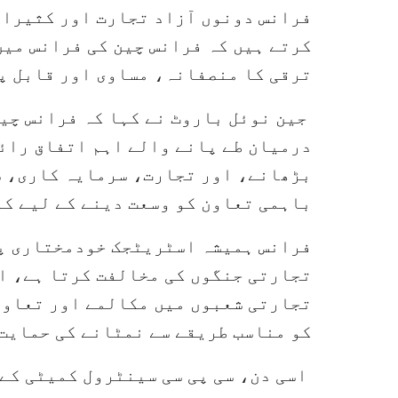
فرانس دونوں آزاد تجارت اور کثیرا
کرتے ہیں کہ فرانس چین کی فرانس میں
ترقی کا منصفانہ، مساوی اور قابل پ
جین نوئل باروٹ نے کہا کہ فرانس چین
درمیان طے پانے والے اہم اتفاق رائ
بڑھانے، اور تجارت، سرمایہ کاری، س
باہمی تعاون کو وسعت دینے کے لیے کو
فرانس ہمیشہ اسٹریٹجک خودمختاری پر
تجارتی جنگوں کی مخالفت کرتا ہے، ا
تجارتی شعبوں میں مکالمے اور تعاون
کو مناسب طریقے سے نمٹانے کی حمایت
اسی دن، سی پی سی سینٹرول کمیٹی کے