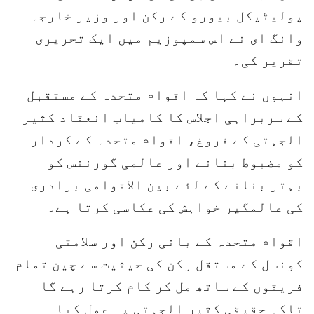
پولیٹیکل بیورو کے رکن اور وزیر خارجہ
وانگ ای نے اس سمپوزیم میں ایک تحریری
تقریر کی۔
انہوں نے کہا کہ اقوام متحدہ کے مستقبل
کے سربراہی اجلاس کا کامیاب انعقاد کثیر
الجہتی کے فروغ، اقوام متحدہ کے کردار
کو مضبوط بنانے اور عالمی گورننس کو
بہتر بنانے کے لئے بین الاقوامی برادری
کی عالمگیر خواہش کی عکاسی کرتا ہے۔
اقوام متحدہ کے بانی رکن اور سلامتی
کونسل کے مستقل رکن کی حیثیت سے چین تمام
فریقوں کے ساتھ مل کر کام کرتا رہے گا
تاکہ حقیقی کثیر الجہتی پر عمل کیا