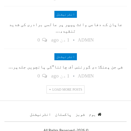
انٹرنیشنل
جاپان کے دفاعی وائٹ پیپر پر عالمی برادری کی شدید
تنقید،…
1 دن ago
0
ADMIN
انٹرنیشنل
شی جن پھنگ: دی گورننس آف چائنا”کی پانچویں جلدپر…
1 دن ago
0
ADMIN
LOAD MORE POSTS
ہوم
شوبز
پاکستان
انٹرنیشنل
© 2026- All Rights Reserved.