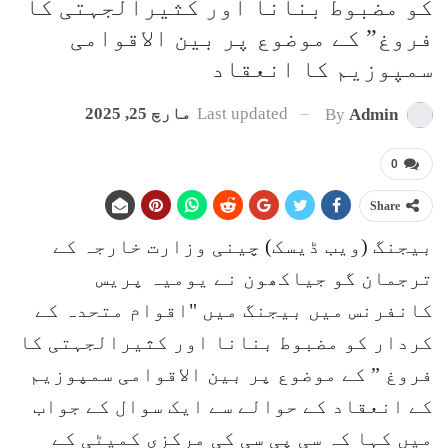
کو مضبوط بنانا اور کثیرالجہتی کا
فروغ” کے موضوع پر بین الاقوامی
سمپوزیم کا انعقاد
Last updated
مارچ 25, 2025
By
Admin
0
Share
بیجنگ (ویب ڈیسک) چینی وزارت خارجہ کے
ترجمان گو جیاکھون نے یومیہ پریس
کانفرنس میں بیجنگ میں "اقوام متحدہ کے
کردار کو مضبوط بنانا اور کثیرالجہتی کا
فروغ ” کے موضوع پر بین الاقوامی سمپوزیم
کے انعقاد کے حوالے سے ایک سوال کے جواب
میں کہا کہ سی پی سی کی مرکزی کمیٹی کے