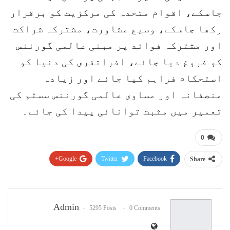
جاسکے، اقوام متحدہ کی مرکزیت کو برقرار
رکھا جاسکے، وسیع مشاورت، مشترکہ شراکت
اور مشترکہ فوائد پر مبنی عالمی گورننس
کو فروغ دیا جائے، افراتفری کی دنیا کو
استحکام فراہم کیا جائے اور زیادہ
منصفانہ اور مساوی عالمی گورننس سسٹم کی
تعمیر میں مثبت توانائی پیدا کی جائے۔
0
Google+
Twitter
Facebook
Share
Pinterest
WhatsApp
ReddIt
Email
Admin
5295 Posts
0 Comments