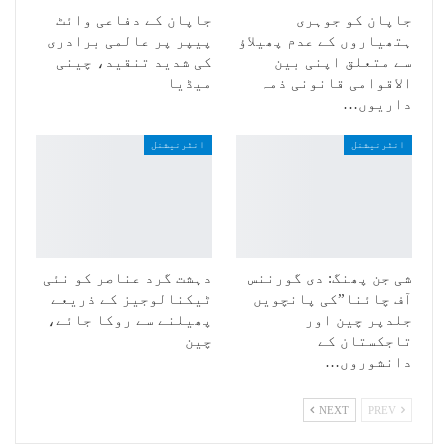
جاپان کو جوہری
جاپان کے دفاعی وائٹ
ہتھیاروں کے عدم پھیلاؤ
پیپر پر عالمی برادری
سے متعلق اپنی بین
کی شدید تنقید، چینی
الاقوامی قانونی ذمہ
میڈیا
داریوں…
انٹرنیشنل
انٹرنیشنل
شی جن پھنگ: دی گورننس
دہشت گرد عناصر کو نئی
آف چائنا”کی پانچویں
ٹیکنالوجیز کے ذریعے
جلدپر چین اور
پھیلنے سے روکا جائے،
تاجکستان کے
چین
دانشوروں…
NEXT
PREV