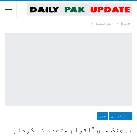
Home
انٹرنیشنل
انٹرنیشنل
چین
بیجنگ میں "اقوام متحدہ کے کردار