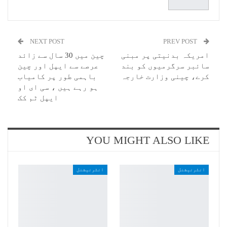
NEXT POST
PREV POST
امریکہ بدنیتی پر مبنی
چین میں 30 سال سے زائد
سائبر سرگرمیوں کو بند
عرصے سے ایپل اور چین
کرے، چینی وزارت خارجہ
باہمی طور پر کامیاب
ہو رہے ہیں ، سی ای او
ایپل ٹم کک
YOU MIGHT ALSO LIKE
انٹرنیشنل
انٹرنیشنل