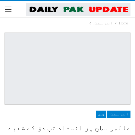
Home
انٹرنیشنل
انٹرنیشنل
چین
عالمی سطح پر انسداد تپ دق کے شعبے