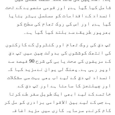
شامل کیا گیا ہے، اور قومی منصوبے کے تحت
انسداد کے اقدامات کو مسلسل بہتر بنایا
گیا ہے، اور اس کی روک تھام کی سطح کو
بھرپور طریقے سے بلند کیا گیا ہے۔
تپ دق کی روک تھام اور کنٹرول کے کارکنوں
کی انتھک کوششوں کی بدولت چین میں تپ دق
کے مریضوں کی صحت یابی کی شرح 90 فیصد سے
اوپر رہی ہے۔پھنگ لی یوان نےمزید کہا کہ
انسداد تپ دق کے لیے اب بھی بہت سی مشکلات
اور چیلنجز کا سامنا ہے اور تپ دق کے
خاتمے کے لیے ابھی ایک طویل سفر طے کرنا
ہے جس کے لیے بین الاقوامی برادری کو مل کر
کام کرنے، سرمایہ کاری میں مزید اضافہ