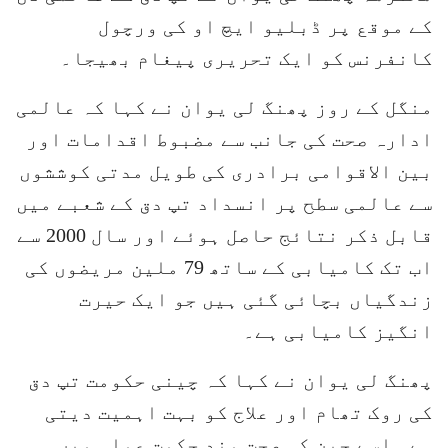
کے موقع پر ڈبلیو ایچ او کی ورچول
کانفرنس کو ایک تحریری پیغام بھیجا۔
منگل کے روز پھنگ لی یوان نے کہا کہ عالمی
ادارہ صحت کی جانب سے مضبوط اقدامات اور
بین الاقوامی برادری کی طویل مدتی کوششوں
سے عالمی سطح پر انسداد تپ دق کے شعبے میں
قابل ذکر نتائج حاصل ہوئے اور سال 2000 سے
اب تک کامیابی کے ساتھ 79 ملین مریضوں کی
زندگیاں بچائی گئی ہیں جو ایک حیرت
انگیز کامیابی ہے۔
پھنگ لی یوان نے کہا کہ چینی حکومت تپ دق
کی روک تھام اور علاج کو بہت اہمیت دیتی
ہے۔ اسے چین کی صحت مند حکمت عملی میں