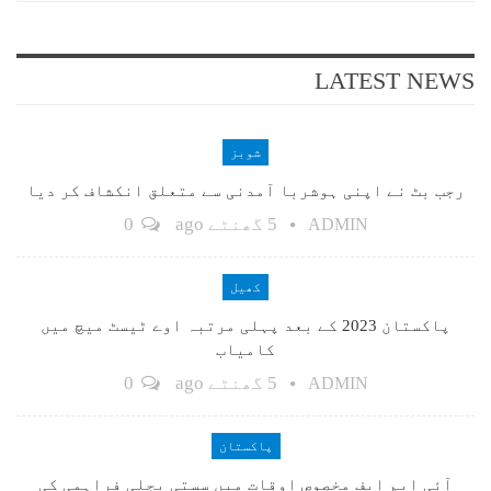
LATEST NEWS
شوبز
رجب بٹ نے اپنی ہوشربا آمدنی سے متعلق انکشاف کر دیا
5 گھنٹے ago
0
ADMIN
کھیل
پاکستان 2023 کے بعد پہلی مرتبہ اوے ٹیسٹ میچ میں
کامیاب
5 گھنٹے ago
0
ADMIN
پاکستان
آئی ایم ایف مخصوص اوقات میں سستی بجلی فراہمی کی