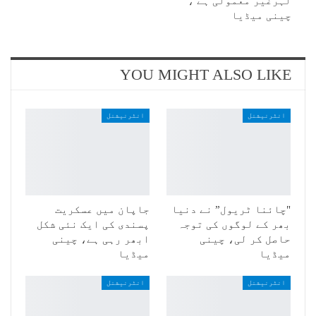
لہرغیر معمولی ہے ،
چینی میڈیا
YOU MIGHT ALSO LIKE
انٹرنیشنل
انٹرنیشنل
"چائنا ٹریول” نے دنیا
جاپان میں عسکریت
بھر کے لوگوں کی توجہ
پسندی کی ایک نئی شکل
حاصل کر لی، چینی
ابھر رہی ہے، چینی
میڈیا
میڈیا
انٹرنیشنل
انٹرنیشنل