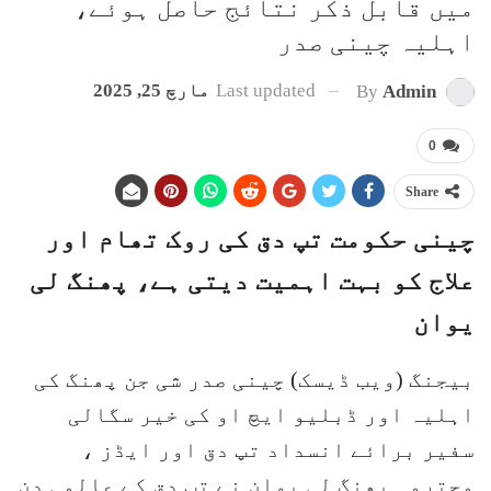
میں قابل ذکر نتائج حاصل ہوئے،
اہلیہ چینی صدر
Last updated
مارچ 25, 2025
By
Admin
0
Share
چینی حکومت تپ دق کی روک تھام اور
علاج کو بہت اہمیت دیتی ہے، پھنگ لی
یوان
بیجنگ (ویب ڈیسک) چینی صدر شی جن پھنگ کی
اہلیہ اور ڈبلیو ایچ او کی خیر سگالی
سفیر برائے انسداد تپ دق اور ایڈز ،
محترمہ پھنگ لی یوان نے تپ دق کے عالمی دن