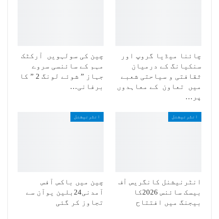
چائنا میڈیا گروپ اور
چین کی سولہویں آرکٹک
سنکیانگ کے درمیان
مہم کے سائنسی سروے
ثقافتی و سیاحتی شعبے
جہاز ” شوئے لونگ 2 ” کا
میں تعاون کے معاہدوں
برفانی…
پر…
انٹرنیشنل
انٹرنیشنل
انٹرنیشنل کانگریس آف
چین میں باکس آفس
بیسک سائنس 2026کا
آمدنی24بلین یوآن سے
بیجنگ میں افتتاح
تجاوز کر گئی