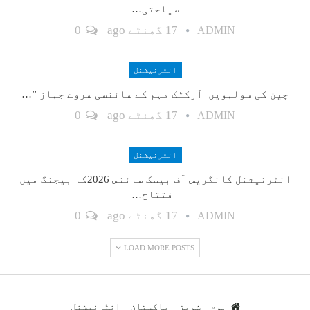
سیاحتی…
17 گھنٹے ago
0
ADMIN
انٹرنیشنل
چین کی سولہویں آرکٹک مہم کے سائنسی سروے جہاز ”…
17 گھنٹے ago
0
ADMIN
انٹرنیشنل
انٹرنیشنل کانگریس آف بیسک سائنس 2026کا بیجنگ میں
افتتاح…
17 گھنٹے ago
0
ADMIN
LOAD MORE POSTS
ہوم
شوبز
پاکستان
انٹرنیشنل