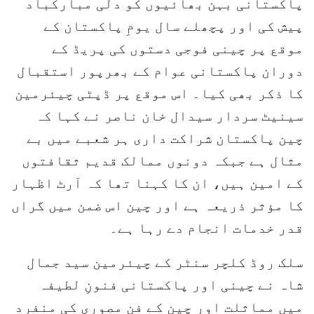
پاکستانی بہن بھائیوں کو دلی مبارکباد
پیش کی اور پچھلے سال یومِ پاکستان کے
موقع پر چینی فوجی دستوں کی پریڈ کے
دوران پاکستانی عوام کے بھرپور استقبال
کا ذکر بھی کیا۔ اس موقع پر ڈپٹی چیئرمین
سینیٹ سردار سیدال خان ناصر نے کہا کہ
چین پاکستان شراکت داری ہر شعبے میں بے
مثال ہے جبکہ دونوں ممالک قدیم ثقافتوں
کے امین ہیں، ان کا کہنا تھا کہ آرٹ اظہار
کا مؤثر ذریعہ ہے اور چین اس ضمن میں گراں
قدر خدمات انجام دے رہا ہے۔
سلک روڈ کلچر سنٹر کے چیئرمین سید جمال
شاہ نے چینی اور پاکستانی فنونِ لطیفہ
میں مماثلت اور چین کے فنِ مصوری کی منفرد