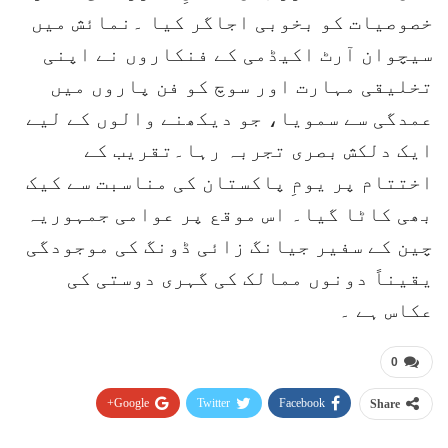
خصوصیات کو بخوبی اجاگر کیا ۔نمائش میں
سیچوان آرٹ اکیڈمی کے فنکاروں نے اپنی
تخلیقی مہارت اور سوچ کو فن پاروں میں
عمدگی سے سمویا، جو دیکھنے والوں کے لیے
ایک دلکش بصری تجربہ رہا۔تقریب کے
اختتام پر یومِ پاکستان کی مناسبت سے کیک
بھی کاٹا گیا۔ اس موقع پر عوامی جمہوریہ
چین کے سفیر جیانگ زائی ڈونگ کی موجودگی
یقیناً دونوں ممالک کی گہری دوستی کی
عکاس ہے ۔
0
Google+
Twitter
Facebook
Share
Pinterest
WhatsApp
ReddIt