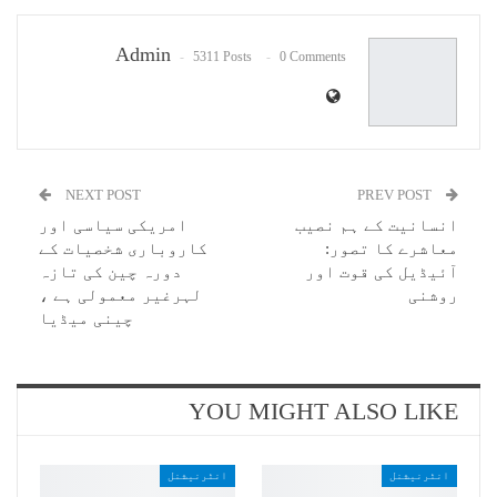
Email
Admin
5311 Posts
0 Comments
NEXT POST
PREV POST
انسانیت کے ہم نصیب
امریکی سیاسی اور
معاشرے کا تصور:
کاروباری شخصیات کے
آئیڈیل کی قوت اور
دورہ چین کی تازہ
روشنی
لہرغیر معمولی ہے ،
چینی میڈیا
YOU MIGHT ALSO LIKE
انٹرنیشنل
انٹرنیشنل