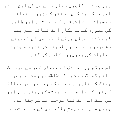
روز چائنا کلچرل سنٹر ، سی جی ٹی این اردو
اور سلک روڈ کلچر سنٹر کے زیر اہتمام
سیچوان آرٹ اکیڈمی کے اساتذہ اور طلبہ
کی مصوری کے شاہکار ایک نمائش میں پیش
کیے گئے، جہاں چینی فنکاروں کی تخلیقی
صلاحیتوں اور فنونِ لطیفہ کی قدیم و جدید
روایات کی بھرپور عکاسی کی گئی۔
اس موقع پر نمائش کے مہمان خصو صی جیا نگ
زائی ڈونگ نے کہا کہ 2015 میں صدر شی جن
پھنگ کے تاریخی دورے کے بعد دونوں ممالک
کی شراکت داری مزید مستحکم ہوئی ہے، اور
سی پیک اب ایک نیا مرحلہ طے کر چکا ہے۔
چینی سفیر نے یومِ پاکستان کی مناسبت سے