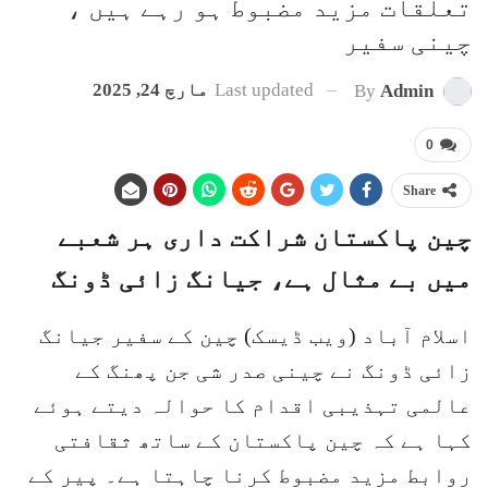
تعلقات مزید مضبوط ہو رہے ہیں ،
چینی سفیر
Last updated
مارچ 24, 2025
By
Admin
0
Share
چین پاکستان شراکت داری ہر شعبے
میں بے مثال ہے، جیانگ زائی ڈونگ
اسلام آباد (ویب ڈیسک) چین کے سفیر جیانگ
زائی ڈونگ نے چینی صدر شی جن پھنگ کے
عالمی تہذیبی اقدام کا حوالہ دیتے ہوئے
کہا ہے کہ چین پاکستان کے ساتھ ثقافتی
روابط مزید مضبوط کرنا چاہتا ہے۔ پیر کے