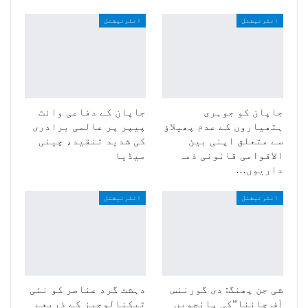
انٹرنیشنل
انٹرنیشنل
جاپان کو جوہری
جاپان کے دفاعی وائٹ
ہتھیاروں کے عدم پھیلاؤ
پیپر پر عالمی برادری
سے متعلق اپنی بین
کی شدید تنقید، چینی
الاقوامی قانونی ذمہ
میڈیا
داریوں…
انٹرنیشنل
انٹرنیشنل
شی جن پھنگ: دی گورننس
دہشت گرد عناصر کو نئی
آف چائنا”کی پانچویں
ٹیکنالوجیز کے ذریعے