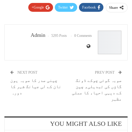
Google+
Twitter
Facebook
Share
Pinterest
WhatsApp
ReddIt
Email
Admin
5295 Posts
0 Comments
NEXT POST
PREV POST
صوبہ گوئی چوکے ڈونگ
چینی صدر کا صوبہ یون
گاؤں کی تبدیلی، چین
نان کے لی جیانگ شہر کا
کے دیہی احیاء کا عملی
دورہ
مظہر
YOU MIGHT ALSO LIKE