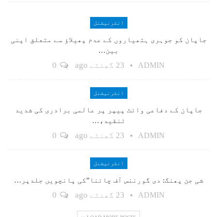
انٹرنیشنل
جاپان کو جوہری ہتھیاروں کے عدم پھیلاؤ سے متعلق اپنی
بین…
23 گھنٹے ago
0
ADMIN
انٹرنیشنل
جاپان کے دفاعی وائٹ پیپر پر عالمی برادری کی شدید
تنقید،…
23 گھنٹے ago
0
ADMIN
انٹرنیشنل
شی جن پھنگ: دی گورننس آف چائنا”کی پانچویں جلدپر…
23 گھنٹے ago
0
ADMIN