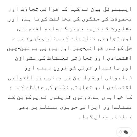
ایمینوئل بون نے کہا کہ فرانس تجارت اور
محصولات کی جنگوں کی مخالفت کرتا ہے، اور
مشاورت کے ذریعے چین کے ساتھ اقتصادی
اور تجارتی تنازعات کو مناسب طریقے سے
حل کرنے، فرانس-چین اور یورپی یونین-چین
اقتصادی اور تجارتی تعلقات کی متوازن
اور پائیدار ترقی کو فروغ دینے اور
ڈبلیو ٹی او قوانین پر مبنی بین الاقوامی
اقتصادی اور تجارتی نظام کی حفاظت کرنے
کا خواہاں ہے.دونوں فریقوں نے یوکرین کے
مسئلےاور ایرانی جوہری مسئلے پر بھی
تبادلہ خیال کیا۔
0