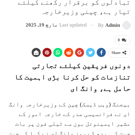
تبادلوں کو برقرار رکھنے کیلئے
تیار ہے، چینی وزیرخارجہ
Last updated
مارچ 19, 2025
By
Admin
0
Share
دونوں فریقین کیلئے تجارتی
تنازعات کو حل کرنا بڑی اہمیت کا
حامل ہے، وانگ ای
بیجنگ (ویب ڈیسک) چین کے وزیرخارجہ وانگ
ای نے فرانسیسی صدر کے خارجہ امور کے
مشیر ایمینوئل بون سے ٹیلی فون پر بات
چیت کی۔بدھ کے روز وانگ ای نے کہا کہ چین