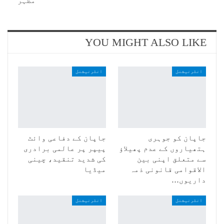
مظہر
YOU MIGHT ALSO LIKE
انٹرنیشنل
انٹرنیشنل
جاپان کو جوہری
جاپان کے دفاعی وائٹ
ہتھیاروں کے عدم پھیلاؤ
پیپر پر عالمی برادری
سے متعلق اپنی بین
کی شدید تنقید، چینی
الاقوامی قانونی ذمہ
میڈیا
داریوں…
انٹرنیشنل
انٹرنیشنل