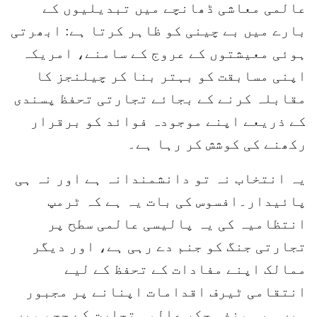
عالمی معاشی ڈھانچے میں تبدیلیوں کے
بارے میں بے چینی کو ظاہر کرتا ہے: ابھرتی
ہوئی معیشتوں کے عروج کے سامنے، امریکہ
اپنی مسابقت کو بہتر بنا کر چیلنجز کا
مقابلہ کرنے کے بجائے تجارتی تحفظ پسندی
کے ذریعے اپنے موجودہ فوائد کو برقرار
رکھنے کی کوشش کر رہا ہے۔
یہ انتخاب نہ تو دانشمندانہ ہے اور نہ ہی
پائیدار۔افسوس کی بات یہ ہے کہ ٹرمپ
انتظامیہ کی یہ پالیسی عالمی سطح پر
تجارتی جنگ کو جنم دے رہی ہے، اور دیگر
ممالک اپنے مفادات کے تحفظ کے لیے
انتقامی ٹیرف اقدامات اپنانے پر مجبور
ہیں۔ یہ منفی چکر عالمی تجارت کے حجم میں