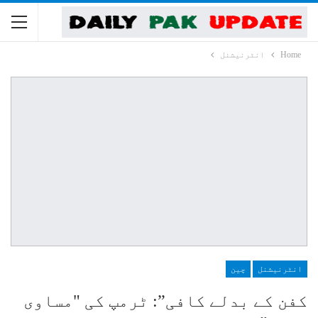
Home
انٹرنیشنل
انٹرنیشنل
چین
کفن کے بدلے کافی”: ٹرمپ کی "مساوی