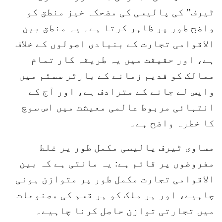
ٹیرف” کی پالیسی کی مضحکہ خیز منطق کو
واضح طور پر ظاہر کرتا ہے۔ یہ منطق بین
الاقوامی تجارت کے بنیادی اصولوں کے خلاف
ہے، اور حقیقت میں یہ طریقہ کار تمام
ممالک کو قدیم زمانے کے بارٹر سسٹم میں
واپس لے جانے کے مترادف ہے، اور آج کے
انتہائی مربوط عالمی معیشت میں اس سوچ
کا خطرہ واضح ہے۔
مساوی ٹیرف پالیسی مکمل طور پر غلط
مفروضوں پر قائم ہے: یہ مانتی ہے کہ بین
الاقوامی تجارت مکمل طور پر متوازن ہونی
چاہیے، اور ہر ملک کو ہر قسم کی مصنوعات
میں تجارتی توازن حاصل کرنا چاہیے۔