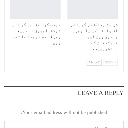
شی جن پھنگ: دی گورننس
دہشت گرد عناصر کو نئی
آف چائنا”کی پانچویں
ٹیکنالوجیز کے ذریعے
جلدپر چین اور
پھیلنے سے روکا جائے،
تاجکستان کے
چین
دانشوروں…
NEXT
PREV
LEAVE A REPLY
Your email address will not be published.