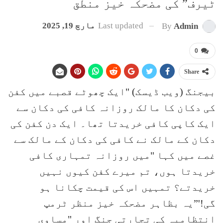
ٹیرف” کی مضحکہ خیز منطق
Last updated
مارچ 19, 2025
By
Admin
0
Share
بیجنگ (ویب ڈیسک) "ایک چھوٹے قصبے میں کفن
کی دکان کا مالک روزانہ کافی کی دکان سے
ایک کاپی کافی خریدتا تھا۔ ایک دن کفن کی
دکان کے مالک نے کافی کی دکان کے مالک سے
غصے میں کہا "میں روزانہ تمہاری کافی
خریدتا ہوں، تم میرے کفن کیوں نہیں
خریدتے؟ تمہیں اس کی قیمت چکانا ہو
گی!'”یہ بظاہر مضحکہ خیز منظر ٹرمپ
انتظامیہ کی تجارتی جنگ اور "مساوی