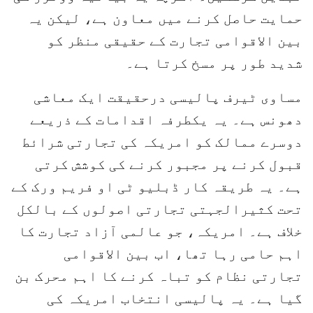
حمایت حاصل کرنے میں معاون ہے، لیکن یہ
بین الاقوامی تجارت کے حقیقی منظر کو
شدید طور پر مسخ کرتا ہے۔
مساوی ٹیرف پالیسی درحقیقت ایک معاشی
دھونس ہے۔ یہ یکطرفہ اقدامات کے ذریعے
دوسرے ممالک کو امریکہ کی تجارتی شرائط
قبول کرنے پر مجبور کرنے کی کوشش کرتی
ہے۔ یہ طریقہ کار ڈبلیو ٹی او فریم ورک کے
تحت کثیرالجہتی تجارتی اصولوں کے بالکل
خلاف ہے۔ امریکہ، جو عالمی آزاد تجارت کا
اہم حامی رہا تھا، اب بین الاقوامی
تجارتی نظام کو تباہ کرنے کا اہم محرک بن
گیا ہے۔ یہ پالیسی انتخاب امریکہ کی