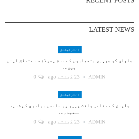
RECENT POSTS
LATEST NEWS
انٹرنیشنل
جاپان کو جوہری ہتھیاروں کے عدم پھیلاؤ سے متعلق اپنی
بین…
23 گھنٹے ago
0
ADMIN
انٹرنیشنل
جاپان کے دفاعی وائٹ پیپر پر عالمی برادری کی شدید
تنقید،…
23 گھنٹے ago
0
ADMIN