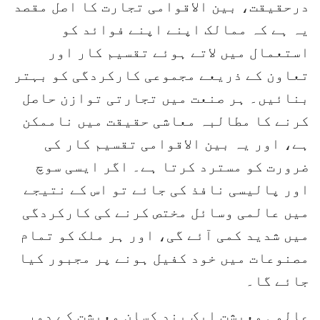
درحقیقت، بین الاقوامی تجارت کا اصل مقصد
یہ ہے کہ ممالک اپنے اپنے فوائد کو
استعمال میں لاتے ہوئے تقسیم کار اور
تعاون کے ذریعے مجموعی کارکردگی کو بہتر
بنائیں۔ ہر صنعت میں تجارتی توازن حاصل
کرنے کا مطالبہ معاشی حقیقت میں ناممکن
ہے، اور یہ بین الاقوامی تقسیم کار کی
ضرورت کو مسترد کرتا ہے۔ اگر ایسی سوچ
اور پالیسی نافذ کی جائے تو اس کے نتیجے
میں عالمی وسائل مختص کرنے کی کارکردگی
میں شدید کمی آئے گی، اور ہر ملک کو تمام
مصنوعات میں خود کفیل ہونے پر مجبور کیا
جائے گا۔
عالمی معیشت ایک بند کسان معیشت کے دور