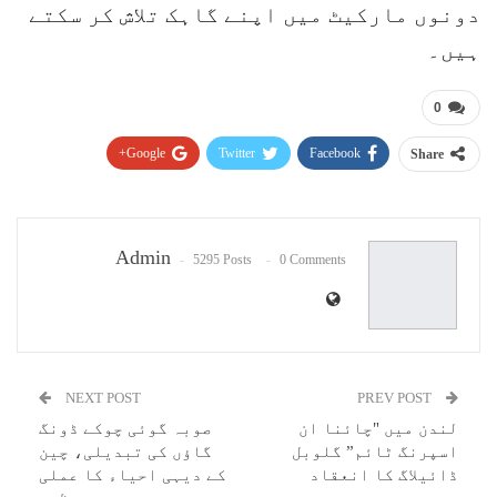
دونوں مارکیٹ میں اپنے گاہک تلاش کر سکتے
ہیں۔
0
Google+
Twitter
Facebook
Share
Pinterest
WhatsApp
ReddIt
Email
Admin
5295 Posts
0 Comments
NEXT POST
PREV POST
لندن میں "چائنا ان
صوبہ گوئی چوکے ڈونگ
اسپرنگ ٹائم” گلوبل
گاؤں کی تبدیلی، چین
ڈائیلاگ کا انعقاد
کے دیہی احیاء کا عملی