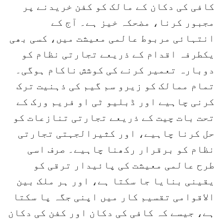
کافی کی دکان کے مالک کو کفن خریدنے پر
مجبور کرنا، مضحکہ خیز ہے۔ آج کے
انتہائی مربوط عالمی معیشت میں، کسی بھی
یکطرفہ اقدام کے ذریعے تجارتی نظام کو
دوبارہ تعمیر کرنے کی کوشش ناکام ہوگی۔
تمام ممالک کو زیرو سم گیم کی ذہنیت ترک
کرنی چاہیے اور ڈبلیو ٹی او فریم ورک کے
تحت بات چیت کے ذریعے تجارتی تنازعات کو
حل کرنا چاہیے، اور کثیرالجہتی تجارتی
نظام کو برقرار رکھنا چاہیے۔ صرف اسی
طرح عالمی معیشت کی پائیدار ترقی کو
یقینی بنایا جا سکتا ہے، اور ہر ملک بین
الاقوامی تقسیم کار میں اپنی جگہ پا سکتا
ہے، جیسے کہ کافی کی دکان اور کفن کی دکان