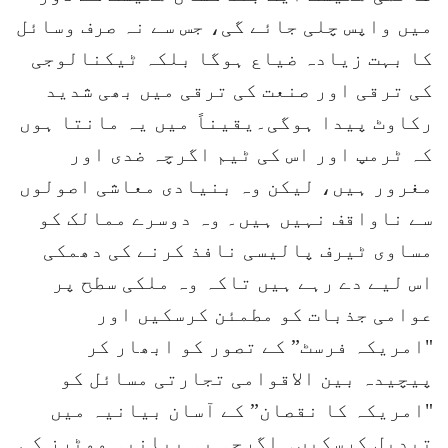
میں واپس چلی جائے گی، جس سے نہ صرف وسائل
کا بہت زیادہ ضیاع ہوگا بلکہ ٹیکنالوجی
کی ترقی اور صنعت کی ترقی میں بھی شدید
رکاوٹ پیدا ہوگی۔یقیناً میں یہ مانتا ہوں
کہ ٹرمپ اور اس کی ٹیم اگرچہ ضدی اور
مغرور ہیں، لیکن وہ بنیادی معاشی اصولوں
سے ناواقف نہیں ہیں۔ وہ دوسرے ممالک کو
مساوی ٹیرف پالیسی نافذ کرنے کی دھمکی
اس لیے دے رہے ہیں تاکہ وہ ملکی سطح پر
عوامی جذبات کو مطمئن کرسکیں اور
"امریکہ فرسٹ” کے تصور کو ابھار کر
پیچیدہ بین الاقوامی تجارتی مسائل کو
"امریکہ کا نقصان” کے آسان بیانیہ میں
تبدیل کرسکیں۔ اگرچہ یہ بیانیہ ووٹرز کی