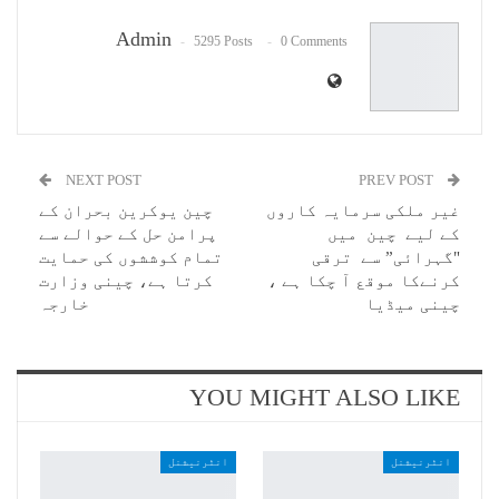
Email
Admin
5295 Posts
0 Comments
NEXT POST
PREV POST
غیر ملکی سرمایہ کاروں
چین یوکرین بحران کے
کے لیے چین میں
پرامن حل کے حوالے سے
"گہرائی” سے ترقی
تمام کوششوں کی حمایت
کرنےکا موقع آ چکا ہے ،
کرتا ہے، چینی وزارت
چینی میڈیا
خارجہ
YOU MIGHT ALSO LIKE
انٹرنیشنل
انٹرنیشنل