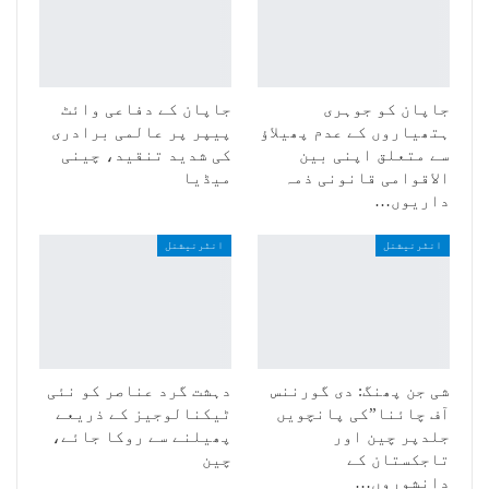
جاپان کو جوہری
جاپان کے دفاعی وائٹ
ہتھیاروں کے عدم پھیلاؤ
پیپر پر عالمی برادری
سے متعلق اپنی بین
کی شدید تنقید، چینی
الاقوامی قانونی ذمہ
میڈیا
داریوں…
انٹرنیشنل
انٹرنیشنل
شی جن پھنگ: دی گورننس
دہشت گرد عناصر کو نئی
آف چائنا”کی پانچویں
ٹیکنالوجیز کے ذریعے
جلدپر چین اور
پھیلنے سے روکا جائے،
تاجکستان کے
چین
دانشوروں…