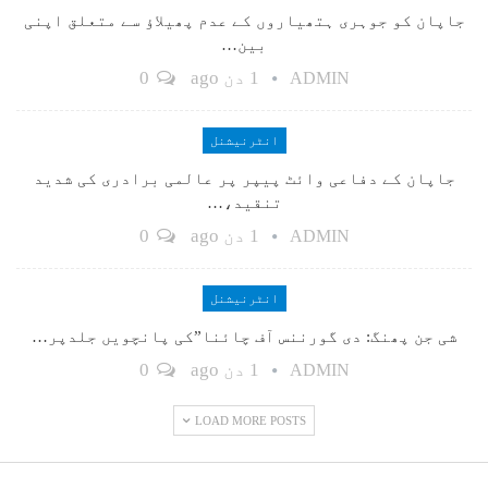
جاپان کو جوہری ہتھیاروں کے عدم پھیلاؤ سے متعلق اپنی
بین…
1 دن ago
0
ADMIN
انٹرنیشنل
جاپان کے دفاعی وائٹ پیپر پر عالمی برادری کی شدید
تنقید،…
1 دن ago
0
ADMIN
انٹرنیشنل
شی جن پھنگ: دی گورننس آف چائنا”کی پانچویں جلدپر…
1 دن ago
0
ADMIN
LOAD MORE POSTS