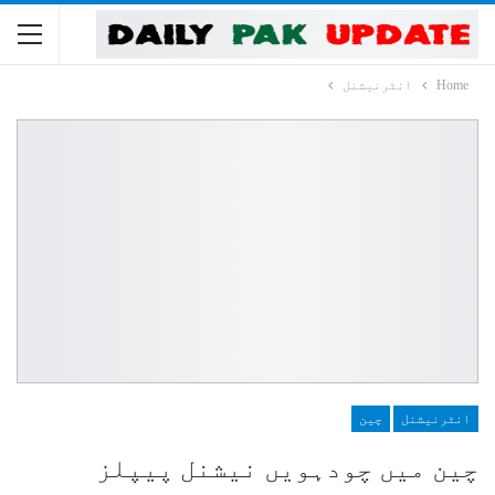
Home
انٹرنیشنل
انٹرنیشنل
چین
چین میں چودہویں نیشنل پیپلز