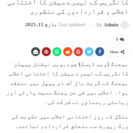
کانگریس کے تیسرے سیشن کا اختتامی
اجلاس ، قراردادوں کی منظوری
Last updated
مارچ 11, 2025
By
Admin
0
Share
بیجنگ (ویب ڈیسک) چودہویں نیشنل پیپلز
کانگریس کے تیسرے سیشن کا اختتامی اجلاس
بیجنگ کے گریٹ ہال آف دی پیپل میں منعقد
ہوا۔ اجلاس میں شی جن پھنگ سمیت پارٹی اور
ریاستی رہنماؤں نے شرکت کی۔
منگل کے روز اختتامی اجلاس میں حکومت کی
ورک رپورٹ سے متعلق قرارداد، نمائندہ