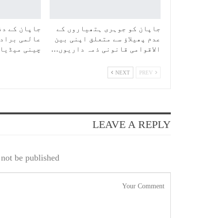
جاپان کو جوہری ہتھیاروں کے
جاپان کے دف
عدم پھیلاؤ سے متعلق اپنی بین
عالمی برادر
الاقوامی قانونی ذمہ داریوں…
چینی میڈیا
NEXT
PREV
LEAVE A REPLY
not be published.