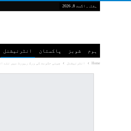
ہفتہ, اگست 8, 2026
ہوم
شوبز
پاکستان
انٹرنیشنل
Home
انٹرنیشنل
چینی حکومت کی ورک رپورٹ میں نئے ا