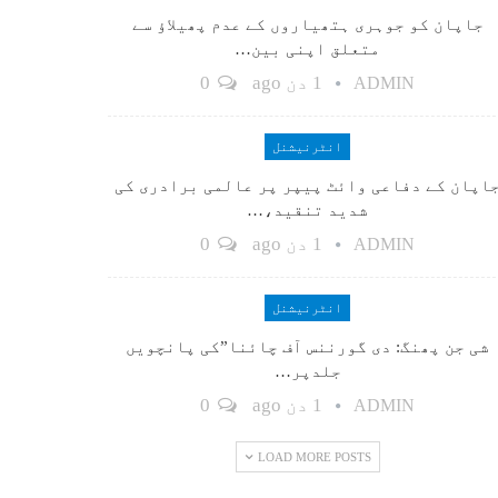
جاپان کو جوہری ہتھیاروں کے عدم پھیلاؤ سے
متعلق اپنی بین…
1 دن ago
0
ADMIN
انٹرنیشنل
اپان کے دفاعی وائٹ پیپر پر عالمی برادری کی
شدید تنقید،…
1 دن ago
0
ADMIN
انٹرنیشنل
شی جن پھنگ: دی گورننس آف چائنا”کی پانچویں
جلدپر…
1 دن ago
0
ADMIN
LOAD MORE POSTS