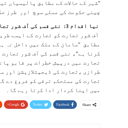
"شہر کے حالات کے مطابق پالیسیاں تی
چینی حکومت کی عملی سوچ اور طرز حک
نیا اقدام 3: نئی قسم کی آف شور تجارت کو فروغ دیا جائے
آف شور تجارت کو تجارت کے ایسے طری
مطابق "سامان کے ملک میں داخل نہ ہو
کرنا ہے”، نئی قسم کی آف شور تجارت 
تجارت میں درپیش خطرات پر قابو پان
طرازی ،تجارت کی ڈیجیٹلازیشن اور سب
تجارت کی مستحکم ترقی کو فروغ دے گا
میں اپنا کردار ادا کرتا رہے گا۔
Google+
Twitter
Facebook
Share