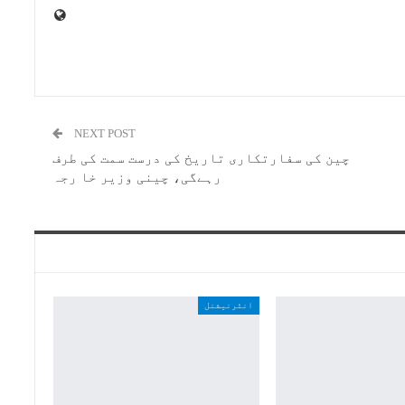
NEXT POST
چین کی سفارتکاری تاریخ کی درست سمت کی طرف
رہےگی، چینی وزیر خا رجہ
انٹرنیشنل