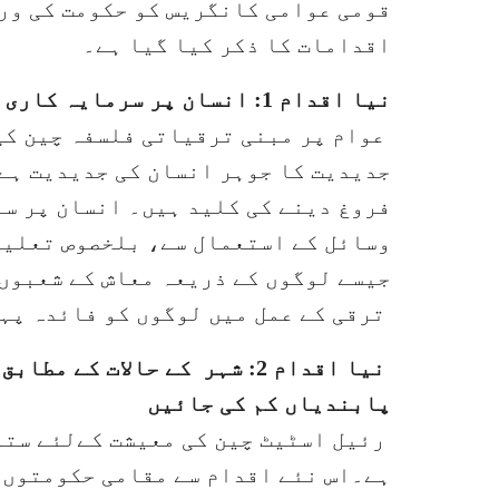
قومی عوامی کانگریس کو حکومت کی ورک
اقدامات کا ذکر کیا گیا ہے۔
نیا اقدام 1: انسان پر سرمایہ کاری
عوام پر مبنی ترقیاتی فلسفہ چین کی
جدیدیت کا جوہر انسان کی جدیدیت ہے
فروغ دینے کی کلید ہیں۔ انسان پر س
وسائل کے استعمال سے، بلخصوص تعلیم
جیسے لوگوں کے ذریعہ معاش کے شعبوں 
ترقی کے عمل میں لوگوں کو فائدہ پہ
نیا اقدام 2: شہر کے حالات ک
پابندیاں کم کی جائیں
رئیل اسٹیٹ چین کی معیشت کےلئے ستو
ہے۔اس نئے اقدام سے مقامی حکومتوں 