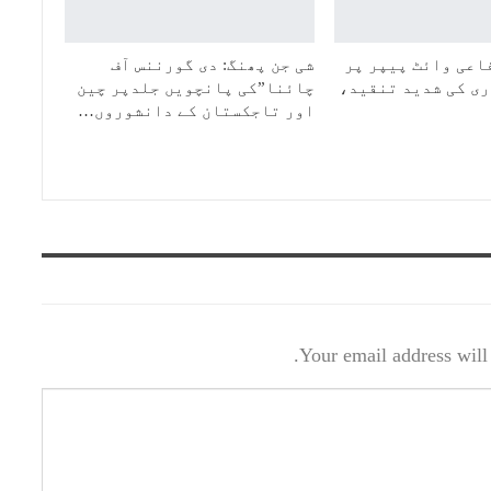
اعی وائٹ پیپر پر
شی جن پھنگ: دی گورننس آف
ی کی شدید تنقید،
چائنا”کی پانچویں جلدپر چین
اور تاجکستان کے دانشوروں…
Your email address will 