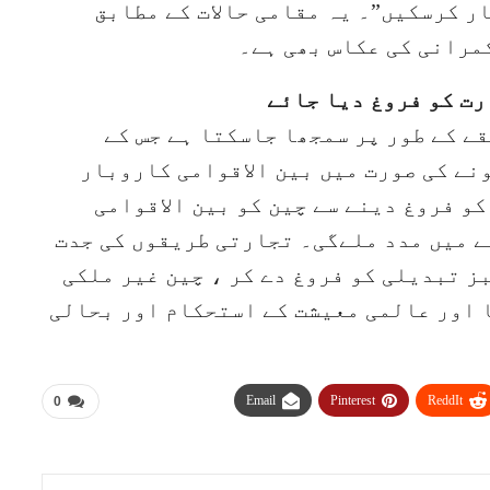
ار کرسکیں”۔ یہ مقامی حالات کے مطابق
مرانی کی عکاس بھی ہے۔
قے کے طور پر سمجھا جاسکتا ہے جس کے
نے کی صورت میں بین الاقوامی کاروبار
کو فروغ دینے سے چین کو بین الاقوامی
ے میں مدد ملےگی۔ تجارتی طریقوں کی جدت
ز تبدیلی کو فروغ دے کر ، چین غیر ملکی
 اور عالمی معیشت کے استحکام اور بحالی
Email
Pinterest
ReddIt
0