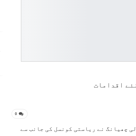
ج
نئے اقدامات
0
لی چھیانگ نے ریاستی کونسل کی جانب سے