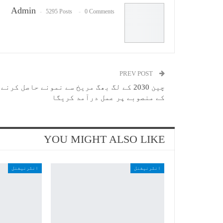
Admin
5295 Posts
0 Comments
PREV POST
چین 2030 کے لگ بھگ مریخ سے نمونے حاصل کرنے
کے منصوبے پر عمل درآمد کریگا
YOU MIGHT ALSO LIKE
انٹرنیشنل
انٹرنیشنل