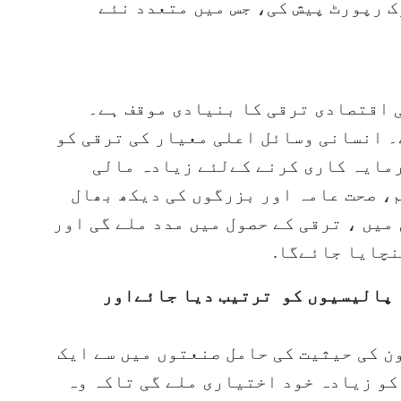
 رپورٹ پیش کی، جس میں متعدد نئے
 اقتصادی ترقی کا بنیادی موقف ہے۔
۔ انسانی وسائل اعلی معیار کی ترقی کو
رمایہ کاری کرنے کےلئے زیادہ مالی
، صحت عامہ اور بزرگوں کی دیکھ بھال
میں ، ترقی کے حصول میں مدد ملے گی اور
نچایا جائےگا.
ے مطابق پالیسیوں کو ترتیب دیا جائےاور
ن کی حیثیت کی حامل صنعتوں میں سے ایک
کو زیادہ خود اختیاری ملے گی تاکہ وہ