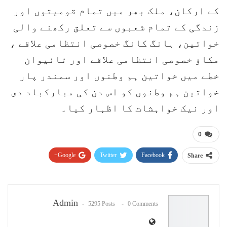
کے ارکان، ملک بھر میں تمام قومیتوں اور
زندگی کے تمام شعبوں سے تعلق رکھنے والی
خواتین، ہانگ کانگ خصوصی انتظامی علاقے ،
مکاؤ خصوصی انتظامی علاقے اور تائیوان
خطے میں خواتین ہم وطنوں اور سمندر پار
خواتین ہم وطنوں کو اس دن کی مبارکباد دی
اور نیک خواہشات کا اظہار کیا۔
0
Google+
Twitter
Facebook
Share
Pinterest
WhatsApp
ReddIt
Email
Admin
5295 Posts
0 Comments