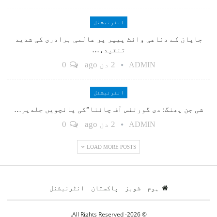
انٹرنیشنل
جاپان کے دفاعی وائٹ پیپر پر عالمی برادری کی شدید
تنقید،…
2 دن ago
0
ADMIN
انٹرنیشنل
شی جن پھنگ: دی گورننس آف چائنا”کی پانچویں جلدپر…
2 دن ago
0
ADMIN
LOAD MORE POSTS
ہوم
شوبز
پاکستان
انٹرنیشنل
© 2026- All Rights Reserved.