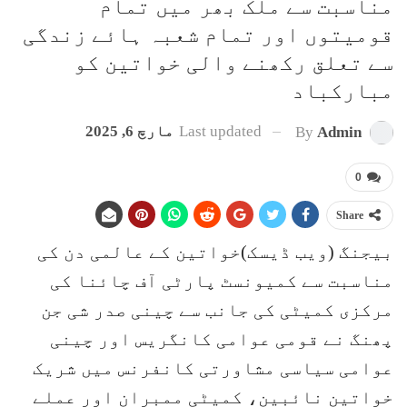
مناسبت سے ملک بھر میں تمام
قومیتوں اور تمام شعبہ ہائے زندگی
سے تعلق رکھنے والی خواتین کو
مبارکباد
Last updated
مارچ 6, 2025
By
Admin
0
Share
بیجنگ (ویب ڈیسک)خواتین کے عالمی دن کی
مناسبت سے کمیونسٹ پارٹی آف چائنا کی
مرکزی کمیٹی کی جانب سے چینی صدر شی جن
پھنگ نے قومی عوامی کانگریس اور چینی
عوامی سیاسی مشاورتی کانفرنس میں شریک
خواتین نائبین، کمیٹی ممبران اور عملے