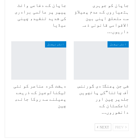
جاپان کو جوہری
جاپان کے دفاعی وائٹ
ہتھیاروں کے عدم پھیلاؤ
پیپر پر عالمی برادری
سے متعلق اپنی بین
کی شدید تنقید، چینی
الاقوامی قانونی ذمہ
میڈیا
داریوں…
انٹرنیشنل
انٹرنیشنل
شی جن پھنگ: دی گورننس
دہشت گرد عناصر کو نئی
آف چائنا”کی پانچویں
ٹیکنالوجیز کے ذریعے
جلدپر چین اور
پھیلنے سے روکا جائے،
تاجکستان کے
چین
دانشوروں…
NEXT
PREV