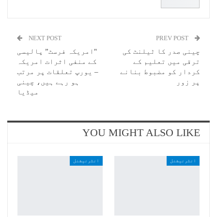
NEXT POST
PREV POST
چینی صدر کا ٹیلنٹ کی
"امریکہ فرسٹ” پالیسی
ترقی میں تعلیم کے
کے منفی اثرات امریکہ
کردار کو مضبوط بنانے
– یورپ تعلقات پر مرتب
پر زور
ہو رہے ہیں، چینی
میڈیا
YOU MIGHT ALSO LIKE
انٹرنیشنل
انٹرنیشنل