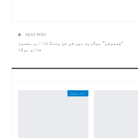
NEXT POST
"چھیوشی” میگزین میں شی جن پھنگ کا اہم مضمون
شائع ہوگا
انٹرنیشنل