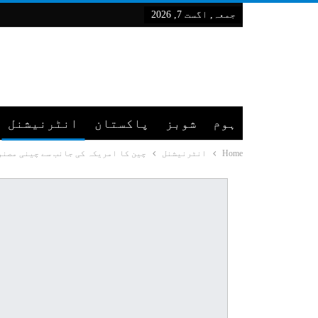
جمعہ, اگست 7, 2026
ہوم
شوبز
پاکستان
انٹرنیشنل
Home
انٹرنیشنل
چین کا امریکہ کی جانب سے چینی مصنو