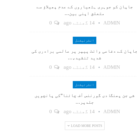
جاپان کو جوہری ہتھیاروں کے عدم پھیلاؤ سے
متعلق اپنی بین…
14 گھنٹے ago
0
ADMIN
انٹرنیشنل
اپان کے دفاعی وائٹ پیپر پر عالمی برادری کی
شدید تنقید،…
14 گھنٹے ago
0
ADMIN
انٹرنیشنل
شی جن پھنگ: دی گورننس آف چائنا”کی پانچویں
جلدپر…
14 گھنٹے ago
0
ADMIN
LOAD MORE POSTS