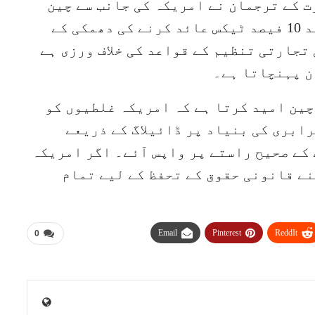
ت کے ترجمان نے امریکہ کی جانب سے چین
سے درآمد ہونے والی مصنوعات پر مزید 10 فیصد ٹیکس عائد کرنے کی دھمکی کے
تجارتی تنظیم کے قواعد کی خلاف ورزی ہے
ن پہنچاتا ہے۔
چین امید کرتا ہے کہ امریکہ غلطیوں کو
رابری کی بنیاد پر ڈائیلاگ کے ذریعے
کے صحیح راستے پر واپس آئے۔ اگر امریکہ
نے قانونی حقوق کے تحفظ کے لیے تمام
Email
Pinterest
ReddIt
0