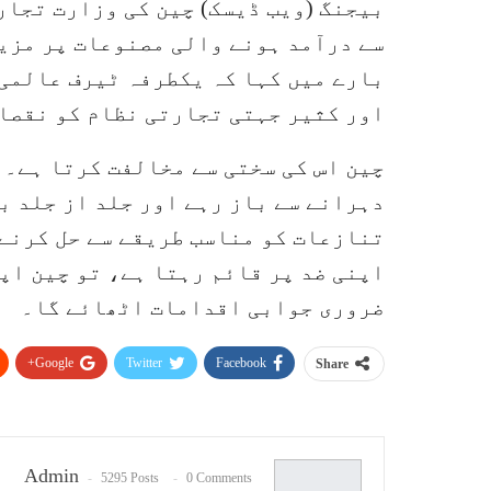
بیجنگ (ویب ڈیسک) چین کی وزارت تجار
بارے میں کہا کہ یکطرفہ ٹیرف عالمی 
اور کثیر جہتی تجارتی نظام کو نقصا
چین اس کی سختی سے مخالفت کرتا ہے۔ 
دہرانے سے باز رہے اور جلد از جلد ب
تنازعات کو مناسب طریقے سے حل کرنے 
اپنی ضد پر قائم رہتا ہے، تو چین اپ
ضروری جوابی اقدامات اٹھائے گا۔
Google+
Twitter
Facebook
Share
Admin
5295 Posts
0 Comments