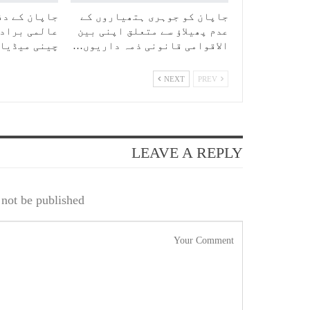
جاپان کو جوہری ہتھیاروں کے
جاپان کے دف
عدم پھیلاؤ سے متعلق اپنی بین
عالمی برادر
الاقوامی قانونی ذمہ داریوں…
چینی میڈیا
NEXT
PREV
LEAVE A REPLY
not be published.