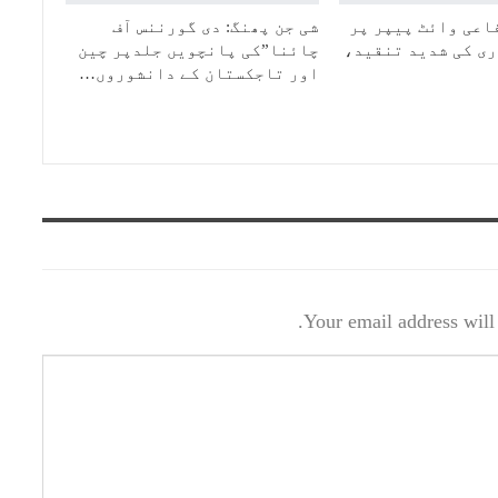
اعی وائٹ پیپر پر
شی جن پھنگ: دی گورننس آف
ی کی شدید تنقید،
چائنا”کی پانچویں جلدپر چین
اور تاجکستان کے دانشوروں…
Your email address will 