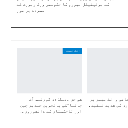
کے پولیٹیکل بیورو کا حکومتی ورک رپورٹ کے
مسودے پر غور
انٹرنیشنل
اعی وائٹ پیپر پر
شی جن پھنگ: دی گورننس آف
ی کی شدید تنقید،
چائنا”کی پانچویں جلدپر چین
اور تاجکستان کے دانشوروں…