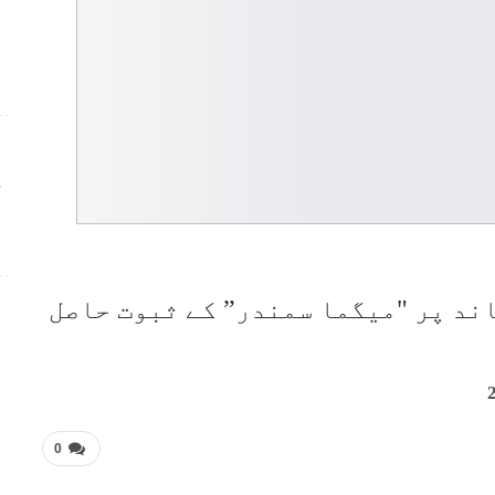
ج
نمونے سے چاند پر "میگما سمندر” کے ثبوت حاصل
0