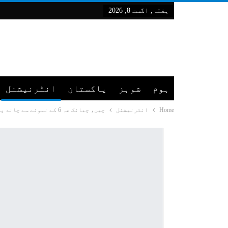
ہفتہ, اگست 8, 2026
ہوم
شوبز
پاکستان
انٹرنیشنل
Home
انٹرنیشنل
چین، چھانگ عہ 6 کے نمونے سے چاند پر "میگما سمندر” کے ثبوت حاصل ہوئے