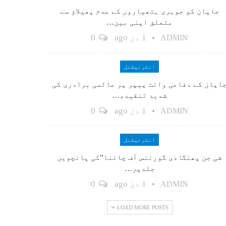
جاپان کو جوہری ہتھیاروں کے عدم پھیلاؤ سے
متعلق اپنی بین…
1 دن ago
0
ADMIN
انٹرنیشنل
اپان کے دفاعی وائٹ پیپر پر عالمی برادری کی
شدید تنقید،…
1 دن ago
0
ADMIN
انٹرنیشنل
شی جن پھنگ: دی گورننس آف چائنا”کی پانچویں
جلدپر…
1 دن ago
0
ADMIN
LOAD MORE POSTS