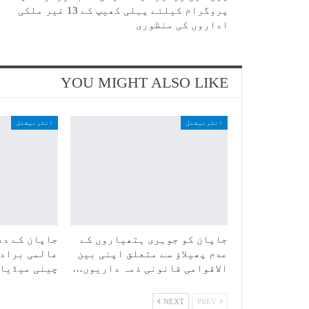
پروگرام کیلئے پہلی کھیپ کے 13 غیر ملکی
اداروں کی منظوری
YOU MIGHT ALSO LIKE
انٹرنیشنل
انٹرنیشنل
جاپان کو جوہری ہتھیاروں کے
جاپان کے دف
عدم پھیلاؤ سے متعلق اپنی بین
عالمی برادر
الاقوامی قانونی ذمہ داریوں…
چینی میڈیا
NEXT
PREV