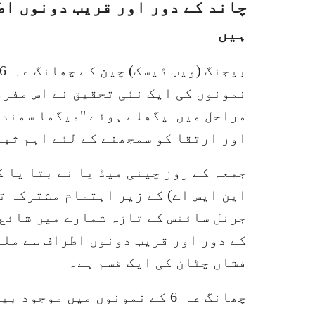
چاند کے دور اور قریب دونوں اط
ہیں
نمونوں کی ایک نئی تحقیق نے اس مفرو
مراحل میں پگھلے ہوئے "میگما سمندر”
اور ارتقا کو سمجھنے کے لئے اہم ثبو
جمعہ کے روز چینی میڈ یا نے بتا یا 
این ایس اے) کے زیر اہتمام مشترکہ ت
جرنل سائنس کے تازہ شمارے میں شائع 
کے دور اور قریب دونوں اطراف سے ملن
فشاں چٹان کی ایک قسم ہے۔