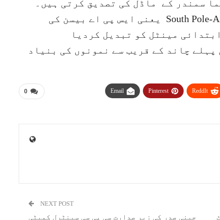
ما سمندر کے ماڈل کی تصدیق کرتی ہیں۔
تحقیق سے یہ بھی پتہ چلتا ہے کہSouth Pole-Aitken یعنی ایس پی اے بیسن کی
ابتدائی مینٹل کو تبدیل کردیا
پہلے چاند کے قریب سے نمونوں کی بنیاد
Email
Pinterest
ReddIt
0
NEXT POST
چینی صدر کی زیر صدارت سی پی سی سینٹرل کمیٹی