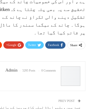
ہے ، اور اس کی خصوصیات چاند کے میگ
تشکیل دینے والی ٹکراؤ نے چاند کے 
ہوگا۔ چاند کے میگما سمندر کا ماڈل 
پر قائم کیا گیا تھا۔
Google+
Twitter
Facebook
Share
Admin
5295 Posts
0 Comments
PREV POST
چین میں ویلیو ایڈڈ ٹیلی کام سروسز کے پائلٹ