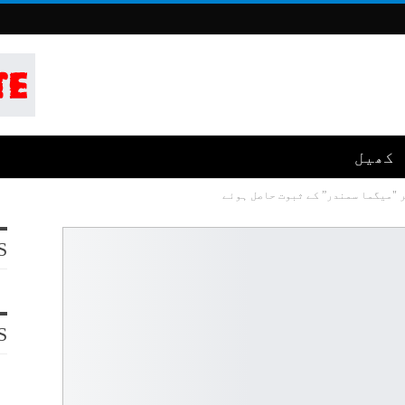
کھیل
S
S