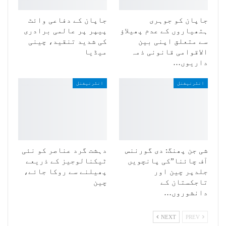
جاپان کو جوہری
جاپان کے دفاعی وائٹ
ہتھیاروں کے عدم پھیلاؤ
پیپر پر عالمی برادری
سے متعلق اپنی بین
کی شدید تنقید، چینی
الاقوامی قانونی ذمہ
میڈیا
داریوں…
انٹرنیشنل
انٹرنیشنل
شی جن پھنگ: دی گورننس
دہشت گرد عناصر کو نئی
آف چائنا”کی پانچویں
ٹیکنالوجیز کے ذریعے
جلدپر چین اور
پھیلنے سے روکا جائے،
تاجکستان کے
چین
دانشوروں…
NEXT
PREV