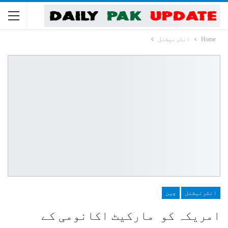
Home
انٹرنیشنل
انٹرنیشنل
چین
امریکہ کو مارکیٹ اکانومی کے