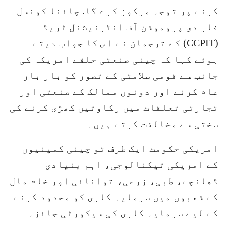
کرنے پر توجہ مرکوز کرے گا. چائنا کونسل
فار دی پروموشن آف انٹرنیشنل ٹریڈ
(CCPIT) کے ترجمان نے اس کا جواب دیتے
ہوئے کہا کہ چینی صنعتی حلقے امریکہ کی
جانب سے قومی سلامتی کے تصور کو بار بار
عام کرنے اور دونوں ممالک کے صنعتی اور
تجارتی تعلقات میں رکاوٹیں کھڑی کرنے کی
سختی سے مخالفت کرتے ہیں۔
امریکی حکومت ایک طرف تو چینی کمپنیوں
کے امریکی ٹیکنالوجی، اہم بنیادی
ڈھانچے، طبی، زرعی، توانائی اور خام مال
کے شعبوں میں سرمایہ کاری کو محدود کرنے
کے لیے سرمایہ کاری کی سیکورٹی جائزہ