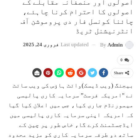
اصولوں اور منصفانہ مقابلے کے
اصولوں کا احترام کرنا چاہئے،
چائنا کونسل فار دی پروموشن آف
انٹرنیشنل ٹریڈ
Last updated
فروری 24, 2025
By
Admin
0
Share
بیجنگ (ویب ڈیسک)وائٹ ہاؤس کی ویب سائٹ
نے "امریکہ فرسٹ” سرمایہ کاری پالیسی
میمورنڈم جاری کیا، جس میں اعلان کیا گیا
کہ امریکہ اپنی سرمایہ کاری پالیسی میں
ایڈجسٹمنٹ کرے گا، خاص طور پر چین کے
ساتھ دو طرفہ سرمایہ کاری کو مزید محدود