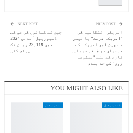
NEXT POST
PREV POST
امریکی انتظامیہ کی
چین کے کسانوں کی فی کس
"امریکہ فرسٹ” پا لیسی
ڈسپوزیبل آمدنی 2024
سے چین اور امریکہ کے
میں 23،119 یوآن تک
درمیان دو طرفہ سرمایہ
پہنچ گئی
کاری کے لئے "ممنوعہ
زون” کی حد بندی
YOU MIGHT ALSO LIKE
انٹرنیشنل
انٹرنیشنل