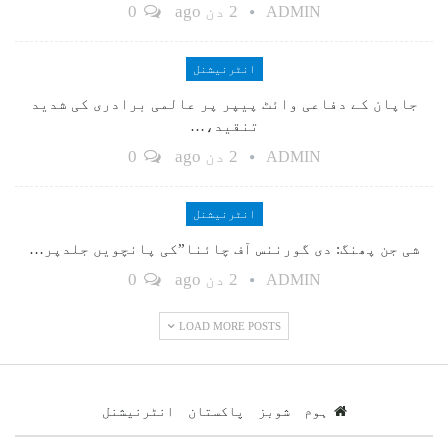
2 دن ago
0
ADMIN
انٹرنیشنل
جاپان کے دفاعی وائٹ پیپر پر عالمی برادری کی شدید
تنقید،…
2 دن ago
0
ADMIN
انٹرنیشنل
شی جن پھنگ: دی گورننس آف چائنا”کی پانچویں جلدپر…
2 دن ago
0
ADMIN
LOAD MORE POSTS
ہوم
شوبز
پاکستان
انٹرنیشنل