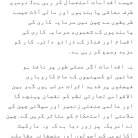
جیسے اقدامات استعمال کر رہی ہے؛ دوسری
طرف معاشی پابندیوں اور مالی آڈٹ جیسے
طریقوں سے چین میں سرمایہ کاری کی
پابندیوں کے شعبوں، سرمایہ کاری کی
اقسام اور فنڈز کے ذرائع دائرہ کار کو
مزید وسیع کر رہی ہے۔
یہ اقدامات اگر عملی طور پر نافذ ہو
جائیں تو کمپنیوں کے عام کاروباری
فیصلوں پر شدید اثرات مرتب ہوں گے، بین
الاقوامی تجارتی نظم کو نقصان پہنچے گا
اور عالمی صنعتی زنجیر اور سپلائی چین کی
سلامتی اور استحکام کو متاثر کریں گے۔چین
نے امریکہ پر زور دیا ہے کہ وہ مارکیٹ
اکانومی کے اصولوں اور منصفانہ مقابلے