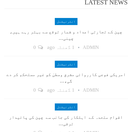
LATEST NEWS
انٹرنیشنل
چین کے تجارتی اعداد و شمار توقع سے بہتر رہے ہیں،
چینی…
1 گھنٹہ ago
0
ADMIN
انٹرنیشنل
امریکی فوجی کارروائی مشرق وسطیٰ کو غیر مستحکم کر دے
گی،…
1 گھنٹہ ago
0
ADMIN
انٹرنیشنل
اقوام متحدہ کے اہلکار کی جانب سے چین کی پائیدار
ترقی…