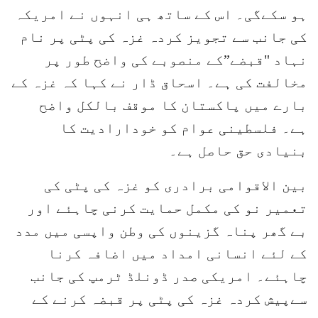
ہو سکےگی۔ اس کے ساتھ ہی انہوں نے امریکہ
کی جانب سے تجویز کردہ غزہ کی پٹی پر نام
نہاد "قبضے”کے منصوبے کی واضح طور پر
مخالفت کی ہے۔ اسحاق ڈار نے کہا کہ غزہ کے
بارے میں پاکستان کا موقف بالکل واضح
ہے۔ فلسطینی عوام کو خودارادیت کا
بنیادی حق حاصل ہے۔
بین الاقوامی برادری کو غزہ کی پٹی کی
تعمیر نو کی مکمل حمایت کرنی چاہئے اور
بے گھر پناہ گزینوں کی وطن واپسی میں مدد
کے لئے انسانی امداد میں اضافہ کرنا
چاہئے۔ امریکی صدر ڈونلڈ ٹرمپ کی جانب
سےپیش کردہ غزہ کی پٹی پر قبضہ کرنے کے