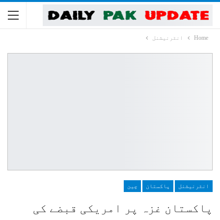
Home
انٹرنیشنل
انٹرنیشنل
پاکستان
چین
پاکستان غزہ پر امریکی قبضے کی