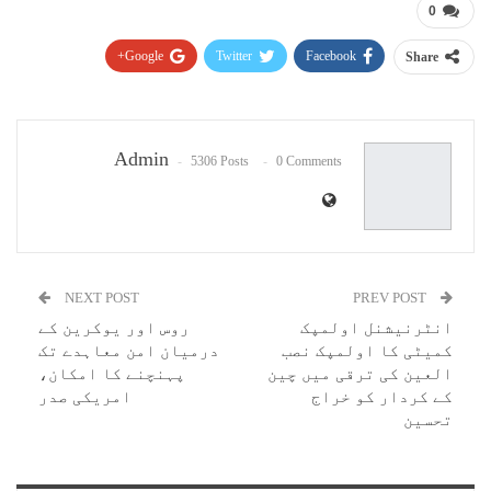
0
Google+
Twitter
Facebook
Share
Pinterest
WhatsApp
ReddIt
Email
Admin
5306 Posts
0 Comments
NEXT POST
PREV POST
انٹرنیشنل اولمپک
روس اور یوکرین کے
کمیٹی کا اولمپک نصب
درمیان امن معاہدے تک
العین کی ترقی میں چین
پہنچنے کا امکان،
کے کردار کو خراج
امریکی صدر
تحسین