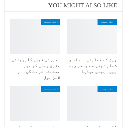
YOU MIGHT ALSO LIKE
انٹرنیشنل
انٹرنیشنل
چین کے تجارتی اعداد و
امریکی فوجی کارروائی
شمار توقع سے بہتر رہے
مشرق وسطیٰ کو غیر
ہیں، چینی میڈیا
مستحکم کر دے گی، آن
لائن پول
انٹرنیشنل
انٹرنیشنل
اقوام متحدہ کے
چین میں ابھرتے ہوئے