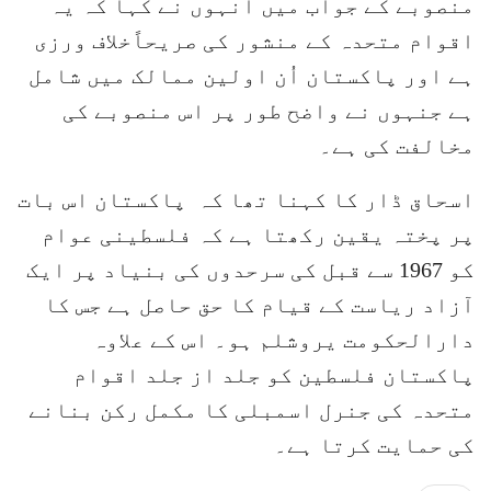
منصوبے کے جواب میں انہوں نے کہا کہ یہ
اقوام متحدہ کے منشور کی صریحاًخلاف ورزی
ہے اور پاکستان اُن اولین ممالک میں شامل
ہے جنہوں نے واضح طور پر اس منصوبے کی
مخالفت کی ہے۔
اسحاق ڈار کا کہنا تھا کہ پاکستان اس بات
پر پختہ یقین رکھتا ہے کہ فلسطینی عوام
کو 1967 سے قبل کی سرحدوں کی بنیاد پر ایک
آزاد ریاست کے قیام کا حق حاصل ہے جس کا
دارالحکومت یروشلم ہو۔ اس کے علاوہ
پاکستان فلسطین کو جلد از جلد اقوام
متحدہ کی جنرل اسمبلی کا مکمل رکن بنانے
کی حمایت کرتا ہے۔