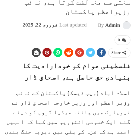
سختی سے مخالفت کرتا ہے، نائب
وزیراعظم پاکستان
Last updated
فروری 22, 2025
By
Admin
0
Share
فلسطینی عوام کو خودارادیت کا
بنیادی حق حاصل ہے، اسحاق ڈار
اسلام آباد (ویب ڈیسک) پاکستان کے نائب
وزیر اعظم اور وزیر خارجہ اسحاق ڈار نے
نیویارک میں چائنا میڈیا گروپ کو دیئے
گئے ایک خصوصی انٹرویو میں کہا کہ انہیں
امید ہے کہ غزہ کی پٹی میں دیرپا جنگ بندی