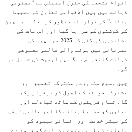
اقوام متحدہ کی جنرل اسمبلی سے "مصنوعی
ذہانت میں بین الاقوامی تعاون کو مضبوط
بنانے” کی قرارداد منظور کرنے کے لیے چین
کی کوششوں کو سراہا گیا اور اس بات کی
نشاندہی کی گئی کہ 2025 میں چین کی
میزبانی میں ہونے والی عالمی مصنوعی
ذہانت کانفرنس سنگ میل اہمیت کی حامل ہو
گی۔
چین وسیع مشاورت، مشترکہ تعمیر اور
مشترکہ فوائد کے اصول کو برقرار رکھے
گا، تمام فریقوں کے ساتھ تبادلے اور
تعاون کو مضبوط بنائے گا اور عالمی ترقی
کی بہتر خدمت اور انسانی بہبود کو
بڑھانے کے لیے مصنوعی ذہانت کو فروغ دے