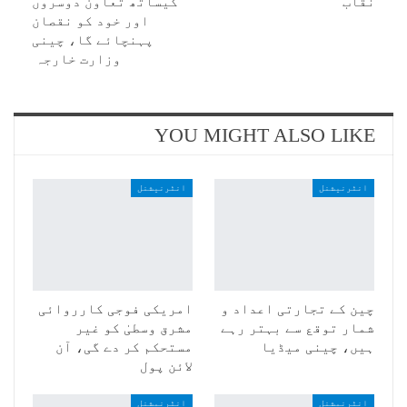
نقاب
کیساتھ تعاون دوسروں
اور خود کو نقصان
پہنچائے گا، چینی
وزارت خارجہ
YOU MIGHT ALSO LIKE
انٹرنیشنل
انٹرنیشنل
چین کے تجارتی اعداد و
امریکی فوجی کارروائی
شمار توقع سے بہتر رہے
مشرق وسطیٰ کو غیر
ہیں، چینی میڈیا
مستحکم کر دے گی، آن
لائن پول
انٹرنیشنل
انٹرنیشنل