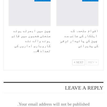
اقوام متحدہ کے
چین میں ابھرتے ہوئے
اہلکار کی جانب سے
صنعتی شعبوں میں قائم
چین کی پائیدار ترقی
ہونے والے نئے
کی پذیرائی
کاروباری اداروں کی
تعداد 4…
NEXT
PREV
LEAVE A REPLY
Your email address will not be published.