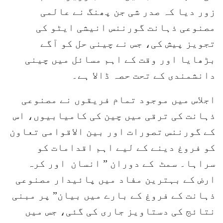
زور دیا کہ صدر شی جن پھنگ نے عالمی
مصنوعی ذہانت گورننس انیشی ایٹو کی
تجویز پیش کی، جس نے چینی حل کو آگے
بڑھایا اور وقت کے اہم مسائل میں چینی
دانشمندی کے تحت حصہ ڈالا ہے۔
اجلاس میں موجود تمام فریقوں نے مصنوعی
ذہانت کی ترقی میں چین کی کامیابیوں، اس
کے گورننس تصورات اور بین الاقوامی تعاون
کو فروغ دینے کے لیے اہم اقدامات کو
سراہا۔ سمٹ کے دوران ” انسان اور کرہ
ارض کے بہترین مفاد میں پائیدار مصنوعی
ذہانت کے فروغ کے بارے میں بیان” پر مبنی
نتائج کی دستاویز جاری کی گئی، جس میں