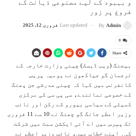
و بہبود کے لیے مصنوعی ذہانت کے
فروغ پر زور
Last updated
فروری 12, 2025
By
Admin
0
Share
بیجنگ (ویب ڈیسک) چینی وزارت خارجہ کے
ترجمان گو جیاکھون نے یومیہ پریس
کانفرنس میں کہا کہ چینی صدرشی جن پھنگ
کے خصوصی نمائندے، سی پی سی کی مرکزی
کمیٹی کے سیاسی بیورو کے رکن اور نائب
وزیر اعظم جانگ گو چھنگ نے 10 سے 11 فروری
تک پیرس میں اے آئی ایکشن سمٹ میں شرکت
کی۔ اپنے خطاب میں، نائب وزیر اعظم نے