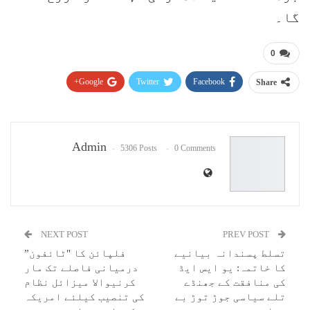
گا۔
0
Google+
Twitter
Facebook
Share
Pinterest
WhatsApp
ReddIt
Email
Admin
5306 Posts
0 Comments
NEXT POST
PREV POST
تسلط پسندانہ بیانیے
فلپائن کا "ٹائفون”
کا خاتمہ: یو ایس ایڈ
درمیانی فاصلے تک مار
کی منافقت کے جھنڈے
کرنیوالا میزائل نظام
تلے سیاسی جوڑ توڑ بے
کی تنصیب کیلئے امریکہ