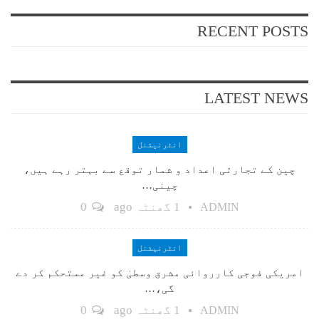
RECENT POSTS
LATEST NEWS
انٹرنیشنل
چین کے تجارتی اعداد و شمار توقع سے بہتر رہے ہیں،
چینی…
1 گھنٹہ ago
0
ADMIN
انٹرنیشنل
امریکی فوجی کارروائی مشرق وسطیٰ کو غیر مستحکم کر دے
گی،…
1 گھنٹہ ago
0
ADMIN