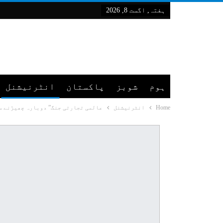
ہفتہ, اگست 8, 2026
ہوم
شوبز
پاکستان
انٹرنیشنل
Home
انٹرنیشنل
عالمی تجارتی جنگ” دوبارہ چھیڑنے س