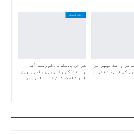
انٹرنیشنل
اعی وائٹ پیپر پر
شی جن پھنگ: دی گورننس آف
ی کی شدید تنقید،
چائنا”کی پانچویں جلدپر چین
اور تاجکستان کے دانشوروں…