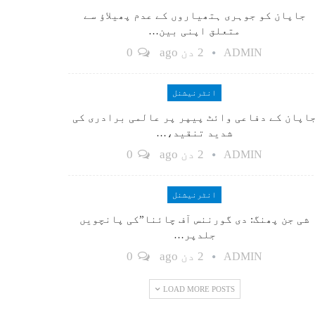
جاپان کو جوہری ہتھیاروں کے عدم پھیلاؤ سے
متعلق اپنی بین…
2 دن ago
0
ADMIN
انٹرنیشنل
اپان کے دفاعی وائٹ پیپر پر عالمی برادری کی
شدید تنقید،…
2 دن ago
0
ADMIN
انٹرنیشنل
شی جن پھنگ: دی گورننس آف چائنا”کی پانچویں
جلدپر…
2 دن ago
0
ADMIN
LOAD MORE POSTS