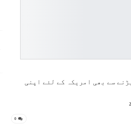
ج
ڑنے سے بھی امریکہ کے لئے اپنی
0