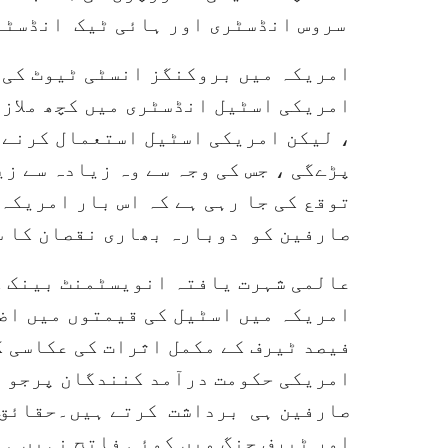
سروس انڈسٹری اور ہائی ٹیک انڈسٹری
امریکہ میں بروکنگز انسٹی ٹیوٹ کی ا
امریکی اسٹیل انڈسٹری میں کچھ ملازم
، لیکن امریکی اسٹیل استعمال کرنے 
پڑےگی ، جس کی وجہ سے وہ زیادہ سے ز
توقع کی جا رہی ہے کہ اس بار امریکہ
صارفین کو دوبارہ بھاری نقصان کا س
فیصد ٹیرف کے مکمل اثرات کی عکاسی ک
امریکی حکومت درآمد کنندگان پرجو ٹ
صارفین ہی برداشت کرتے ہیں۔حقائق ن
اور ٹیرف جنگ میں کوئی فاتح نہیں ہے