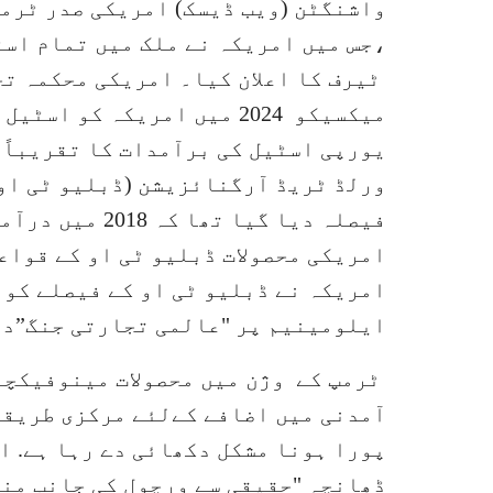
واشنگٹن (ویب ڈیسک) امریکی صدر ٹرمپ
ٹیرف کا اعلان کیا۔ امریکی محکمہ ت
میکسیکو 2024 میں امریکہ کو
ورلڈ ٹریڈ آرگنائزیشن (ڈبلیو ٹی او
فیصلہ دیا گیا 
امریکی محصولات ڈبلیو ٹی او کے قواعد
امریکہ نے ڈبلیو ٹی او کے فیصلے کو 
ایلومینیم پر "عالمی تجارتی جنگ”دو
ٹرمپ کے وژن میں محصولات مینوفیکچرن
آمدنی میں اضافے کےلئے مرکزی طریقہ
پورا ہونا مشکل دکھائی دے رہا ہے. ا
ڈھانچہ "حقیقی سے ورچول کی جانب منت