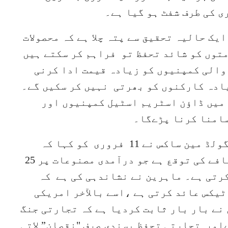
 کی طرف شفٹ ہو گیا ہے۔
یک حالیہ تحقیق سے پتہ چلا ہے کہ محصولات
توں کو شائد تحفظ تو فراہم کر سکتے ہیں
والی کمپنیوں کو زیادہ قیمت ادا کرنی
یادہ کارکنوں کو بھرتی نہیں کر سکیں گے۔
 میں ڈاؤن اسٹریم اسٹیل کمپنیوں اور
امنا کرنا پڑےگا۔
عالمی شہرت یافتہ انویسٹمنٹ بینک گولڈ مین ساکس نے 11 فروری کو کہا کہ
امریکہ میں اسٹیل کی قیمتوں میں اضافے کی توقع ہے جو درآمدی مصنوعات پر 25
رتی ہے۔ ماہرین نے نشاندہی کی ہے کہ
یکس عائد کرتی ہے ،اسے بالآخر امریکی
ے بار بار ثابت کردیا ہے کہ تجارتی جنگ
اور تجارتی تحفظ پسندی صرف "نقصان” لاتی