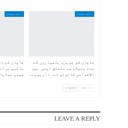
انٹرنیشنل
انٹرنیشنل
جاپان کو جوہری ہتھیاروں کے
جاپان کے دف
عدم پھیلاؤ سے متعلق اپنی بین
عالمی برادر
الاقوامی قانونی ذمہ داریوں…
چینی میڈیا
NEXT
PREV
LEAVE A REPLY