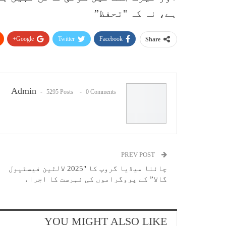
ہے، نہ کہ "تحفظ”
Google+
Twitter
Facebook
Share
Admin
5295 Posts
0 Comments
PREV POST
چائنا میڈیا گروپ کا "2025 لالٹین فیسٹیول
گالا” کے پروگراموں کی فہرست کا اجراء
YOU MIGHT ALSO LIKE