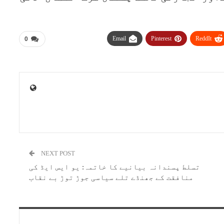
Email
Pinterest
ReddIt
0
NEXT POST
تسلط پسندانہ بیانیے کا خاتمہ: یو ایس ایڈ کی
منافقت کے جھنڈے تلے سیاسی جوڑ توڑ بے نقاب