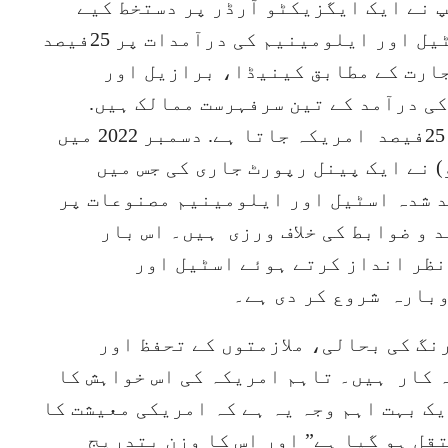
 نے ایک ایگزیکٹو آرڈر پر دستخط کیے
،جس میں امریکہ نے ملک میں تمام اسٹیل اور ایلومینیم کی درآمدات پر 25فیصد
جارت کے مطابق کینیڈا، برازیل اور
 اسٹیل کی درآمد کے تین سرفہرست ممالک ہیں.
یورپی اسٹیل کی برآمدات کا تقریباً 25فیصد امریکہ جاتا ہے. دسمبر 2022 میں
) نے ایک پینل رپورٹ جاری کی جس میں
تھا کہ 2018 میں درآمد شدہ اسٹیل اور ایلومینیم مصنوعات پر
 و ضوابط کی خلاف ورزی ہیں۔ اس بار
نظر انداز کرتے ہوئے اسٹیل اور
بارہ شروع کر دی ہے۔
گ کی بحالی، ملازمتوں کے تحفظ اور
 کار ہیں۔ تاہم امریکہ کی اس خواہش کا
یک بہت اہم وجہ یہ ہے کہ امریکی معیشت کا
قل ہو گیا ہے” اور اس کا وزن بتدریج