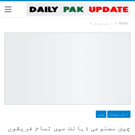
Home
انٹرنیشنل
انٹرنیشنل
چین
چین مصنوعی ذہانت میں تمام فریقوں