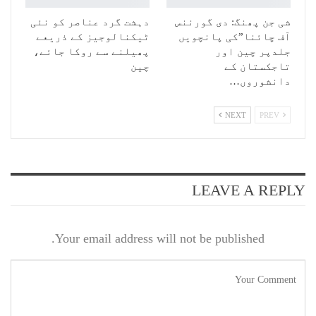
شی جن پھنگ: دی گورننس
دہشت گرد عناصر کو نئی
آف چائنا”کی پانچویں
ٹیکنالوجیز کے ذریعے
جلدپر چین اور
پھیلنے سے روکا جائے،
تاجکستان کے
چین
دانشوروں…
NEXT
PREV
LEAVE A REPLY
Your email address will not be published.