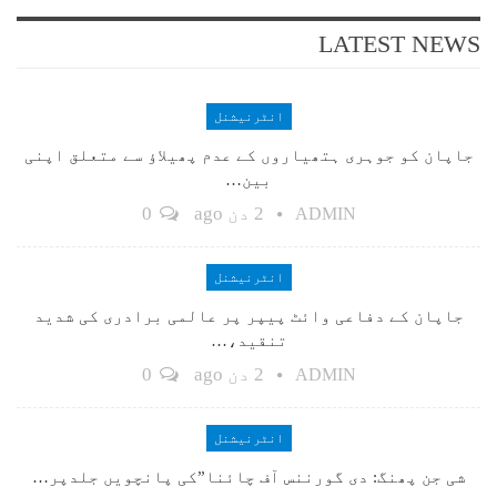
LATEST NEWS
انٹرنیشنل
جاپان کو جوہری ہتھیاروں کے عدم پھیلاؤ سے متعلق اپنی
بین…
2 دن ago
0
ADMIN
انٹرنیشنل
جاپان کے دفاعی وائٹ پیپر پر عالمی برادری کی شدید
تنقید،…
2 دن ago
0
ADMIN
انٹرنیشنل
شی جن پھنگ: دی گورننس آف چائنا”کی پانچویں جلدپر…