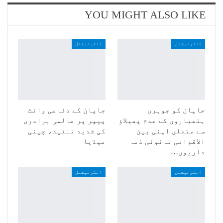
YOU MIGHT ALSO LIKE
انٹرنیشنل
انٹرنیشنل
جاپان کو جوہری
جاپان کے دفاعی وائٹ
ہتھیاروں کے عدم پھیلاؤ
پیپر پر عالمی برادری
سے متعلق اپنی بین
کی شدید تنقید، چینی
الاقوامی قانونی ذمہ
میڈیا
داریوں…
انٹرنیشنل
انٹرنیشنل