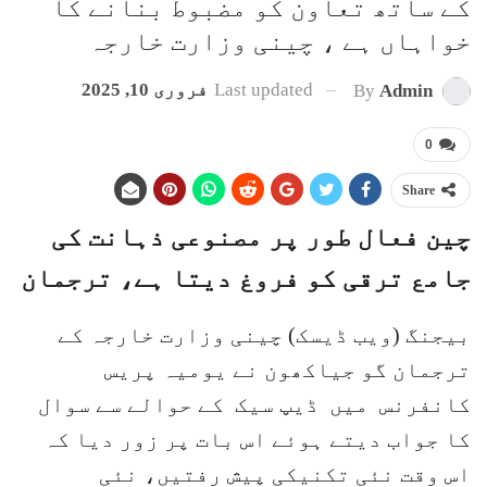
کے ساتھ تعاون کو مضبوط بنانے کا
خواہاں ہے ، چینی وزارت خارجہ
Last updated
فروری 10, 2025
By
Admin
0
Share
چین فعال طور پر مصنوعی ذہانت کی
جامع ترقی کو فروغ دیتا ہے، ترجمان
بیجنگ (ویب ڈیسک) چینی وزارت خارجہ کے
ترجمان گو جیاکھون نے یومیہ پریس
کانفرنس میں ڈیپ سیک کے حوالے سے سوال
کا جواب دیتے ہوئے اس بات پر زور دیا کہ
اس وقت نئی تکنیکی پیش رفتیں، نئی