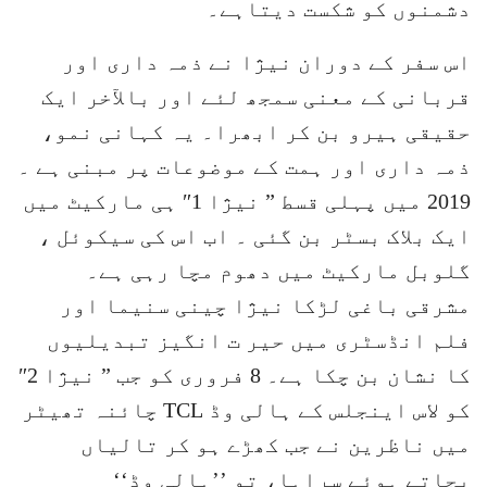
دشمنوں کو شکست دیتاہے۔
اس سفر کے دوران نیژا نے ذمہ داری اور
قربانی کے معنی سمجھ لئے اور بالآخر ایک
حقیقی ہیرو بن کر ابھرا۔ یہ کہانی نمو،
ذمہ داری اور ہمت کے موضوعات پر مبنی ہے ۔
2019 میں پہلی قسط ” نیژا 1″ ہی مارکیٹ میں
ایک بلاک بسٹر بن گئی ۔ اب اس کی سیکوئل ،
گلوبل مارکیٹ میں دھوم مچا رہی ہے۔
مشرقی باغی لڑکا نیژا چینی سنیما اور
فلم انڈسٹری میں حیر ت انگیز تبدیلیوں
کا نشان بن چکا ہے۔ 8 فروری کو جب ” نیژا 2″
کو لاس اینجلس کے ہالی وڈ TCL چائنہ تھیٹر
میں ناظرین نے جب کھڑے ہو کر تالیاں
بجاتے ہوئے سراہا، تو ’’ہالی وڈ‘‘