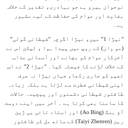
نوجوان ہیرو ہے جو بہادری، تقدیر کے خلاف
بغاوت اور عوام کی حفاظت کے لیے مشہور
ہے۔
"نیژا 1” میں، نیژا اگرچہ "شیطانی گولی”
(مو وان) کے روپ میں پیدا ہوا ، لیکن اس نے
آخرکار عوام کو بچانے اور آسمانی عذاب
کے خلاف لڑنے کا فیصلہ کیا۔ "نیژا 2” نے اس
تھیم کو جاری رکھا، جہاں نیژا نہ صرف
اپنی شیطانی فطرت سے لڑتا ہے بلکہ زیادہ
طاقتور شیطانی دشمنوں اور پیچیدہ حالات
کا سامنا بھی کرتا ہے ۔ آخر میں اپنے دوست
آؤ بنگ (Ao Bing) اور استاد تائی یی ژین
رین (Taiyi Zhenren) کے ساتھ مل کر طاقتور