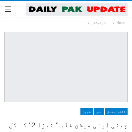
Home
انٹرنیشنل
انٹرنیشنل
چین
شوبز
چینی اینی میشن فلم ” نیژا 2″ کا کل