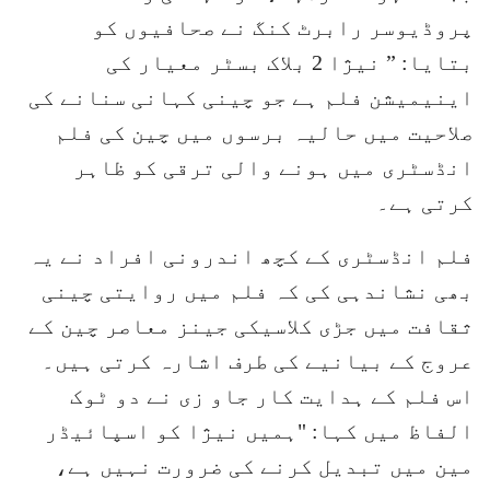
پروڈیوسر رابرٹ کنگ نے صحافیوں کو
بتایا: ” نیژا 2 بلاک بسٹر معیار کی
اینیمیشن فلم ہے جو چینی کہانی سنانے کی
صلاحیت میں حالیہ برسوں میں چین کی فلم
انڈسٹری میں ہونے والی ترقی کو ظاہر
کرتی ہے۔
فلم انڈسٹری کے کچھ اندرونی افراد نے یہ
بھی نشاندہی کی کہ فلم میں روایتی چینی
ثقافت میں جڑی کلاسیکی جینز معاصر چین کے
عروج کے بیانیے کی طرف اشارہ کرتی ہیں۔
اس فلم کے ہدایت کار جاو زی نے دو ٹوک
الفاظ میں کہا: "ہمیں نیژا کو اسپائیڈر
مین میں تبدیل کرنے کی ضرورت نہیں ہے،