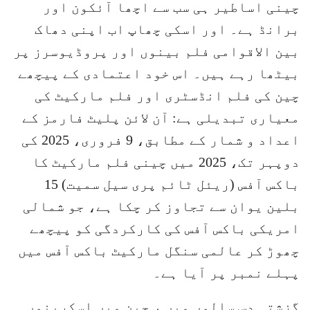
چینی اساطیر ہی سب سے اچھا آئکون اور
برانڈ ہے۔ اور اسکی چھاپ اب اپنی دھاک
بین الاقوامی فلم بینوں اور پروڈیوسرز پر
بیٹھا رہے ہیں۔ اس خود اعتمادی کے پیچھے
چین کی فلم انڈسٹری اور فلم مارکیٹ کی
معیاری تبدیلی ہے: آن لائن پلیٹ فارمز کے
اعداد و شمار کے مطابق، 9 فروری، 2025 کی
دوپہر تک، 2025 میں چینی فلم مارکیٹ کا
باکس آفس (ریئل ٹائم پری سیل سمیت) 15
بلین یوان سے تجاوز کر چکا ہے، جو شمالی
امریکی باکس آفس کی کارکردگی کو پیچھے
چھوڑ کر عالمی سنگل مارکیٹ باکس آفس میں
پہلے نمبر پر آیا ہے۔
گزشتہ دس سالوں میں ، چین میں اسکرینوں