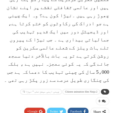
ہیں اور عالمی ثقافتی نقشے پر اپنے نشان
چھوڑ رہی ہیں ۔نیژا کون ہے؟ وہ ایک چینی
ہے جو ادراک کی رکاوٹوں کو ختم کرتا ہے،
اور ڈیجیٹل دور میں ایک قدیم تہذیب کی
جمالیاتی بیداری ہے ۔ جب نیژا کے پیروں
تلے ہاٹ ویلز کے شعلے عالمی سکرین کو
روشن کرتی ہے تو یہ بات بالآخر دنیا سمجھ
جائے گی کہ یہ کوئی معجزہ نہیں ہے ، بلکہ
5،000 سال کی چینی تہذیب کا دھماکہ ہے جس
کی چنگاری طویل عرصے سے زور پکڑ رہی تھی ۔
Chinese animation film Ninja 2
چینی اینی میشن فلم " نیژا 2"
0
Google+
Twitter
Facebook
Share