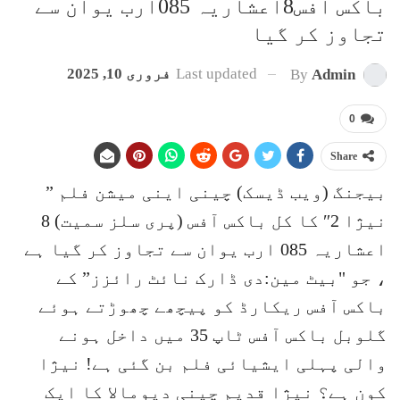
باکس آفس8اعشاریہ 085ارب یوان سے
تجاوز کر گیا
Last updated
فروری 10, 2025
By
Admin
0
Share
بیجنگ (ویب ڈیسک) چینی اینی میشن فلم ”
نیژا 2″ کا کل باکس آفس (پری سلز سمیت) 8
اعشاریہ 085 ارب یوان سے تجاوز کر گیا ہے
، جو "بیٹ مین:دی ڈارک نائٹ رائزز” کے
باکس آفس ریکارڈ کو پیچھے چھوڑتے ہوئے
گلوبل باکس آفس ٹاپ 35 میں داخل ہونے
والی پہلی ایشیائی فلم بن گئی ہے! نیژا
کون ہے؟ نیژا قدیم چینی دیومالا کا ایک