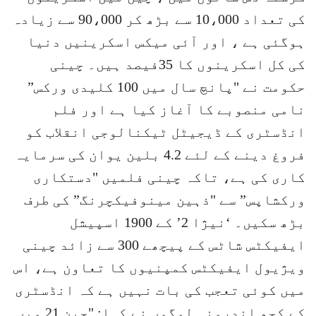
کی تعداد 10،000 سے بڑھ کر 90،000 سے زیادہ
ہوگئی ہے ، اور آئی میکس اسکرینیں دنیا
کی کل اسکرینوں کا 35فیصد ہیں۔ چینی
حکومت نے "پانچ سال میں 100 کلیدی ورکس”
نامی منصوبے کا آغاز کیا ہے اور فلم
انڈسٹری کے ڈیجیٹل ٹیکنالوجی انقلاب کو
فروغ دینے کے لئے 4.2 بلین یوان کی سرمایہ
کاری کی ہے، تاکہ چینی فلمیں "دستکاری
ورکشاپس” سے "ذہین مینوفیکچرنگ” کی طرف
بڑھ سکیں۔ ‘نیژا 2’ کے 1900 اسپیشل
ایفیکٹس شاٹس کے پیچھے 300 سے زائد چینی
ویژیول ایفیکٹس کمپنیوں کا تعاون ہے، اس
میں کوئی تعجب کی بات نہیں ہے کہ انڈسٹری
کے کچھ اندرونی لوگوں نے کہا: "چین 21 ویں