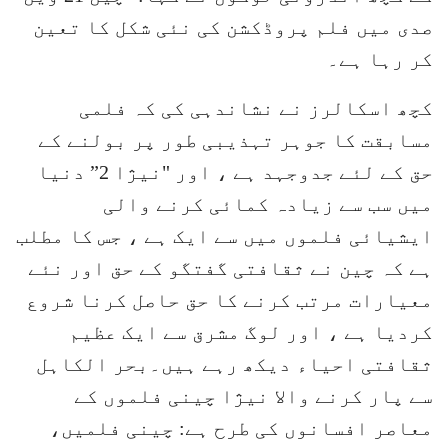
صدی میں فلم پروڈکشن کی نئی شکل کا تعین
کر رہا ہے۔
کچھ اسکالرز نے نشاندہی کی کہ فلمی
مسابقت کا جوہر تہذیبی طور پر بولنے کے
حق کے لئے جدوجہد ہے ، اور "نیژا 2” دنیا
میں سب سے زیادہ کمائی کرنے والی
ایشیائی فلموں میں سے ایک ہے ، جس کا مطلب
ہے کہ چین نے ثقافتی گفتگو کے حق اور نئے
معیارات مرتب کرنے کا حق حاصل کرنا شروع
کردیا ہے ، اور لوگ مشرق سے ایک عظیم
ثقافتی احیاء دیکھ رہے ہیں۔بحر الکاہل
سے پار کرنے والا نیژا چینی فلموں کے
معاصر افسانوں کی طرح ہے: چینی فلمیں،