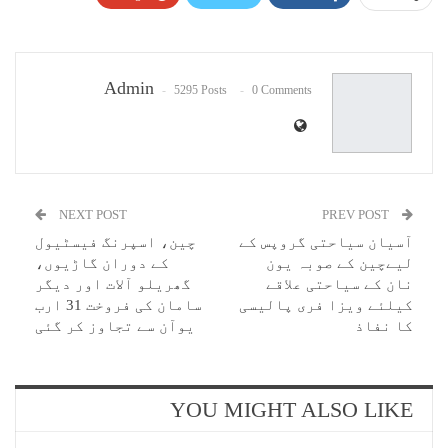
Pinterest
WhatsApp
ReddIt
Email
Admin
5295 Posts
0 Comments
NEXT POST
PREV POST
آسیان سیاحتی گروپس کے
چین، اسپرنگ فیسٹیول
لیےچین کے صوبہ یون
کے دوران گاڑیوں،
نان کے سیاحتی علاقے
گھریلو آلات اور دیگر
کیلئے ویزا فری پالیسی
سامان کی فروخت 31 ارب
کا نفاذ
یوآن سے تجاوز کر گئی
YOU MIGHT ALSO LIKE