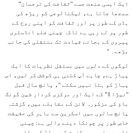
ایک ایسی صنعت جسے "ثقافت کی ترجمان”
سمجھا جاتا ہے، ٹیکنالوجی کو ریڑھ کی
ہڈی کے طور پر اور ثقافت کو اپنی روح کے
طور پر لے رہی ہے تاکہ چینی فلم انڈسٹری
پیروی کے بجائے قیادت تک منتقلی کی جانب
بڑھے۔ "
لوگوں کے دلوں میں مستقل نظریات کا ایک
پہاڑ ہے، چاہے آپ کتنی ہی کوشش کر لیں، اس
پہاڑ کو ہٹا نہیں سکتے "، پانچ سال قبل
"نیژا 1” کے ایک اور مرکزی کردار شین گونگ
باؤ کی مزکورہ لائن کے مقابلے میں، گزشتہ
پانچ سالوں میں اسکرین سے باہر کی حقیقت
خاص طور پر چونکا دینے والی ہے: چینی
فلمیں مغربی مرکزیت کے پہاڑ کو ہٹا رہی