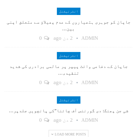
انٹرنیشنل
جاپان کو جوہری ہتھیاروں کے عدم پھیلاؤ سے متعلق اپنی
بین…
2 دن ago
0
ADMIN
انٹرنیشنل
جاپان کے دفاعی وائٹ پیپر پر عالمی برادری کی شدید
تنقید،…
2 دن ago
0
ADMIN
انٹرنیشنل
شی جن پھنگ: دی گورننس آف چائنا”کی پانچویں جلدپر…
2 دن ago
0
ADMIN
LOAD MORE POSTS