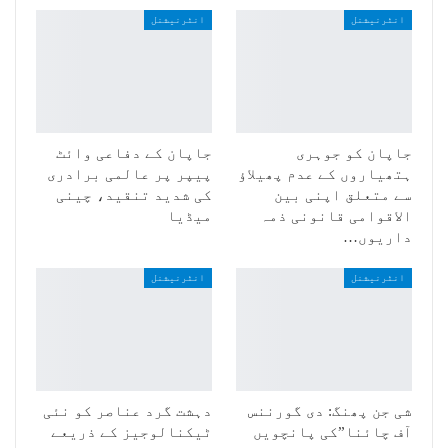
انٹرنیشنل
انٹرنیشنل
جاپان کو جوہری
جاپان کے دفاعی وائٹ
ہتھیاروں کے عدم پھیلاؤ
پیپر پر عالمی برادری
سے متعلق اپنی بین
کی شدید تنقید، چینی
الاقوامی قانونی ذمہ
میڈیا
داریوں…
انٹرنیشنل
انٹرنیشنل
شی جن پھنگ: دی گورننس
دہشت گرد عناصر کو نئی
آف چائنا”کی پانچویں
ٹیکنالوجیز کے ذریعے