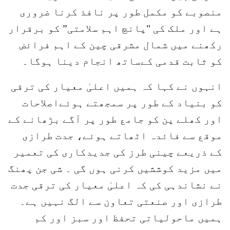
منصوبے کو مکمل طور پر نافذ کرنا ضروری
ہے اور ملک کی "پانچ اہم سلامتی” کو برقرار
رکھنے میں شمال مشرقی چین کے اہم فرائض
کو ثابت قدمی کےساتھ انجام دینا ہوگا۔
انہوں نے کہا کہ ہمیں اعلیٰ معیار کی ترقی
کو بنیاد کے طور پر سمجھتے ہوئےاصلاحات
اور کھلے پن کو جامع طور پر آگے بڑھانے کے
موقع سے فائدہ اٹھاتے ہوئے، جدت طرازی
کے ذریعے چینی طرز کی جدیدکاری کی تعمیر
میں مزید کوششیں کرنی ہوں گی ۔ شی جن پھنگ
نے نشاندہی کی کہ اعلیٰ معیار کی ترقی جدت
طرازی اور صنعتی تعاون سے الگ نہیں ہے۔
ہمیں ماحولیاتی تحفظ اور سبز اور کم