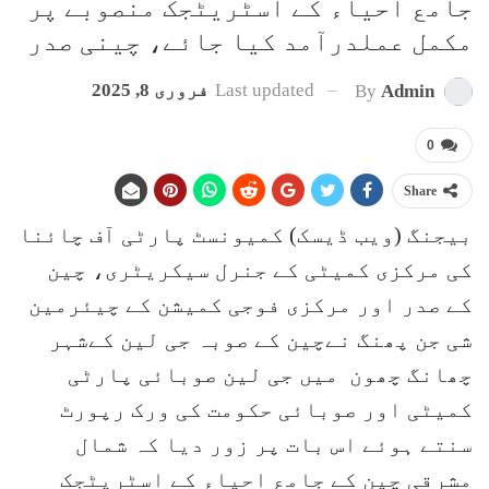
جامع احیاء کے اسٹریٹجک منصوبے پر
مکمل عملدرآمد کیا جائے، چینی صدر
Last updated
فروری 8, 2025
By
Admin
0
Share
بیجنگ (ویب ڈیسک) کمیونسٹ پارٹی آف چائنا
کی مرکزی کمیٹی کے جنرل سیکریٹری، چین
کے صدر اور مرکزی فوجی کمیشن کے چیئرمین
شی جن پھنگ نےچین کے صوبہ جی لین کےشہر
چھانگ چھون میں جی لین صوبائی پارٹی
کمیٹی اور صوبائی حکومت کی ورک رپورٹ
سنتے ہوئے اس بات پر زور دیا کہ شمال
مشرقی چین کے جامع احیاء کے اسٹریٹجک