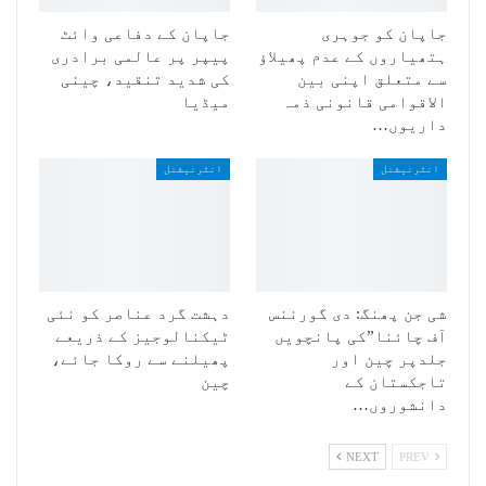
جاپان کو جوہری
جاپان کے دفاعی وائٹ
ہتھیاروں کے عدم پھیلاؤ
پیپر پر عالمی برادری
سے متعلق اپنی بین
کی شدید تنقید، چینی
الاقوامی قانونی ذمہ
میڈیا
داریوں…
انٹرنیشنل
انٹرنیشنل
شی جن پھنگ: دی گورننس
دہشت گرد عناصر کو نئی
آف چائنا”کی پانچویں
ٹیکنالوجیز کے ذریعے
جلدپر چین اور
پھیلنے سے روکا جائے،
تاجکستان کے
چین
دانشوروں…
NEXT
PREV