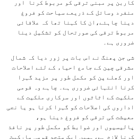
کاربن پر مبنی ترقی کو مربوط کرنا اور
منفرد وسائل کے ذریعے سیاحت کو فروغ
دینا چاہئے،ان کا کہنا تھا کہ علاقائی
مربوط ترقی کی صورتحال کو تشکیل دینا
ضروری ہے۔
شی جن پھنگ نے اس بات پر زور دیا کہ شمال
مشرقی چین کے جامع احیاء کے لئے اصلاحات
اور کھلے پن کو مکمل طور پر مزید گہرا
کرنا انتہائی ضروری ہے۔ چاہے وہ قومی
ملکیت کے اثاثوں اور سرکاری ملکیت کے
اداروں کی اصلاحات کو گہرا کرنا ہو یا نجی
معیشت کی ترقی کو فروغ دینا ہو،
پالیسیوں اور ضوابط کو مکمل طور پر نافذ
کرنا لازم ہے،ہمیں ایک متحد قومی مارکیٹ