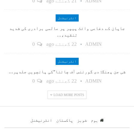
21 گھنٹے ago
0
ADMIN
انٹرنیشنل
جاپان کے دفاعی وائٹ پیپر پر عالمی برادری کی شدید
تنقید،…
22 گھنٹے ago
0
ADMIN
انٹرنیشنل
شی جن پھنگ: دی گورننس آف چائنا”کی پانچویں جلدپر…
22 گھنٹے ago
0
ADMIN
LOAD MORE POSTS
ہوم
شوبز
پاکستان
انٹرنیشنل