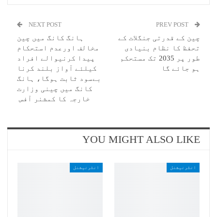
NEXT POST
PREV POST
چین کے قدرتی جنگلات کے
ہانگ کانگ میں چین
تحفظ کا نظام بنیادی
مخالف اورعدم استحکام
طور پر 2035 تک مستحکم
پیدا کرنیوالے افراد
ہو جائے گا
کیلئے آواز بلند کرنا
بےسود ثابت ہوگا، ہانگ
کانگ میں چینی وزارت
خارجہ کا کمشنر آفس
YOU MIGHT ALSO LIKE
انٹرنیشنل
انٹرنیشنل