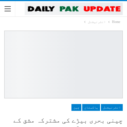
Home
انٹرنیشنل
انٹرنیشنل
پاکستان
چین
چینی بحری بیڑے کی مشترکہ مشق کے