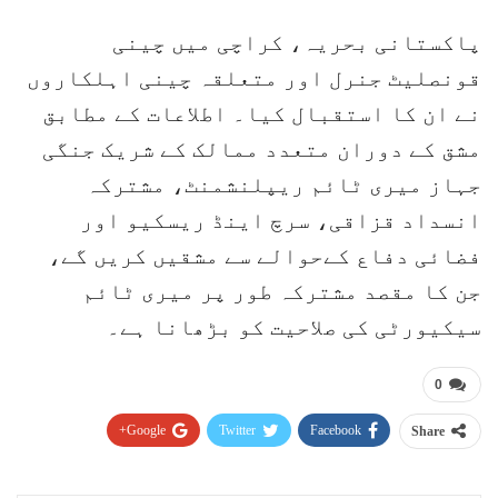
پاکستانی بحریہ، کراچی میں چینی
قونصلیٹ جنرل اور متعلقہ چینی اہلکاروں
نے ان کا استقبال کیا۔ اطلاعات کے مطابق
مشق کے دوران متعدد ممالک کے شریک جنگی
جہاز میری ٹائم ریپلنشمنٹ، مشترکہ
انسداد قزاقی، سرچ اینڈ ریسکیو اور
فضائی دفاع کےحوالے سے مشقیں کریں گے،
جن کا مقصد مشترکہ طور پر میری ٹائم
سیکیورٹی کی صلاحیت کو بڑھانا ہے۔
0
Google+
Twitter
Facebook
Share
Pinterest
WhatsApp
ReddIt