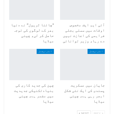
آئی ایم ایف مخصوص
"چائنا ٹریول” نے دنیا
اوقات میں سستی بجلی
بھر کے لوگوں کی توجہ
فراہمی کی اجازت نہیں
حاصل کر لی، چینی
دے رہا، وزیر توانائی
میڈیا
انٹرنیشنل
انٹرنیشنل
جاپان میں عسکریت
چین کی جدید کاری کی
پسندی کی ایک نئی شکل
بنیادتکنیکی جدیدیت
ابھر رہی ہے، چینی
میں مضمر ہے، چینی
میڈیا
میڈیا
NEXT
PREV