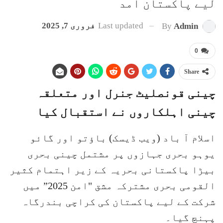
لیے پاکستان آمد
Last updated
فروری 7, 2025
By
Admin
0
Share
چینی قونصلیٹ جنرل اور متعلقہ
چینی اہلکاروں نے استقبال کیا
اسلام آ باد (ویب ڈیسک) باؤتو اور گائو
یوہو بحری جہازوں پر مشتمل چینی بحری
بیڑا پاکستانی بحریہ کے زیر اہتمام کثیر
القومی بحری مشترکہ مشق "امن 2025” میں
شرکت کے لیے پاکستان کی کراچی بندرگاہ
پہنچ گیا۔