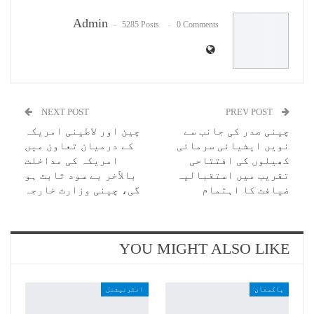
Email
Admin
5285 Posts
0 Comments
NEXT POST
PREV POST
چینی صدر کی جانب سے
چین اور لاطینی امریکہ
نویں ایشیائی سرمائی
کے درمیان تعاون میں
کھیلوں کی افتتاحی
امریکہ کی مداخلت
تقریب میں استقبالیہ
بالآخر بے سود ثابت ہو
ضیافت کا اہتمام
گی، چینی وزارت خارجہ
YOU MIGHT ALSO LIKE
پاکستان
انٹرنیشنل