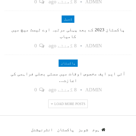
8 گھنٹے ago
0
ADMIN
کھیل
پاکستان 2023 کے بعد پہلی مرتبہ اوے ٹیسٹ میچ میں
کامیاب
8 گھنٹے ago
0
ADMIN
پاکستان
آئی ایم ایف مخصوص اوقات میں سستی بجلی فراہمی کی
اجازت…
8 گھنٹے ago
0
ADMIN
LOAD MORE POSTS
ہوم
شوبز
پاکستان
انٹرنیشنل