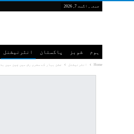
جمعہ, اگست 7, 2026
ہوم
شوبز
پاکستان
انٹرنیشنل
Home
انٹرنیشنل
جشن بہار کے سفری رش میں چین میں بذریعہ ریل310 مل