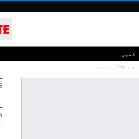
کھیل
ین ٹرپس ہوئے
S
S