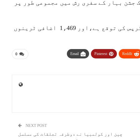
 ٹرپس ہوئے۔ 6 فروری تک جشن بہار کے سفری رش میں مجموعی طور پر
7 فروری کو قومی ریلوے سے14.1 ملین ٹرپس کی توقع ہے،اور 1،469 اضافی ٹرینوں
Email
Pinterest
ReddIt
0
NEXT POST
چین اور کولمبیا نے دوطرفہ تعلقات کی مسلسل