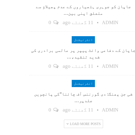
جاپان کو جوہری ہتھیاروں کے عدم پھیلاؤ سے
متعلق اپنی بین…
11 گھنٹے ago
0
ADMIN
انٹرنیشنل
اپان کے دفاعی وائٹ پیپر پر عالمی برادری کی
شدید تنقید،…
11 گھنٹے ago
0
ADMIN
انٹرنیشنل
شی جن پھنگ: دی گورننس آف چائنا”کی پانچویں
جلدپر…
11 گھنٹے ago
0
ADMIN
LOAD MORE POSTS