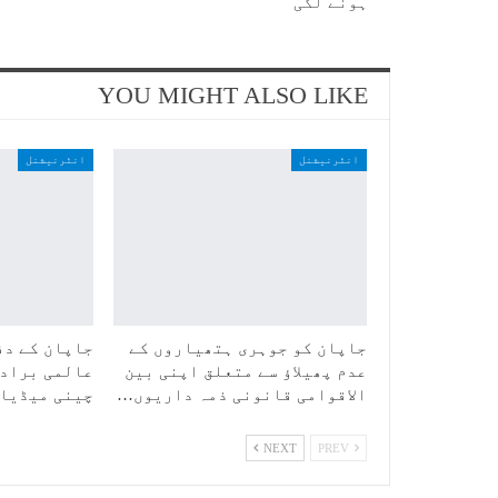
ہونے لگی
YOU MIGHT ALSO LIKE
انٹرنیشنل
انٹرنیشنل
جاپان کو جوہری ہتھیاروں کے
جاپان کے دف
عدم پھیلاؤ سے متعلق اپنی بین
عالمی برادر
الاقوامی قانونی ذمہ داریوں…
چینی میڈیا
NEXT
PREV