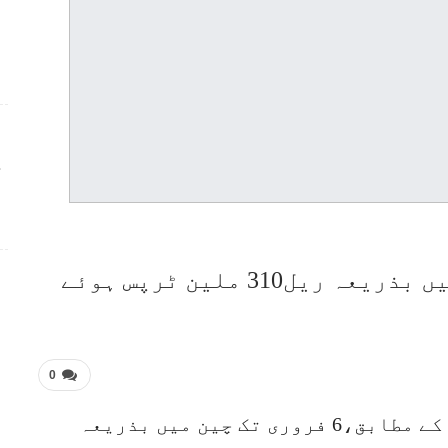
ج
ل310 ملین ٹرپس ہوئے
0
بیجنگ (ویب ڈیسک) چائنا ریلوے گروپ کے مطابق،6 فروری تک چین میں بذریعہ