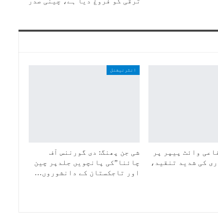
ترقی کو فروغ دیا ہے، چینی صدر
انٹرنیشنل
اعی وائٹ پیپر پر
شی جن پھنگ: دی گورننس آف
ی کی شدید تنقید،
چائنا”کی پانچویں جلدپر چین
اور تاجکستان کے دانشوروں…