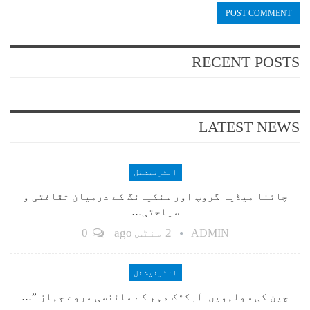
RECENT POSTS
LATEST NEWS
انٹرنیشنل
چائنا میڈیا گروپ اور سنکیانگ کے درمیان ثقافتی و
سیاحتی…
2 منٹس ago
0
ADMIN
انٹرنیشنل
چین کی سولہویں آرکٹک مہم کے سائنسی سروے جہاز ”…