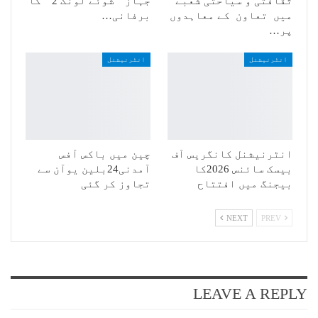
ثقافتی و سیاحتی شعبے
جہاز ” شوئے لونگ 2 ” کا
میں تعاون کے معاہدوں
برفانی…
پر…
انٹرنیشنل
انٹرنیشنل
انٹرنیشنل کانگریس آف
چین میں باکس آفس
بیسک سائنس 2026کا
آمدنی24بلین یوآن سے
بیجنگ میں افتتاح
تجاوز کر گئی
NEXT
PREV
LEAVE A REPLY