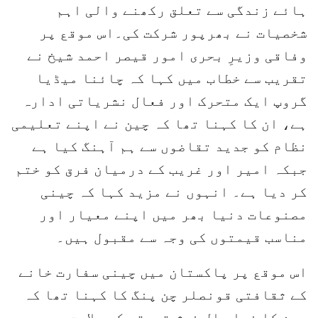
ہائے زندگی سے تعلق رکھنے والی اہم
شخصیات نے بھرپور شرکت کی۔اس موقع پر
وفاقی وزیرِ بحری امور قیصر احمد شیخ نے
تقریب سے خطاب میں کہا کہ چائنا میڈیا
گروپ ایک متحرک اور فعال نشریاتی ادارہ
ہے، ان کا کہنا تھا کہ چین نے اپنے تعلیمی
نظام کو جدید تقاضوں سے ہم آہنگ کیا ہے
جبکہ امیر اور غریب کے درمیان فرق کو ختم
کر دیا ہے۔ انہوں نے مزید کہا کہ چینی
مصنوعات دنیا بھر میں اپنے معیار اور
مناسب قیمتوں کی وجہ سے مقبول ہیں۔
اس موقع پر پاکستان میں چینی سفارت خانے
کے ثقافتی قونصلر چن پنگ کا کہنا تھا کہ
چین کا نیا سال خوش قسمتی کی علامت ہے،