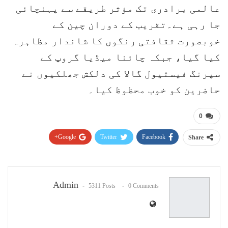
عالمی برادری تک مؤثر طریقے سے پہنچائی
جا رہی ہے۔تقریب کے دوران چین کے
خوبصورت ثقافتی رنگوں کا شاندار مظاہرہ
کیا گیا، جبکہ چائنا میڈیا گروپ کے
سپرنگ فیسٹیول گالا کی دلکش جھلکیوں نے
حاضرین کو خوب محظوظ کیا۔
0
Google+
Twitter
Facebook
Share
Pinterest
WhatsApp
ReddIt
Email
Admin
5311 Posts
0 Comments