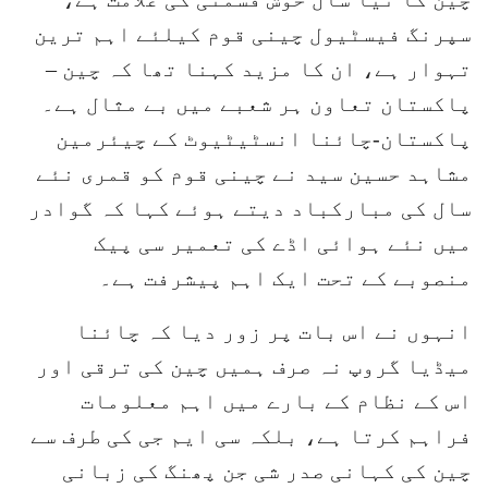
سپرنگ فیسٹیول چینی قوم کیلئے اہم ترین
تہوار ہے، ان کا مزید کہنا تھا کہ چین –
پاکستان تعاون ہر شعبے میں بے مثال ہے۔
پاکستان-چائنا انسٹیٹیوٹ کے چیئرمین
مشاہد حسین سید نے چینی قوم کو قمری نئے
سال کی مبارکباد دیتے ہوئے کہا کہ گوادر
میں نئے ہوائی اڈے کی تعمیر سی پیک
منصوبے کے تحت ایک اہم پیشرفت ہے۔
انہوں نے اس بات پر زور دیا کہ چائنا
میڈیا گروپ نہ صرف ہمیں چین کی ترقی اور
اس کے نظام کے بارے میں اہم معلومات
فراہم کرتا ہے، بلکہ سی ایم جی کی طرف سے
چین کی کہانی صدر شی جن پھنگ کی زبانی