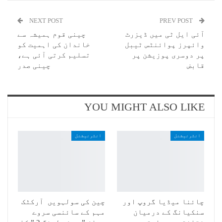
NEXT POST
PREV POST
آئی ایل ٹی میں ڈیزرٹ
چینی قوم ہمیشہ سے
وائپرز پوائنٹس ٹیبل
خاندان کی اہمیت کو
پر دوسری پوزیشن پر
تسلیم کرتی آئی ہے،
قابض
چینی صدر
YOU MIGHT ALSO LIKE
انٹرنیشنل
انٹرنیشنل
چائنا میڈیا گروپ اور
چین کی سولہویں آرکٹک
سنکیانگ کے درمیان
مہم کے سائنسی سروے