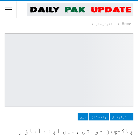
Home
انٹرنیشنل
انٹرنیشنل
پاکستان
چین
پاک-چین دوستی ہمیں اپنے آباؤ و