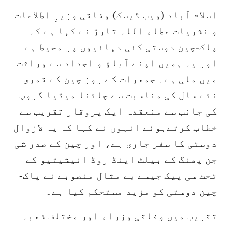
اسلام آباد (ویب ڈیسک) وفاقی وزیرِ اطلاعات
و نشریات عطاء اللہ تارڑ نے کہا ہے کہ
پاک-چین دوستی کئی دہائیوں پر محیط ہے
اور یہ ہمیں اپنے آباؤ و اجداد سے وراثت
میں ملی ہے۔ جمعرات کے روز چین کے قمری
نئے سال کی مناسبت سے چائنا میڈیا گروپ
کی جانب سے منعقدہ ایک پروقار تقریب سے
خطاب کرتےہوئے انہوں نے کہا کہ یہ لازوال
دوستی کا سفر جاری ہے، اور چین کے صدر شی
جن پھنگ کے بیلٹ اینڈ روڈ انیشیٹیو کے
تحت سی پیک جیسے بے مثال منصوبے نے پاک-
چین دوستی کو مزید مستحکم کیا ہے۔
تقریب میں وفاقی وزراء اور مختلف شعبہ