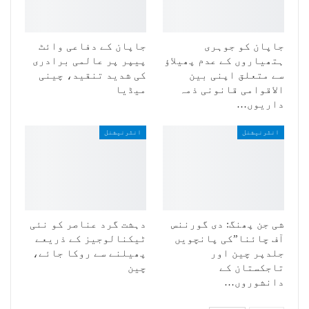
جاپان کو جوہری
جاپان کے دفاعی وائٹ
ہتھیاروں کے عدم پھیلاؤ
پیپر پر عالمی برادری
سے متعلق اپنی بین
کی شدید تنقید، چینی
الاقوامی قانونی ذمہ
میڈیا
داریوں…
انٹرنیشنل
انٹرنیشنل
شی جن پھنگ: دی گورننس
دہشت گرد عناصر کو نئی
آف چائنا”کی پانچویں
ٹیکنالوجیز کے ذریعے
جلدپر چین اور
پھیلنے سے روکا جائے،
تاجکستان کے
چین
دانشوروں…