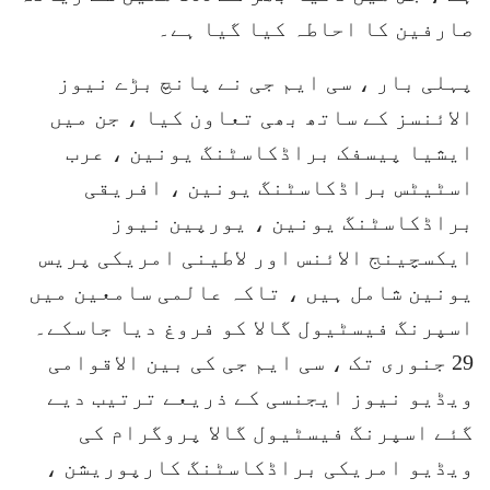
صارفین کا احاطہ کیا گیا ہے۔
پہلی بار ، سی ایم جی نے پانچ بڑے نیوز
الائنسز کے ساتھ بھی تعاون کیا ، جن میں
ایشیا پیسفک براڈکاسٹنگ یونین ، عرب
اسٹیٹس براڈکاسٹنگ یونین ، افریقی
براڈکاسٹنگ یونین ، یورپین نیوز
ایکسچینج الائنس اور لاطینی امریکی پریس
یونین شامل ہیں ، تاکہ عالمی سامعین میں
اسپرنگ فیسٹیول گالا کو فروغ دیا جاسکے۔
29 جنوری تک ، سی ایم جی کی بین الاقوامی
ویڈیو نیوز ایجنسی کے ذریعے ترتیب دیے
گئے اسپرنگ فیسٹیول گالا پروگرام کی
ویڈیو امریکی براڈکاسٹنگ کارپوریشن ،