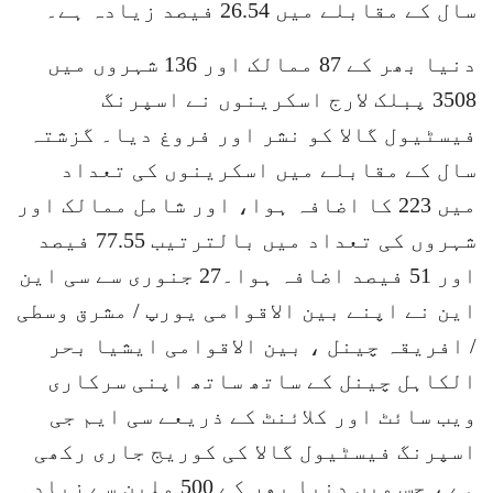
سال کے مقابلے میں 26.54 فیصد زیادہ ہے۔
دنیا بھر کے 87 ممالک اور 136 شہروں میں
3508 پبلک لارج اسکرینوں نے اسپرنگ
فیسٹیول گالا کو نشر اور فروغ دیا۔ گزشتہ
سال کے مقابلے میں اسکرینوں کی تعداد
میں 223 کا اضافہ ہوا، اور شامل ممالک اور
شہروں کی تعداد میں بالترتیب 77.55 فیصد
اور 51 فیصد اضافہ ہوا۔27 جنوری سے سی این
این نے اپنے بین الاقوامی یورپ / مشرق وسطی
/ افریقہ چینل ، بین الاقوامی ایشیا بحر
الکاہل چینل کے ساتھ ساتھ اپنی سرکاری
ویب سائٹ اور کلائنٹ کے ذریعے سی ایم جی
اسپرنگ فیسٹیول گالا کی کوریج جاری رکھی
ہے ، جس میں دنیا بھر کے 500 ملین سے زیادہ