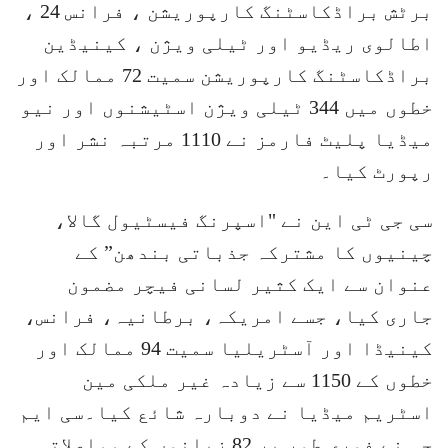
برٹش براڈکاسٹنگ کارپوریشن ، فرانس 24 ،
اطالوی ریڈیو اور ٹیلی ویژن ، کینیڈین
براڈکاسٹنگ کارپوریشن سمیت 72 ممالک اور
خطوں میں 344 ٹیلی ویژن اسٹیشنوں اور نیو
میڈیا پلیٹ فارمز نے 1110 مرتبہ نشر اور
رپورٹ کیا۔
سی جی ٹی این نے "اسپرنگ فیسٹیول گالا،
چینیوں کا مشترکہ جذباتی بندھن” کے
عنوان سے ایک کثیر لسانی فیچر مضمون
جاری کیا، جسے امریکہ، برطانیہ، فرانس،
کینیڈا اور آسٹریلیا سمیت 94 ممالک اور
خطوں کے 1150 سے زیادہ غیر ملکی مین
اسٹریم میڈیا نے دوبارہ شائع کیا۔سی ایم
جی نے فوری طور پر 82 زبانوں کے مواصلاتی