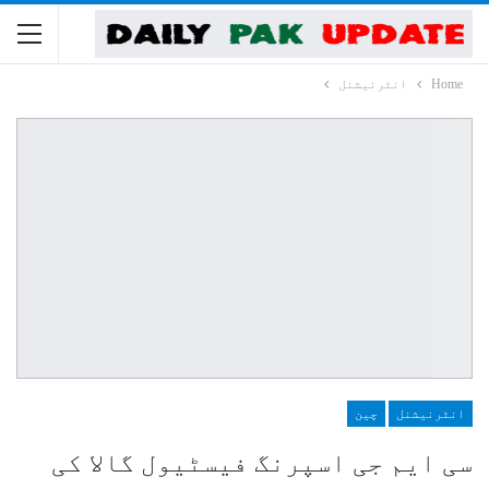
Home
انٹرنیشنل
انٹرنیشنل
چین
سی ایم جی اسپرنگ فیسٹیول گالا کی