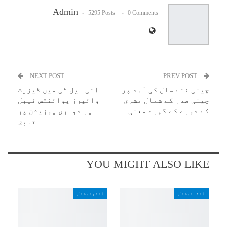
Admin
5295 Posts
0 Comments
NEXT POST
PREV POST
چینی نئے سال کی آمد پر
آئی ایل ٹی میں ڈیزرٹ
چینی صدر کے شمال مشرق
وائپرز پوائنٹس ٹیبل
کے دورے کے گہرے معنیٰ
پر دوسری پوزیشن پر
قابض
YOU MIGHT ALSO LIKE
انٹرنیشنل
انٹرنیشنل