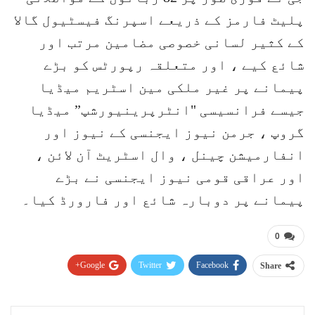
پلیٹ فارمز کے ذریعے اسپرنگ فیسٹیول گالا
کے کثیر لسانی خصوصی مضامین مرتب اور
شائع کیے ، اور متعلقہ رپورٹس کو بڑے
پیمانے پر غیر ملکی مین اسٹریم میڈیا
جیسے فرانسیسی "انٹرپرینیورشپ” میڈیا
گروپ ، جرمن نیوز ایجنسی کے نیوز اور
انفارمیشن چینل ، وال اسٹریٹ آن لائن ،
اور عراقی قومی نیوز ایجنسی نے بڑے
پیمانے پر دوبارہ شائع اور فارورڈ کیا۔
0
Google+
Twitter
Facebook
Share
Pinterest
WhatsApp
ReddIt
Email