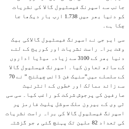
جانب سے اسپرنگ فیسٹیول گالا کی نشریات
کو دنیا بھر میں 1.738 ارب بار دیکھا جا
چکا ہے۔
سی ایم جی نے اسپرنگ فیسٹیول گالاکی بیک
وقت براہ راست نشریات اور کوریج کے لئے
دنیا بھر کے 3100 سے زیادہ میڈیا اداروں
کے ساتھ تعاون کیا۔ اسپرنگ فیسٹیول گالا
کے سلسلے میں”سنیک فن ڈانس چیلنج ” نے 70
سے زائد ممالک اور خطوں کے انٹرنیٹ
صارفین کی پرجوش شرکت کو راغب کیا۔ سی سی
ٹی وی کے بیرون ملک سوشل پلیٹ فارمز پر
اسپرنگ فیسٹیول گالا کی براہ راست نشریات
کی تعداد 82 ملین تک پہنچ گئی ، جو گزشتہ