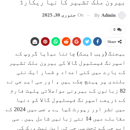
بیرون ملک تشہیر کا نیا ریکارڈ
On
جنوری 30, 2025
By
Admin
0
Share
بیجنگ (ویب ڈیسک) چائنا میڈیا گروپ کے
اسپرنگ فیسٹیول گالا کی بیرون ملک تشہیر
کے بارے میں کئی اعداد و شمار ایک نئی
بلندی پر پہنچ چکے ہیں ، اور سی ایم جی نے
82 زبانوں کے بیرونی مواصلاتی پلیٹ فارم
کے ذریعے اسپرنگ فیسٹیول گالا کو دنیا
میں نشر اور رپورٹ کیا ہے ، جس میں 2024 کے
مقابلے میں 14 نئی زبانیں شامل ہیں۔ سی
ایم جی کے تحت سی جی ٹی این نیٹ ورک کی