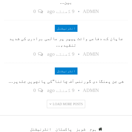
بین…
9 گھنٹے ago
0
ADMIN
انٹرنیشنل
جاپان کے دفاعی وائٹ پیپر پر عالمی برادری کی شدید
تنقید،…
9 گھنٹے ago
0
ADMIN
انٹرنیشنل
شی جن پھنگ: دی گورننس آف چائنا”کی پانچویں جلدپر…
9 گھنٹے ago
0
ADMIN
LOAD MORE POSTS
ہوم
شوبز
پاکستان
انٹرنیشنل