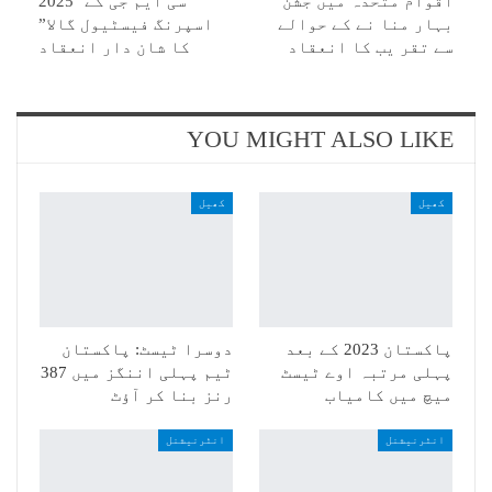
اقوام متحدہ میں جشن
سی ایم جی کے "2025
بہار منا نے کے حوالے
اسپرنگ فیسٹیول گالا”
سے تقر یب کا انعقاد
کا شان دار انعقاد
YOU MIGHT ALSO LIKE
کھیل
کھیل
پاکستان 2023 کے بعد
دوسرا ٹیسٹ: پاکستان
پہلی مرتبہ اوے ٹیسٹ
ٹیم پہلی اننگز میں 387
میچ میں کامیاب
رنز بنا کر آؤٹ
انٹرنیشنل
انٹرنیشنل