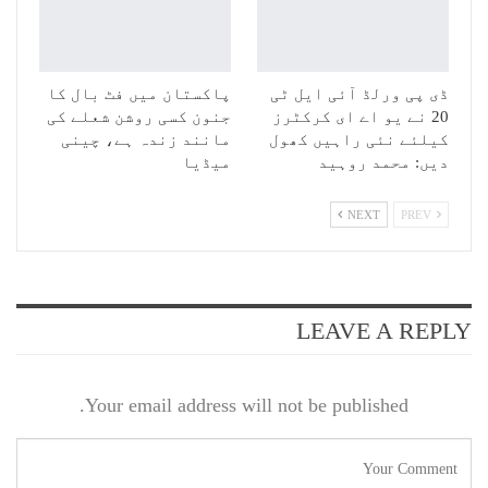
ڈی پی ورلڈ آئی ایل ٹی
پاکستان میں فٹ بال کا
20 نے یو اے ای کرکٹرز
جنون کسی روشن شعلے کی
کیلئے نئی راہیں کھول
مانند زندہ ہے، چینی
دیں: محمد روہید
میڈیا
NEXT
PREV
LEAVE A REPLY
Your email address will not be published.