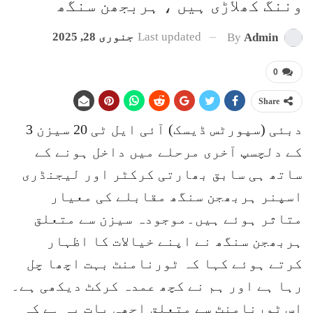
وننگ کھلاڑی ہیں ، ہربجھن سنگھ
Last updated
جنوری 28, 2025
By
Admin
0
Share
دبئی (سپورٹس ڈیسک) آئی ایل ٹی 20 سیزن 3
کے دلچسپ آخری مرحلے میں داخل ہونے کے
ساتھ ہی سابق بھارتی کرکٹر اور لیجنڈری
اسپنر ہربھجن سنگھ مقابلے کی معیار
متاثر ہوئے ہیں۔موجودہ سیزن سے متعلق
ہربھجن سنگھ نے اپنے خیالات کا اظہار
کرتے ہوئے کہا کہ ٹورنامنٹ بہت اچھا چل
رہا ہے اور ہم نے کچھ عمدہ کرکٹ دیکھی ہے۔
اس ٹورنامنٹ سے متعلق اچھی بات یہ ہے کہ