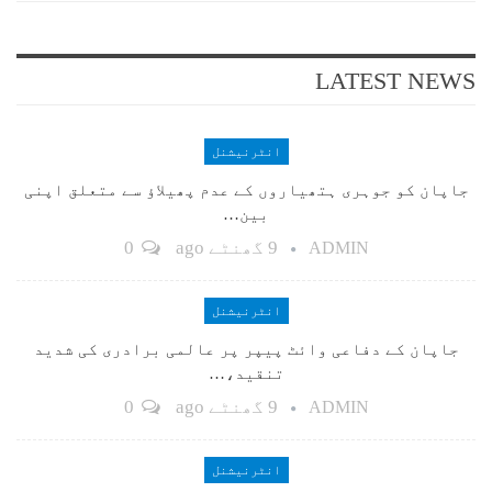
LATEST NEWS
انٹرنیشنل
جاپان کو جوہری ہتھیاروں کے عدم پھیلاؤ سے متعلق اپنی
بین…
9 گھنٹے ago
0
ADMIN
انٹرنیشنل
جاپان کے دفاعی وائٹ پیپر پر عالمی برادری کی شدید
تنقید،…
9 گھنٹے ago
0
ADMIN
انٹرنیشنل