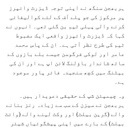
ہربھجن سنگھ نے اپنی توجہ ڈیزرٹ وائپرز
پر مرکوز کی جو پلے آف کے لئے کوالیفائی
کرنے والی پہلی ٹیم بن گئی تھی۔ انہوں نے
کہا کہ ڈیزرٹ وائپرز واقعی ایک مضبوط
ٹیم کی طرح نظر آتی ہے۔ ان کے پاس محمد
عامر اور لوکی فرگوسن جیسے بلے بازوں کے
ساتھ شاندار باؤلنگ لائن اپ ہے اور ان کی
بیٹنگ میں کچھ سنجیدہ فائر پاور موجود
ہے۔
وہ چیمپئن شپ کے حقیقی دعویدار ہیں۔
ہربھجن نے سیزن کے سب سے زیادہ رنز بنانے
والے (گرین بیلٹ) اور وکٹ لینے والے (وائٹ
بیلٹ) کے بارے میں اپنی پیشگوئیاں شیئر