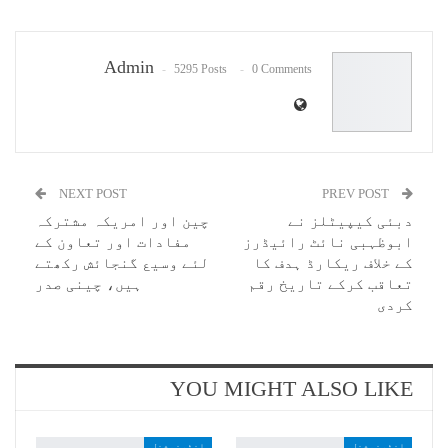
Pinterest
WhatsApp
ReddIt
Email
Admin
5295 Posts
0 Comments
NEXT POST
PREV POST
دبئی کیپیٹلز نے
چین اور امریکہ مشترکہ
ابوظہبی نائٹ رائیڈرز
مفادات اور تعاون کے
کے خلاف ریکارڈ ہدف کا
لئے وسیع گنجائش رکھتے
تعاقب کرکے تاریخ رقم
ہیں، چینی صدر
کردی
YOU MIGHT ALSO LIKE
انٹرنیشنل
انٹرنیشنل