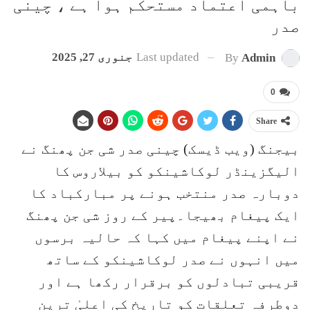
باہمی اعتماد مستحکم ہوا ہے ، چینی
صدر
Last updated
جنوری 27, 2025
By
Admin
0
Share
بیجنگ (ویب ڈیسک) چینی صدر شی جن پھنگ نے
الیگزینڈر لوکاشینکو کو بیلاروس کا
دوبارہ صدر منتخب ہونے پر مبارکباد کا
ایک پیغام بھیجا۔پیر کے روز شی جن پھنگ
نے اپنے پیغام میں کہا کہ حالیہ برسوں
میں انہوں نے صدر لوکاشینکو کے ساتھ
قریبی تبادلوں کو برقرار رکھا ہے اور
دوطرفہ تعلقات کو تاریخ کی اعلیٰ ترین