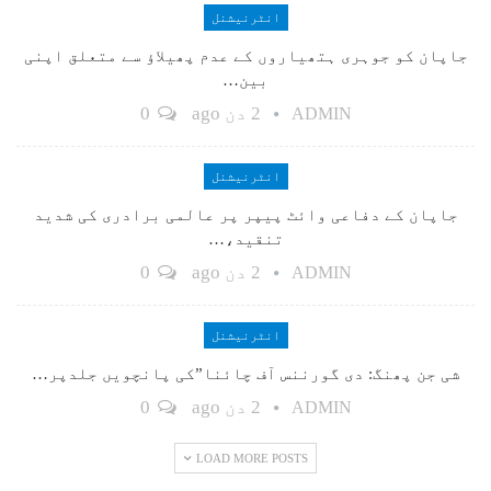
انٹرنیشنل
جاپان کو جوہری ہتھیاروں کے عدم پھیلاؤ سے متعلق اپنی
بین…
2 دن ago
0
ADMIN
انٹرنیشنل
جاپان کے دفاعی وائٹ پیپر پر عالمی برادری کی شدید
تنقید،…
2 دن ago
0
ADMIN
انٹرنیشنل
شی جن پھنگ: دی گورننس آف چائنا”کی پانچویں جلدپر…
2 دن ago
0
ADMIN
LOAD MORE POSTS