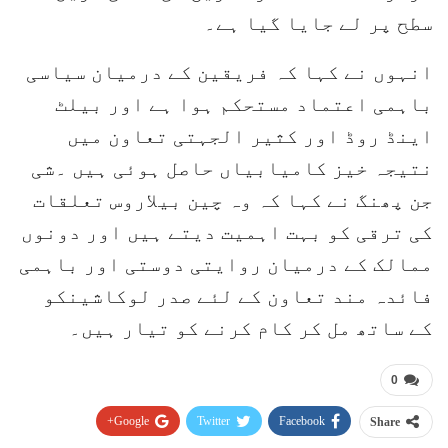
سطح پر لے جایا گیا ہے۔
انہوں نے کہا کہ فریقین کے درمیان سیاسی
باہمی اعتماد مستحکم ہوا ہے اور بیلٹ
اینڈ روڈ اور کثیر الجہتی تعاون میں
نتیجہ خیز کامیابیاں حاصل ہوئی ہیں ۔شی
جن پھنگ نے کہا کہ وہ چین بیلاروس تعلقات
کی ترقی کو بہت اہمیت دیتے ہیں اور دونوں
ممالک کے درمیان روایتی دوستی اور باہمی
فائدہ مند تعاون کے لئے صدر لوکاشینکو
کے ساتھ مل کر کام کرنے کو تیار ہیں۔
0
Google+
Twitter
Facebook
Share