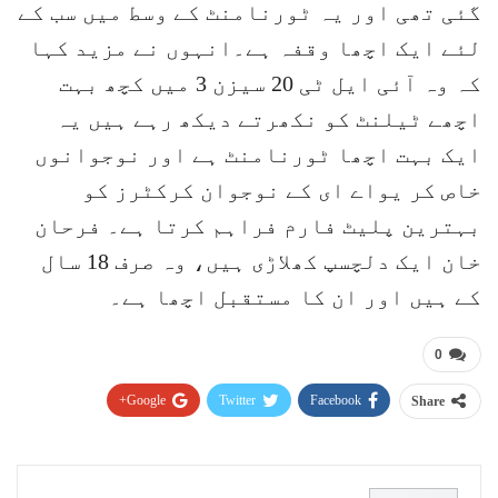
گئی تھی اور یہ ٹورنامنٹ کے وسط میں سب کے
لئے ایک اچھا وقفہ ہے۔انہوں نے مزید کہا
کہ وہ آئی ایل ٹی 20 سیزن 3 میں کچھ بہت
اچھے ٹیلنٹ کو نکھرتے دیکھ رہے ہیں یہ
ایک بہت اچھا ٹورنامنٹ ہے اور نوجوانوں
خاص کر یواے ای کے نوجوان کرکٹرز کو
بہترین پلیٹ فارم فراہم کرتا ہے۔ فرحان
خان ایک دلچسپ کھلاڑی ہیں، وہ صرف 18 سال
کے ہیں اور ان کا مستقبل اچھا ہے۔
0
Google+
Twitter
Facebook
Share
Pinterest
WhatsApp
ReddIt
Email