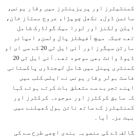
کمنٹیٹرز اور پریزینٹرز میں وقار یونس،
سائمن ڈول، نکھل چوپڑا، عروج ممتاز خان،
ایلن ولکنز اور لورا میک گولڈرک شامل
تھے جبکہ میچ آفیشلز پال ولسن، امپائر
مارٹن سیگرز اور آئی ایل ٹی 20 کے سی ای او
ڈیوڈ وائٹ بھی موجود تھے۔آئی ایل ٹی 20
کمنٹری پینل میں شامل لیجنڈری پاکستانی
فاسٹ بولر وقار یونس نے ایلس کلب میں
اپنے تجربے سے متعلق بات کرتے ہوئے کہا
کہ سابق کرکٹرز اور موجودہ کرکٹرز اور
کمنٹیٹرز کے ساتھ نائن ہول کھیلنے میں
بہت مزہ آیا۔
گالف ڈے کی منصوبہ بندی اچھی طرح سے کی