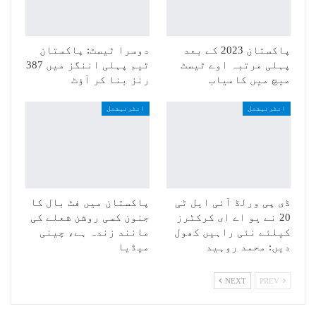
پاکستان 2023 کے بعد
دوسرا ٹیسٹ: پاکستان
پہلی مرتبہ اوے ٹیسٹ
ٹیم پہلی اننگز میں 387
میچ میں کامیاب
رنز بنا کر آؤٹ
انٹرنیشنل
انٹرنیشنل
ڈی پی ورلڈ آئی ایل ٹی
پاکستان میں فٹ بال کا
20 نے یو اے ای کرکٹرز
جنون کسی روشن شعلے کی
کیلئے نئی راہیں کھول
مانند زندہ ہے، چینی
دیں: محمد روہید
میڈیا
NEXT
PREV