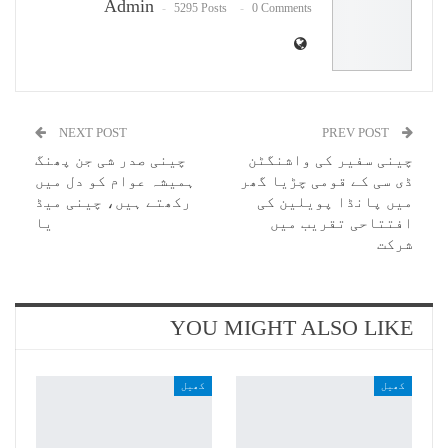
Admin
5295 Posts
0 Comments
NEXT POST
PREV POST
چینی سفیر کی واشنگٹن
چینی صدر شی جن پھنگ
ڈی سی کے قومی چڑیا گھر
ہمیشہ عوام کو دل میں
میں پانڈا پویلین کی
رکھتے ہیں، چینی میڈ
افتتاحی تقریب میں
یا
شرکت
YOU MIGHT ALSO LIKE
کھیل
کھیل