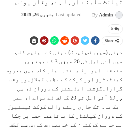
ٹیلنٹ سامنے آرہا ہے، وقار یونس
Last updated
جنوری 26, 2025
By
Admin
0
Share
دبئی (سپورٹس ڈیسک) دبئی کے ایلیس کلب
میں آئی ایل ٹی 20 سیزن 3 کے موقع پر
منعقدہ ایوارڈ یافتہ ایلز کلب میں معروف
کمنٹیٹرز اور کرکٹ کے عظیم کھلاڑیوں وقت
گزارا۔گزشتہ ایڈیشنز کے دوران ڈی پی
ورلڈ آئی ایل ٹی 20 گالف ڈے یواے ای میں
ایک ماہ تک جاری رہنے والے کرکٹ فیسٹیول
کے دوران کیلنڈر کا باقاعدہ حصہ بن چکا
ہے جس سے کرکٹرز کو خوبصورت کورس سے لطف