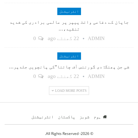
انٹرنیشنل
جاپان کے دفاعی وائٹ پیپر پر عالمی برادری کی شدید
تنقید،…
22 گھنٹے ago
0
ADMIN
انٹرنیشنل
شی جن پھنگ: دی گورننس آف چائنا”کی پانچویں جلدپر…
22 گھنٹے ago
0
ADMIN
LOAD MORE POSTS
ہوم
شوبز
پاکستان
انٹرنیشنل
© 2026- All Rights Reserved.