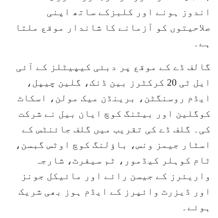
اندوز ہونے اور کلبزکے ساتھ اپنی
صلاحیتوں کو آزمانے کا شاندار موقع ملتا
ہے۔
گالف ڈے کے موقع پر دبئی کیپیٹلز کے آئی
ایل ٹی 20 کرکٹرز بین ڈنک، گلین چیپل،
ایڈم روسنگٹن، برینڈن میک مولن، اسکاٹ
کوگلین اور بیٹنگ کوچ ایان بیل نے شرکت
کی۔ گلف ڈے کی تقریب میں گلف جائنٹس کے
اسٹار جیمز ونس، باؤلنگ کوچ اوٹس گبسن،
ٹام کوہلر کیڈمور، ٹم سیفرٹ، شارجہ
واریئرز کے جیسن رائے اور مائیکل جونز
اور ڈیزرٹ وائپرز کے ایڈم ہوز بھی شریک
ہوئے۔