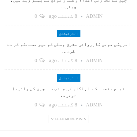
چین کے تجارتی اعداد و شمار توقع سے بہتر رہے ہیں،
چینی…
8 گھنٹے ago
0
ADMIN
انٹرنیشنل
امریکی فوجی کارروائی مشرق وسطیٰ کو غیر مستحکم کر دے
گی،…
8 گھنٹے ago
0
ADMIN
انٹرنیشنل
اقوام متحدہ کے اہلکار کی جانب سے چین کی پائیدار
ترقی…
8 گھنٹے ago
0
ADMIN
LOAD MORE POSTS