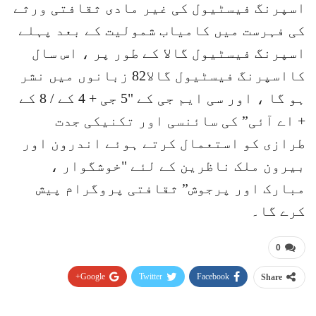
اسپرنگ فیسٹیول کی غیر مادی ثقافتی ورثے
کی فہرست میں کامیاب شمولیت کے بعد پہلے
اسپرنگ فیسٹیول گالا کے طور پر ، اس سال
کااسپرنگ فیسٹیول گالا82 زبانوں میں نشر
ہو گا ، اور سی ایم جی کے "5 جی + 4 کے / 8 کے
+ اے آئی” کی سائنسی اور تکنیکی جدت
طرازی کو استعمال کرتے ہوئے اندرون اور
بیرون ملک ناظرین کے لئے "خوشگوار ،
مبارک اور پرجوش” ثقافتی پروگرام پیش
کرے گا۔
0
Google+
Twitter
Facebook
Share
Pinterest
WhatsApp
ReddIt