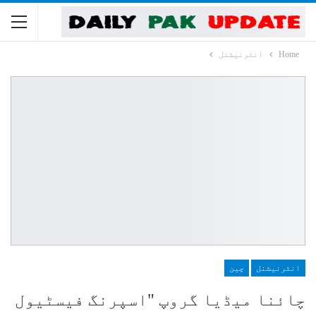
Home
انٹرنیشنل
انٹرنیشنل
چین
چائنا میڈیا گروپ "اسپرنگ فیسٹیول