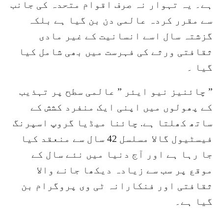
ہے۔ یہ تہوار نہ صرف اقوام متحدہ کی جانب
سے مقرر کردہ عالمی دن بن گیا ہے بلکہ
گزشتہ سال اسے انسانیت کے غیر مادی
ثقافتی ورثے کی فہرست میں بھی شامل کیا
گیا ۔
” چائنیز نیو ایئر ” عالمی سطح پر تہذیب
کے پھولوں میں اپنی ایک منفرد کشش کے
ساتھ کھلتا ہے. چائنا میڈیا گروپ اسپرنگ
فیسٹیول گالا مسلسل 42 سال سے منعقد کیا
جا رہا ہے اور آج دنیا میں نئے سال کے
موقع پر سب سے زیادہ دیکھا جانے والا
ثقافتی اور فنکارانہ ٹی وی پروگرام بن
گیا ہے۔