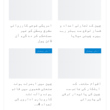
چین کے تجارتی اعداد و
امریکی فوجی کارروائی
شمار توقع سے بہتر رہے
مشرق وسطیٰ کو غیر
ہیں، چینی میڈیا
مستحکم کر دے گی، آن
لائن پول
انٹرنیشنل
انٹرنیشنل
اقوام متحدہ کے
چین میں ابھرتے ہوئے
اہلکار کی جانب سے
صنعتی شعبوں میں قائم
چین کی پائیدار ترقی
ہونے والے نئے
کی پذیرائی
کاروباری اداروں کی
تعداد 4…