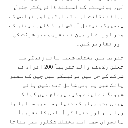
لی، یونیسکو کے اسسٹنٹ ڈائریکٹر جنرل
برائے ثقافت ارنسٹو اوٹون اور فرانس کے
پومپیڈو نیشنل آرٹس اینڈ کلچر سینٹر کے
صدر لورنٹ لی پین نے تقریب میں شرکت کی
اور تقاریر کیں۔
تقریب میں مختلف شعبہ ہائے زندگی سے
تعلق رکھنے والے تقریباً 200 افراد نے
شرکت کی جن میں یونیسکو میں چین کے سفیر
یانگ شین یو بھی شامل تھے۔شین ہائی
شیونگ نے اپنے وڈیو پیغام میں کہا کہ
چینی جشن بہار کو دنیا بھر میں سراہا جا
رہا ہے، اور دنیا کی آبادی کا تقریباً
پانچواں حصہ اسے مختلف شکلوں میں مناتا