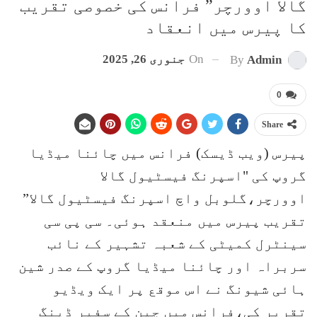
گالا اوورچر” فرانس کی خصوصی تقریب
کا پیرس میں انعقاد
On
جنوری 26, 2025
By
Admin
0
Share
پیرس (ویب ڈیسک) فرانس میں چائنا میڈیا
گروپ کی "اسپرنگ فیسٹیول گالا
اوورچر،گلوبل واچ اسپرنگ فیسٹیول گالا”
تقریب پیرس میں منعقد ہوئی۔ سی پی سی
سینٹرل کمیٹی کے شعبہ تشہیر کے نائب
سربراہ اور چائنا میڈیا گروپ کے صدر شین
ہائی شیونگ نے اس موقع پر ایک ویڈیو
تقریر کی،فرانس میں چین کے سفیر ڈینگ