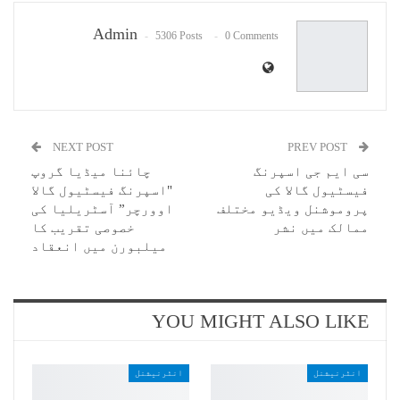
Email
Admin
5306 Posts
0 Comments
NEXT POST
PREV POST
سی ایم جی اسپرنگ
چائنا میڈیا گروپ
فیسٹیول گالا کی
"اسپرنگ فیسٹیول گالا
پروموشنل ویڈیو مختلف
اوورچر” آسٹریلیا کی
ممالک میں نشر
خصوصی تقریب کا
میلبورن میں انعقاد
YOU MIGHT ALSO LIKE
انٹرنیشنل
انٹرنیشنل