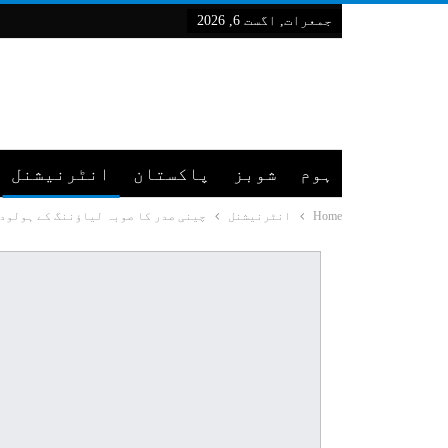
جمعرات, اگست 6, 2026
ہوم
شوبز
پاکستان
انٹرنیشنل
Home
انٹرنیشنل
چینی صدر کا صوبہ لیاؤننگ کے ہولوداو