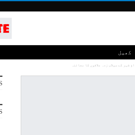
کھیل
ٔ شہر کے سیلاب زدہ علاقوں کا معائنہ
S
S