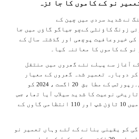
عمیر نو کے کاموں کا جا ئزہ
گ نے شدید سردی میں چین کے
ئی زونگ کاؤنٹی کےچو جیاگو گاؤں میں جا
د کی خیروعافیت پوچھی اور گذشتہ سال کے
 نو کے کاموں کا معائنہ کیا۔
ے آغاز سے پہلے نئے گھروں میں منتقل
کر دوبارہ تعمیر شدہ گھروں کے معیار
اور روزمرہ زندگی کی حالت معلوم کی۔رپورٹس کے مطا بق 20 اگست ، 2024 کو
تاریخی نوعیت کا شدید سیلاب آیا تھا، جس
کی وجہ سے شہر کی سوئی زونگ کاؤنٹی میں 10 ٹاؤن شپ اور 110 انتظامی گاوں کے
ی کو یقینی بنانے کے لئے وہاں تعمیر نو