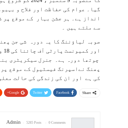
گیا۔ عوام کی حفاظت اور فلاح و بہبو
انداز ہے۔ ہر جشن بہار کے موقع پر ش
سے ملتے ہیں ۔
صوبہ لیاؤننگ کا یہ دورہ شی جن پھنگ
اور
پھنگ نےاسپرنگ فیسٹیول کے موقع پر ن
کی ہے اور ان کی زندگی کی حالت معلو
Google+
Twitter
Facebook
Share
Admin
5285 Posts
0 Comments