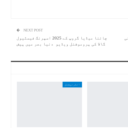
NEXT POST
ئی
چائنا میڈیا گروپ کے 2025 اسپرنگ فیسٹیول
گالا کی پروموشنل ویڈیو دنیا بھر میں پیش
انٹرنیشنل