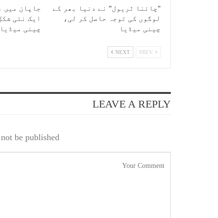
"چائنا ٹریول” نے دنیا بھر کے
جاپان میں ع
لوگوں کی توجہ حاصل کر لی،
ایک نئی شکل
چینی میڈیا
چینی میڈیا
NEXT
PREV
LEAVE A REPLY
not be published.