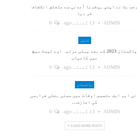
جب بٹ نے اپنی ہوشربا آمدنی سے متعلق انکشاف
کر دیا
13 گھنٹے ago
0
ADMIN
کھیل
پاکستان 2023 کے بعد پہلی مرتبہ اوے ٹیسٹ میچ
میں کامیاب
13 گھنٹے ago
0
ADMIN
پاکستان
ٓئی ایم ایف مخصوص اوقات میں سستی بجلی فراہمی
کی اجازت…
13 گھنٹے ago
0
ADMIN
LOAD MORE POSTS