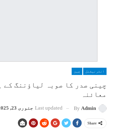
انٹرنیشنل
چین
چینی صدر کا صوبہ لیاؤننگ کے ہو
معائنہ
Last updated
جنوری 23, 2025
By
Admin
Share