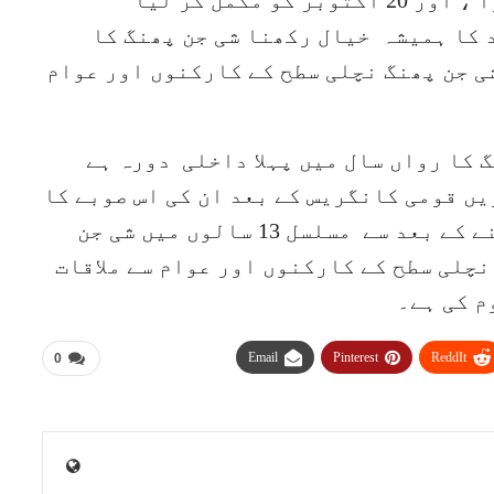
کا منصوبہ 9 ستمبر ، 2024 کو شروع ہوا ، اور 20 اکتوبر کو مکمل کر لیا
د کا ہمیشہ خیال رکھنا شی جن پھنگ کا
ی جن پھنگ نچلی سطح کے کارکنوں اور عوام
 کا رواں سال میں پہلا داخلی دورہ ہے
 کمیونسٹ پارٹی آف چائنا کی 18 ویں قومی کانگریس کے بعد ان کی اس صوبے کا
چوتھا دورہ ہے۔ جنرل سیکریٹری بننے کے بعد سے مسلسل 13 سالوں میں شی جن
چلی سطح کے کارکنوں اور عوام سے ملاقات
م کی ہے۔
Email
Pinterest
ReddIt
0