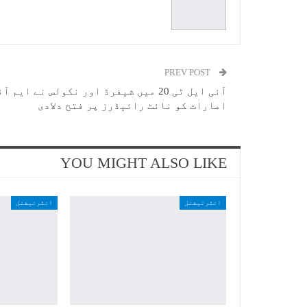
PREV POST
آئی ایل ٹی 20 میں شیفرڈ اور نکولس نے ایم آ
امارات کو نائٹ رائیڈرز پر فتح دلادی
YOU MIGHT ALSO LIKE
انٹرنیشنل
انٹرنیشنل