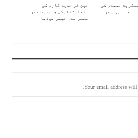
سکریت پسندی کی
چین کی جدید کاری کی
 ابھر رہی ہے،
بنیادتکنیکی جدیدیت میں
مضمر ہے، چینی میڈیا
Your email address will 