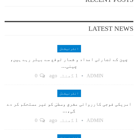
LATEST NEWS
انٹرنیشنل
چین کے تجارتی اعداد و شمار توقع سے بہتر رہے ہیں،
چینی…
1 گھنٹہ ago
0
ADMIN
انٹرنیشنل
امریکی فوجی کارروائی مشرق وسطیٰ کو غیر مستحکم کر دے
گی،…
1 گھنٹہ ago
0
ADMIN
انٹرنیشنل