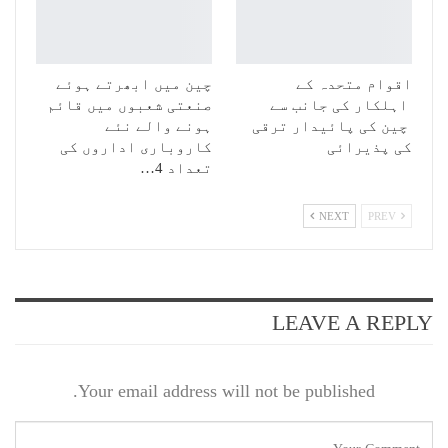
اقوام متحدہ کے
چین میں ابھرتے ہوئے
اہلکار کی جانب سے
صنعتی شعبوں میں قائم
چین کی پائیدار ترقی
ہونے والے نئے
کی پذیرائی
کاروباری اداروں کی
تعداد 4…
NEXT
PREV
LEAVE A REPLY
Your email address will not be published.