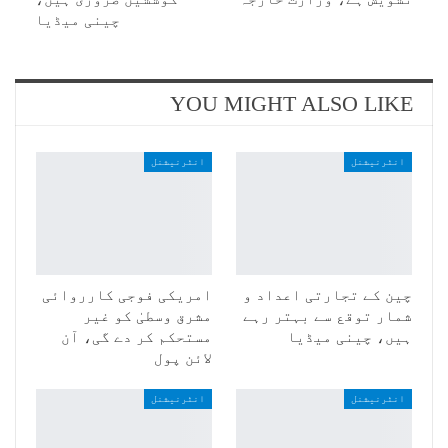
چینی میڈیا
YOU MIGHT ALSO LIKE
انٹرنیشنل
انٹرنیشنل
چین کے تجارتی اعداد و
امریکی فوجی کارروائی
شمار توقع سے بہتر رہے
مشرق وسطیٰ کو غیر
ہیں، چینی میڈیا
مستحکم کر دے گی، آن
لائن پول
انٹرنیشنل
انٹرنیشنل