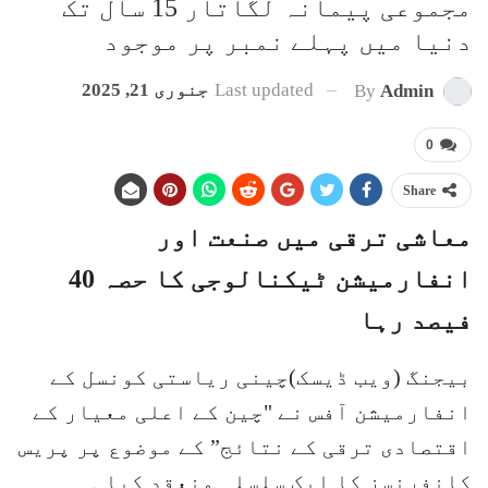
مجموعی پیمانہ لگاتار 15 سال تک
دنیا میں پہلے نمبر پر موجود
Last updated
جنوری 21, 2025
By
Admin
0
Share
معاشی ترقی میں صنعت اور
انفارمیشن ٹیکنالوجی کا حصہ 40
فیصد رہا
بیجنگ (ویب ڈیسک)چینی ریاستی کونسل کے
انفارمیشن آفس نے "چین کے اعلی معیار کے
اقتصادی ترقی کے نتائج” کے موضوع پر پریس
کانفرنسز کا ایک سلسلہ منعقد کیا ۔