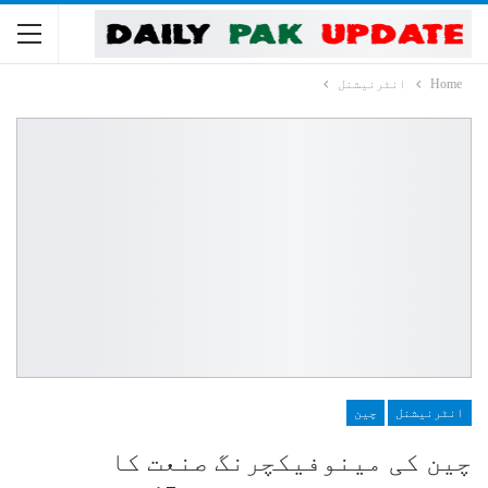
Home
انٹرنیشنل
انٹرنیشنل
چین
چین کی مینوفیکچرنگ صنعت کا