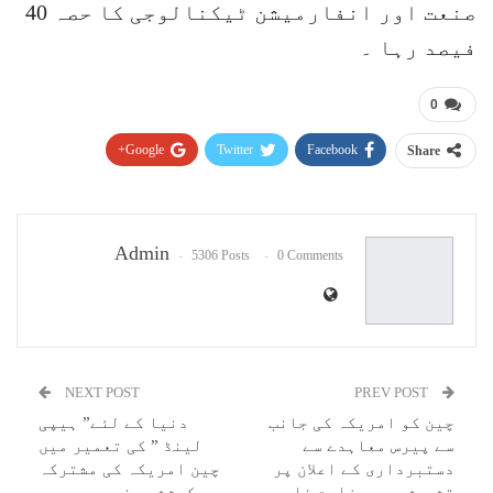
صنعت اور انفارمیشن ٹیکنالوجی کا حصہ 40
فیصد رہا ۔
0
Google+
Twitter
Facebook
Share
Pinterest
WhatsApp
ReddIt
Email
Admin
5306 Posts
0 Comments
NEXT POST
PREV POST
چین کو امریکہ کی جانب
دنیا کے لئے” ہیپی
سے پیرس معاہدے سے
لینڈ ” کی تعمیر میں
دستبرداری کے اعلان پر
چین امریکہ کی مشترکہ
تشویش ہے، وزارت خارجہ
کوششیں ضروری ہیں،