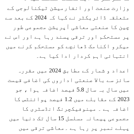
وزارت صنعت اور انفارمیشن ٹیکنالوجی کے
متعلقہ ڈائریکٹر نے کہا کہ 2024 کے بعد سے
چین کا صنعتی معاشی آپریشن مجموعی طور
پر مستحکم اور ترقی پسند رہا ہے اور اس نے
میکرو اکنامک ڈھانچے کو مستحکم کرنے میں
انتہائی اہم کردار ادا کیا ہے۔
اعداد و شمار کے مطابق 2024 میں مقررہ
سائز سے بالا صنعتی اداروں کی اضافی قیمت
میں سال بہ سال 5.8 فیصد اضافہ ہوا ، جو
2023 کے مقابلے میں 1.2 فیصد پوائنٹس کا
اضافہ ہے ۔ مینوفیکچرنگ انڈسٹری کا
مجموعی پیمانہ مسلسل 15 سال تک دنیا میں
پہلے نمبر پر رہا ہے ۔معاشی ترقی میں