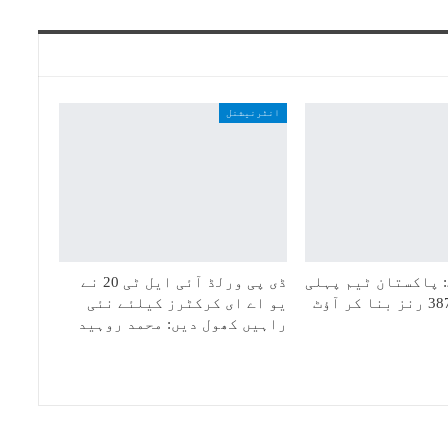
انٹرنیشنل
 پاکستان ٹیم پہلی
ڈی پی ورلڈ آئی ایل ٹی 20 نے
یو اے ای کرکٹرز کیلئے نئی
راہیں کھول دیں: محمد روہید