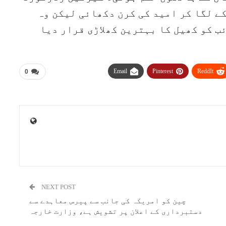
دے کر تین چھکے لگا کر امید کی کرن دکھائی لیکن وہ
 کو کھیل کا بہترین کھلاڑی قرار دیا
Email
Pinterest
ReddIt
0
NEXT POST
چین کو امریکہ کی جانب سے پیرس معاہدے سے
دستبرداری کے اعلان پر تشویش ہے، وزارت خارجہ