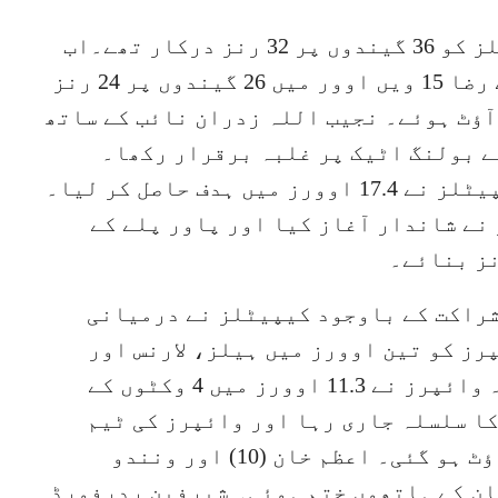
نتیجتا 14 اوورز کے اسکور پر کیپیٹلز کو 36 گیندوں پر 32 رنز درکار تھے۔اب
تک چند مواقع کا فائدہ اٹھانے والے رضا 15 ویں اوور میں 26 گیندوں پر 24 رنز
ٓؤٹ ہوئے۔ نجیب اللہ زدران نائب کے ساتھ
ے بولنگ اٹیک پر غلبہ برقرار رکھا۔
نائب نے مزید دو چھکے لگائے اور کیپیٹلز نے 17.4 اوورز میں ہدف حاصل کر لیا۔
نے شاندار آغاز کیا اور پاور پلے کے
س کے درمیان 58 رنز کی شراکت کے باوجود کیپیٹلز نے درمیانی
ز کو تین اوورز میں ہیلز، لارنس اور
سیم کرن کا نقصان برداشت کرنا پڑا ۔ وائپرز نے 11.3 اوورز میں 4 وکٹوں کے
 گرنے کا سلسلہ جاری رہا اور وائپرز کی ٹیم
مقررہ 20 اوورز میں 139 رنز بنا کر آؤٹ ہو گئی۔ اعظم خان (10) اور ونندو
 ظاہر خان کے ہاتھوں ختم ہوئی۔ شیرفین ردرفورڈ