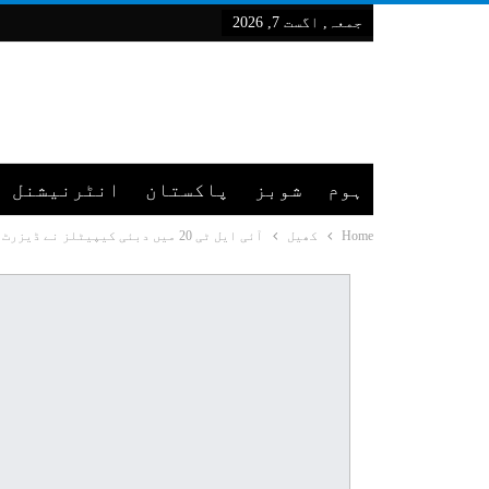
جمعہ, اگست 7, 2026
ہوم
شوبز
پاکستان
انٹرنیشنل
Home
کھیل
آئی ایل ٹی 20 میں دبئی کیپیٹلز نے ڈیزرٹ وائپرز کی فتوحات کا سلسلہ روک دیا