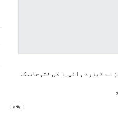
ج
ئی کیپیٹلز نے ڈیزرٹ وائپرز کی فتوحات کا
0