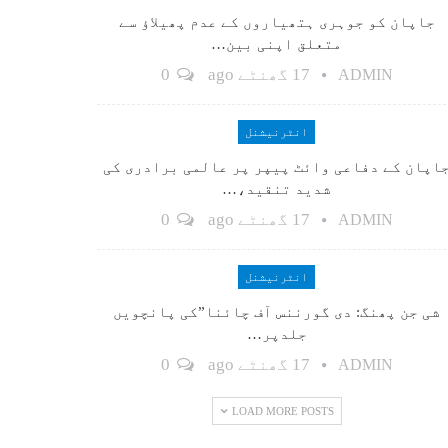
جاپان کو جوہری ہتھیاروں کے عدم پھیلاؤ سے
متعلق اپنی بین…
17 گھنٹے ago
0
ADMIN
انٹرنیشنل
اپان کے دفاعی وائٹ پیپر پر عالمی برادری کی
شدید تنقید،…
17 گھنٹے ago
0
ADMIN
انٹرنیشنل
شی جن پھنگ: دی گورننس آف چائنا”کی پانچویں
جلدپر…
17 گھنٹے ago
0
ADMIN
LOAD MORE POSTS