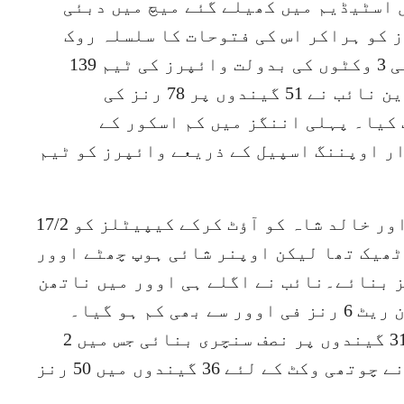
 اسٹیڈیم میں کھیلے گئے میچ میں دبئی
ٹ وائپرز کو ہراکر اس کی فتوحات کا سلسلہ روک
دیا۔ دشمنتھا چمیرا اور ظاہر خان کی 3 وکٹوں کی بدولت وائپرز کی ٹیم 139
رنز پر ڈھیر ہو گئی۔ اس کے بعد گلبدین نائب نے 51 گیندوں پر 78 رنز کی
کیا۔ پہلی اننگز میں کم اسکور کے
ر اوپننگ اسپیل کے ذریعے وائپرز کو ٹیم
فرگوسن نے دوسرے اوور میں بین ڈنک اور خالد شاہ کو آؤٹ کرکے کیپیٹلز کو 17/2
ٹھیک تھا لیکن اوپنر شائی ہوپ چھٹے اوور
لبدین نائب کے ساتھ مل کر 8 رنز بنائے۔نائب نے اگلے ہی اوور میں ناتھن
سوٹر کو 3 چھکے مارے جس سے مطلوبہ رن ریٹ 6 رنز فی اوور سے بھی کم ہو گیا۔
سکندر رضا کی موجودگی میں نائب نے 31 گیندوں پر نصف سنچری بنائی جس میں 2
چوکے اور 3 چھکے شامل تھے۔ اس جوڑی نے چوتھی وکٹ کے لئے 36 گیندوں میں 50 رنز