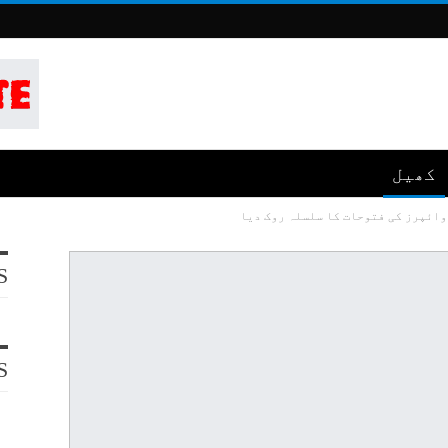
کھیل
S
S