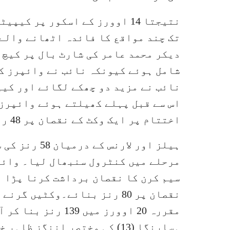
دیکر محمد عامر کی شارٹ بال پر کیچ ا
شامل ہوئے کیونکہ نائب نے وائپرز ک
اس سے قبل پہلے کھیلتے ہوئے وائپرز 
اختتام پر ایک وکٹ کے نقصان پر 48 رنز بنائے۔
ہیلز اور لارن
مرحلے میں کنٹرول سنبھال لیا۔ وائپر
نقصان پر 80 رنز بنائے۔وکٹیں
ہسارنگا (13) کی مختصر اننگز