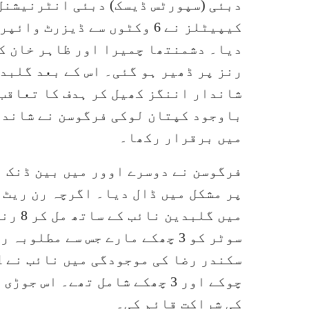
دبئی (سپورٹس ڈیسک) دبئی انٹرنیشنل
کیپیٹلز نے 6 وکٹوں سے ڈیزر
شاندار اننگز کھیل کر ہدف کا تعاقب 
باوجود کپتان لوکی فرگوسن نے شاندا
میں برقرار رکھا۔
پر مشکل میں ڈال دیا۔ اگرچہ رن ریٹ 
میں گ
کی شراکت قائم کی۔