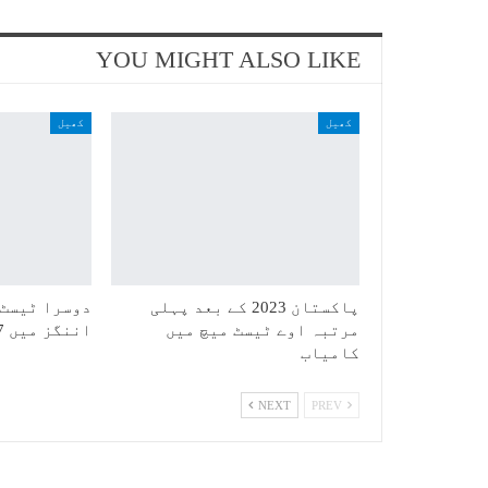
YOU MIGHT ALSO LIKE
کھیل
کھیل
پاکستان 2023 کے بعد پہلی
دوسرا ٹیسٹ:
مرتبہ اوے ٹیسٹ میچ میں
اننگز میں 387 رنز بنا کر آؤٹ
کامیاب
NEXT
PREV