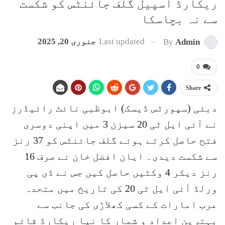
ریکارڈ اسپیل گلف جائنٹس کو شکست
سے نہ بچاسکا
Last updated
جنوری 20, 2025
By
Admin
0
Share
دبئی (سپورٹس ڈیسک) ابوظبی نائٹ رائیڈرز
نے آئی ایل ٹی 20 سیزن 3 میں اپنی دوسری
فتح حاصل کرتے ہوئے گلف جائنٹس کو 37 رنز
سے شکست دیدی۔ ایان افضل خان نے صرف 16
رنز دیکر 4 وکٹیں حاصل کیں جس نے ڈی پی
ورلڈ آئی ایل ٹی 20 کی تاریخ میں متحدہ
عرب امارات کے کسی کھلاڑی کی جانب سے
بہترین اعداد و شمار کا نیا ریکارڈ قائم