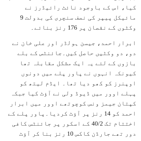
کیا، اس کے باوجود نائٹ رائیڈرز نے
مائیکل پیپر کی نصف سنچری کی بدولت 9
وکٹوں کے نقصان پر 176 رنز بنائے۔
ابرار احمد، جیسن ہولڈر اور علی خان نے
دو، دو وکٹیں حاصل کیں۔جائنٹس کے بلے
بازوں کے لئے یہ ایک مشکل مقابلہ تھا
کیونکہ انہوں نے پاور پلے میں دونوں
اوپنرز کو کھو دیا تھا۔ ایڈم لیتھ کو
پہلے اوور میں ڈیوڈ ولی نے آؤٹ کیا جبکہ
کپتان جیمز ونس کوچوتھے اوور میں ابرار
احمد کو 14 رنز پر آؤٹ کردیا۔پاور پلے کے
اختتام تک 40/2 کے اسکور پر جائنٹس کافی
دور تھے جارڈن کاکس 10 رنز بنا کر آؤٹ