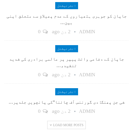
انٹرنیشنل
جاپان کو جوہری ہتھیاروں کے عدم پھیلاؤ سے متعلق اپنی
بین…
2 دن ago
0
ADMIN
انٹرنیشنل
جاپان کے دفاعی وائٹ پیپر پر عالمی برادری کی شدید
تنقید،…
2 دن ago
0
ADMIN
انٹرنیشنل
شی جن پھنگ: دی گورننس آف چائنا”کی پانچویں جلدپر…
2 دن ago
0
ADMIN
LOAD MORE POSTS