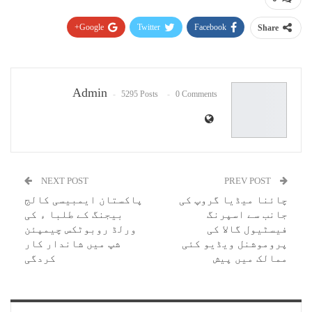
Google+
Twitter
Facebook
Share
Pinterest
WhatsApp
ReddIt
Email
Admin
5295 Posts
0 Comments
NEXT POST
PREV POST
چائنا میڈیا گروپ کی
پاکستان ایمبیسی کالج
جانب سے اسپرنگ
بیجنگ کے طلبا ء کی
فیسٹیول گالا کی
ورلڈ روبوٹکس چیمپئن
پروموشنل ویڈیو کئی
شپ میں شاندار کار
ممالک میں پیش
کردگی