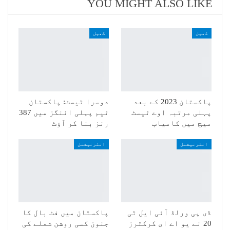
YOU MIGHT ALSO LIKE
کھیل
کھیل
پاکستان 2023 کے بعد
دوسرا ٹیسٹ: پاکستان
پہلی مرتبہ اوے ٹیسٹ
ٹیم پہلی اننگز میں 387
میچ میں کامیاب
رنز بنا کر آؤٹ
انٹرنیشنل
انٹرنیشنل
ڈی پی ورلڈ آئی ایل ٹی
پاکستان میں فٹ بال کا
20 نے یو اے ای کرکٹرز
جنون کسی روشن شعلے کی