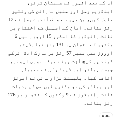
اس کے بعد انہوں نے علیشان شرفو،
اینڈریو رسل اور سنیل نارائن کی وکٹیں
حاصل کیں، جن میں سے صرف آندرے رسل نے 12
رنز بنائے۔ ایان کے اسپیل کے اختتام پر
نائٹ رائیڈرز کا اسکور 15 اوورز میں 6
وکٹوں کے نقصان پر 131 رنز تھا۔ڈیتھ
اوورز میں پیپر 57 رنز پر مارک ایڈائرکی
گیند پر کیچ آؤٹ ہوئے جبکہ لوری ایونز،
جیسن ہولڈر اور ڈیوڈ ولی نے معمولی
اضافہ کیا۔ بلیسنگ مزاربانی نے ایونز
اور ہولڈر کی دو وکٹیں لیں جس کی بدولت
نائٹ رائیڈرز نے 9 وکٹوں کے نقصان پر 176
رنز بنائے۔
0