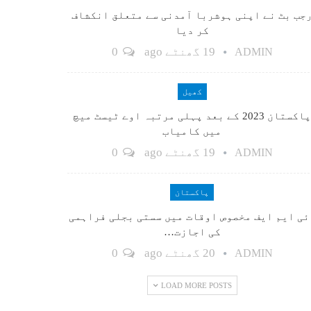
جب بٹ نے اپنی ہوشربا آمدنی سے متعلق انکشاف
کر دیا
19 گھنٹے ago
0
ADMIN
کھیل
پاکستان 2023 کے بعد پہلی مرتبہ اوے ٹیسٹ میچ
میں کامیاب
19 گھنٹے ago
0
ADMIN
پاکستان
ٓئی ایم ایف مخصوص اوقات میں سستی بجلی فراہمی
کی اجازت…
20 گھنٹے ago
0
ADMIN
LOAD MORE POSTS