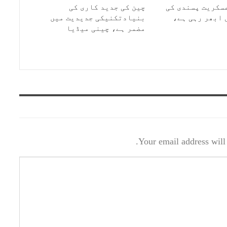
سکریت پسندی کی
چین کی جدید کاری کی
 ابھر رہی ہے،
بنیادتکنیکی جدیدیت میں
مضمر ہے، چینی میڈیا
Your email address will 