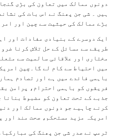
دونوں ممالک میں تعاون کی بڑی گنجائ
ہیں ۔ شی جن پھنگ نے اس بات کی نشاند
بڑے ممالک کی حیثیت سے چین اور امری
ایک دوسرے کے بنیادی مفادات اور اہ
طریقے سے مسائل کے حل تلاش کرنا ضرو
مختاری اور علاقائی سالمیت سے متعلق
میں احتیاط سے کام لے گا۔چین امریک
باہمی فائدے میں ہے اور تصادم ہمار
فریقوں کو باہمی احترام، پرامن بقا
جذبے کے تحت تعاون کو مضبوط بنانا چ
کرنے چاہیے جو دونوں ممالک اور دنیا
امریکہ مزید مستحکم، صحت مند اور پ
ٹرمپ نے صدر شی جن پھنگ کی مبارکباد