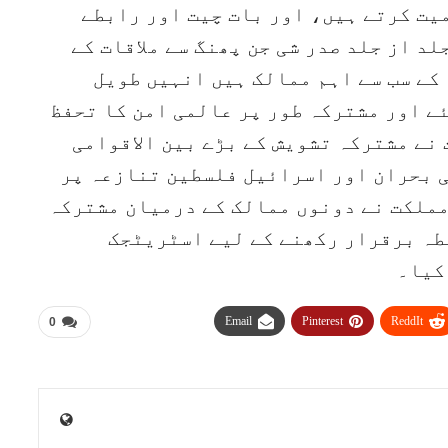
یت کرتے ہیں، اور بات چیت اور رابطے
د از جلد صدر شی جن پھنگ سے ملاقات کے
 کے سب سے اہم ممالک ہیں انہیں طویل
ے اور مشترکہ طور پر عالمی امن کا تحفظ
نے مشترکہ تشویش کے بڑے بین الاقوامی
ی بحران اور اسرائیل فلسطین تنازعہ پر
ملکت نے دونوں ممالک کے درمیان مشترکہ
طہ برقرار رکھنے کے لیے اسٹریٹجک
کیا۔
Email
Pinterest
ReddIt
0