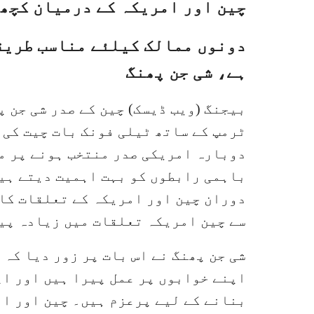
چین اور امریکہ کے درمیان کچھ 
دونوں ممالک کیلئے مناسب طریقے
ہے، شی جن پھنگ
بیجنگ (ویب ڈیسک) چین کے صدر شی جن 
ٹرمپ کے ساتھ ٹیلی فونک بات چیت کی۔
دوبارہ امریکی صدر منتخب ہونے پر م
باہمی رابطوں کو بہت اہمیت دیتے ہیں
دوران چین اور امریکہ کے تعلقات کا ا
سے چین امریکہ تعلقات میں زیادہ پیش
شی جن پھنگ نے اس بات پر زور دیا کہ
اپنے خوابوں پر عمل پیرا ہیں اور اپ
بنانے کے لیے پرعزم ہیں۔ چین اور ا