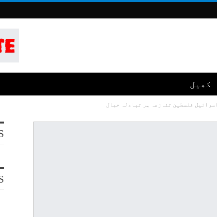
کھیل
اسرائیل فلسطین تنازعہ پر تبادلہ خیال
S
S