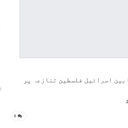
ر
ابین اسرائیل فلسطین تنازعہ پر
ا
0