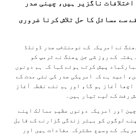
اختلافات ناگزیر ہیں، چینی صدر
 سے مسائل کا حل تلاش کرنا ضروری
پھنگ نے امریکہ کے نومنتخب صدر ڈونلڈ
ہفتہ کے روز شی جن پھنگ نے ٹرمپ کو
بارکباد پیش کرتے ہوئے کہا کہ ہم دونوں
، امید ہے کہ امریکی صدر کی نئی مدت کے
چھا آغاز ہو گا، اور ہم نئے نقطہ آغاز
 رفت کے لیے تیار ہیں۔
 چین اور امریکہ دونوں عظیم ممالک اپنے
نے لوگوں کو بہتر زندگی گزارنے کے قابل
مریکہ کے وسیع مشترکہ مفادات ہیں اور