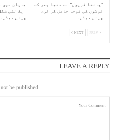
"چائنا ٹریول” نے دنیا بھر کے
جاپان میں ع
لوگوں کی توجہ حاصل کر لی،
ایک نئی شکل
چینی میڈیا
چینی میڈیا
NEXT
PREV
LEAVE A REPLY
not be published.