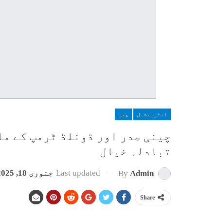
انٹرنیشنل
چین
چینی صدر اور ڈونلڈ ٹرمپ کے م
تبادلہ خیال
Last updated
جنوری 18, 2025
By
Admin
Share