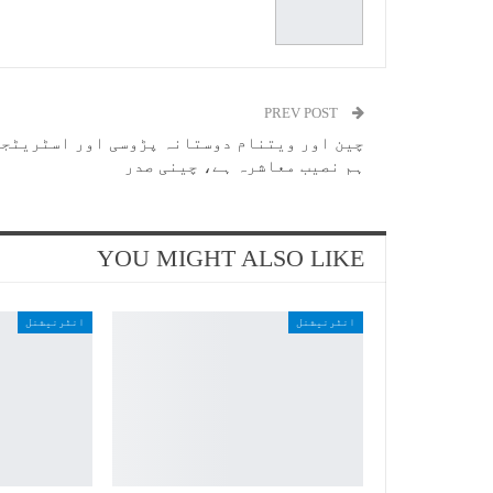
PREV POST
چین اور ویتنام دوستانہ پڑوسی اور اسٹریٹجک
ہم نصیب معاشرہ ہے، چینی صدر
YOU MIGHT ALSO LIKE
انٹرنیشنل
انٹرنیشنل