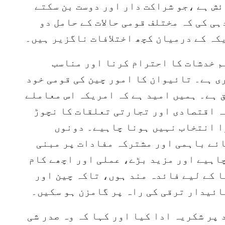
ش ہے ،جو شراکت دار اور دوست بن سکتے
ہی کی کہ مختلف قومی حالات کے حامل دو
کہ کے درمیان کچھ اختلافات ناگزیر ہیں۔
م خدشات کا احترام کرنا اور مناسب
ری ہے۔ تائیوان کا امور چین کی قومی خود
 ہے۔ ہمیں امید ہے کہ امریکہ اس معاملے
ہ اقتصادی اور تجارتی تعلقات کا نچوڑ
ا انتخاب نہیں ہونا چاہیے۔ دونوں
ئے باہمی اور مشترکہ مفادات پر مبنی
اہیے اور مزید بڑے، عملی اور اچھے کام
 کے لیے فائدہ مند ہوں، تاکہ چین اور
ائیدار ترقی کی راہ پر گامزن ہو سکیں۔
 پر شکریہ ادا کیا اور کہا کہ وہ صدر شی