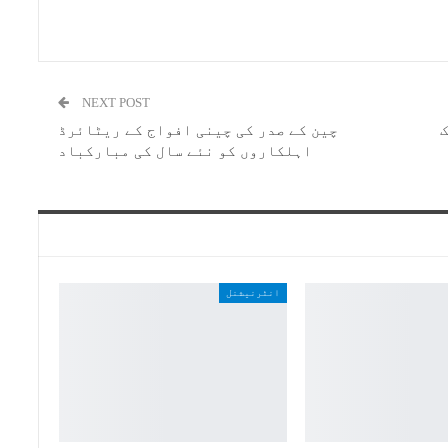
NEXT POST
چین کے صدر کی چینی افواج کے ریٹائرڈ
اہلکاروں کو نئے سال کی مبارکباد
انٹرنیشنل