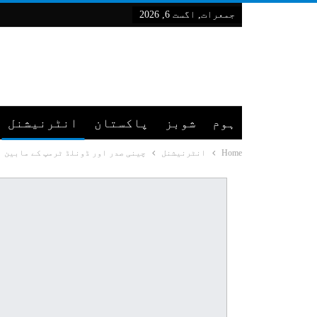
جمعرات, اگست 6, 2026
ہوم
شوبز
پاکستان
انٹرنیشنل
Home
انٹرنیشنل
چینی صدر اور ڈونلڈ ٹرمپ کے مابین 