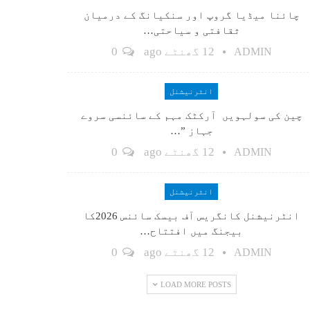
چائنا میڈیا گروپ اور سنکیانگ کے درمیان
ثقافتی و سیاحتی…
12 گھنٹے ago
0
ADMIN
انٹرنیشنل
چین کی سولہویں آرکٹک مہم کے سائنسی سروے
جہاز ”…
12 گھنٹے ago
0
ADMIN
انٹرنیشنل
انٹرنیشنل کانگریس آف بیسک سائنس 2026کا
بیجنگ میں افتتاح…
12 گھنٹے ago
0
ADMIN
LOAD MORE POSTS