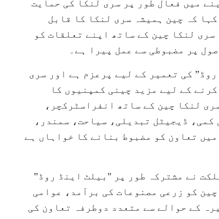
ینے میں فعال طور پر سری لنکا کی حمایت
ہا کہ چین ہمیشہ سری لنکا کا قابل
سری لنکا چین کے ساتھ اپنے تعلقات کو
صول پر مضبوطی سے عمل پیرا ہے۔
روڈ” کی تعمیر کے لیے پرعزم ہے اور سری
کرنے کے لیے مزید چینی کمپنیوں کا
سری لنکا چین کے ساتھ انفراسٹرکچر،
 کمی، ڈیجیٹل تبدیلی، سیاحت، سمندر،
میں تعاون کو مضبوط بنانے کا خواہاں ہے
کت نے مشترکہ طور پر "بیلٹ اینڈ روڈ”
ین کو زرعی مصنوعات کی برآمد، عوامی
یرہ کے حوالے سے متعدد دوطرفہ تعاون کی