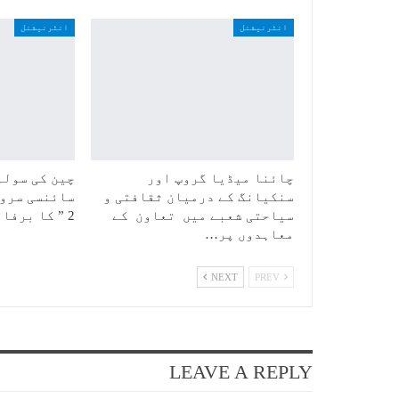
انٹرنیشنل
انٹرنیشنل
چائنا میڈیا گروپ اور
چین کی سولہ
سنکیانگ کے درمیان ثقافتی و
سائنسی سروے
سیاحتی شعبے میں تعاون کے
2 ” کا برفانی…
معاہدوں پر…
NEXT
PREV
LEAVE A REPLY