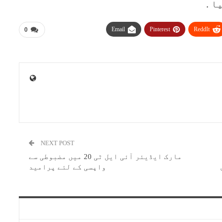
ا .
Email
Pinterest
ReddIt
0
NEXT POST
مارک ایڈیئر آئی ایل ٹی 20 میں مضبوطی سے
واپسی کے لئے پرامید