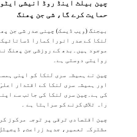
چین بیلٹ اینڈ روڈ انیشی ایٹو 
حمایت کرے گا، شی جن پھنگ
بیجنگ (ویب ڈیسک) چینی صدر شی جن پھ
لنکا کے صدر انورا کمارا ڈسانائیکے 
موجود ہیں۔بدھ کے روزشی جن پھنگ نے 
روایتی دوستی ہے۔
چین نے ہمیشہ سری لنکا کو اپنی ہمسا
اور ہمیشہ سری لنکا کے اقتدار اعلیٰ
کی ہے۔چین سری لنکا کی جانب سے اپنے 
راہ تلاش کرنے کو سراہتا ہے ۔
چین اقتصادی ترقی پر توجہ مرکوز کر
مشترکہ تعمیر، جدید زراعت، ڈیجیٹل 