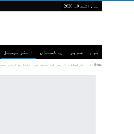
پیر, اگست 10, 2026
ہوم
شوبز
پاکستان
انٹرنیشنل
Home
انٹرنیشنل
چین نے ہمیشہ سری لنکا کو اپنی ہمسا