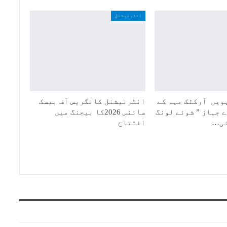
انٹرنیشنل
ویں آرکٹک مہم کے
انٹرنیشنل کانگریس آف بیسک
 جہاز ” شوئے لونگ
سائنس 2026کا بیجنگ میں
افتتاح