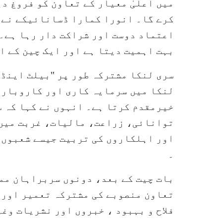
میں اعلیٰ معیار کے تعاون کو فروغ د
کرے گا۔ انورا کمارا ڈسانائیکے نے ک
اعتماد دوست اور شراکت دار رہا ہے۔ 
بہت اہمیت دیتا ہے اور ایک چین کے ا
سری لنکا مشترکہ طور پر "بیلٹ اینڈ 
لنکا میں سرمایہ کاری اور کاروبار 
خیرمقدم کرتا ہے۔ انہوں نے کہا کہ 
توانائی، زراعت، مالیات، غربت میں
اور اہلکاروں کی تربیت جیسے شعبوں 
۔
بات چیت کے بعد، دونوں سربراہان ممل
تعاون منصوبے کی مشترکہ تعمیر اور چ
فلاح و بہبود ، خبروں اور نشریات وغ