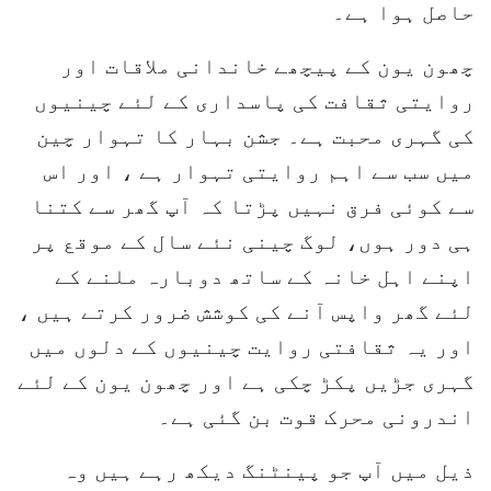
حاصل ہوا ہے۔
چھون یون کے پیچھے خاندانی ملاقات اور
روایتی ثقافت کی پاسداری کے لئے چینیوں
کی گہری محبت ہے۔ جشن بہار کا تہوار چین
میں سب سے اہم روایتی تہوار ہے ، اور اس
سے کوئی فرق نہیں پڑتا کہ آپ گھر سے کتنا
ہی دور ہوں، لوگ چینی نئے سال کے موقع پر
اپنے اہل خانہ کے ساتھ دوبارہ ملنے کے
لئے گھر واپس آنے کی کوشش ضرور کرتے ہیں ،
اور یہ ثقافتی روایت چینیوں کے دلوں میں
گہری جڑیں پکڑ چکی ہے اور چھون یون کے لئے
اندرونی محرک قوت بن گئی ہے۔
ذیل میں آپ جو پینٹنگ دیکھ رہے ہیں وہ