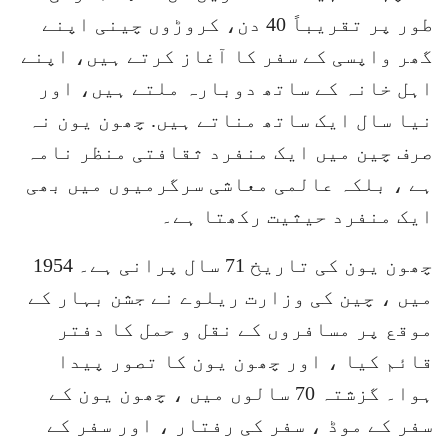
طور پر تقریباً 40 دن، کروڑوں چینی اپنے
گھر واپسی کے سفر کا آغاز کرتے ہیں، اپنے
اہل خانہ کے ساتھ دوبارہ ملتے ہیں، اور
نیا سال ایک ساتھ مناتے ہیں. چھون یون نہ
صرف چین میں ایک منفرد ثقافتی منظر نامہ
ہے ، بلکہ عالمی معاشی سرگرمیوں میں بھی
ایک منفرد حیثیت رکھتا ہے۔
چھون یون کی تاریخ 71 سال پرانی ہے۔ 1954
میں ، چین کی وزارت ریلوے نے جشن بہار کے
موقع پر مسافروں کے نقل و حمل کا دفتر
قائم کیا ، اور چھون یون کا تصور پیدا
ہوا۔ گزشتہ 70 سالوں میں ، چھون یون کے
سفر کے موڈ ، سفر کی رفتار ، اور سفر کے