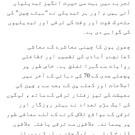
تجربے میں بہت سی حیرت انگیز تبدیلیاں
آئی ہیں ، اور ہر تبدیلی نے "بہتے چین” کی
متحرک قوت اور وقت کی ترقی اور تبدیلیوں
کی گواہی دی ہے۔
چھون یون کا چینی معاشرے کے معاشی
ڈھانچے، آبادی کی تقسیم اور ثقافتی
روایات سے گہرا تعلق ہے۔ خاص طور پر
پچھلی صدی کے 70 کی دہائی کے آخر میں
اصلاحات اور کھلے پن کے بعد سے ، چین کی
معیشت کی تیز رفتار ترقی کے ساتھ ، لوگوں
کی ایک بڑی تعداد نے بہتر روزگار اور
ترقی کے مواقع تلاش کرنے کے لئے معاشی طور
پر پسماندہ علاقوں سے ترقی یافتہ علاقوں
کا رخ کیا ۔ یہ لوگ جشن بہار کے دوران