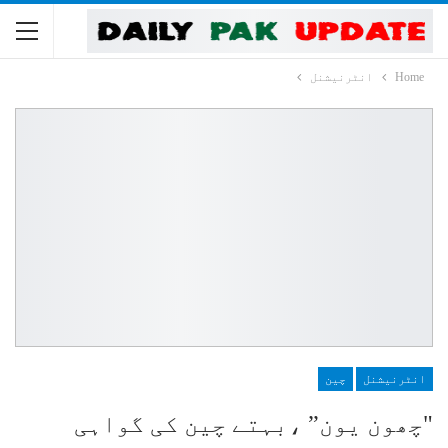
Home
انٹرنیشنل
انٹرنیشنل
چین
"چھون یون” ،بہتے چین کی گواہی