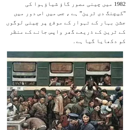
1982 میں چینی مصور گاؤ شیاؤہوا کی
"کیچنگ دی ٹرین” ہے ، جس میں اس دور میں
جشن بہار کے تہوار کے موقع پر چینی لوگوں
کے ٹرین کے ذریعے گھر واپس جانے کے منظر
کو دکھایا گیا ہے۔