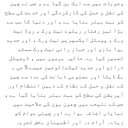
وجوہات میں سے ایک بن گیا ہے ، جس نے چین
کی نقل و حمل کی کارکردگی اور خدمت کی سطح
کو بہت بہتر بنایا ہے ، اور دنیا کا سب سے
بڑا تیز رفتار ریلوے نیٹ ورک ، روڈ نیٹ
ورک ، پوسٹل ایکسپریس نیٹ ورک ، اور جدید
ہوا بازی اور جہاز رانی نیٹ ورک سسٹم
تعمیر کیا ہے۔حالیہ برسوں میں ، ڈیجیٹل
ذرائع اور جدید ٹیکنالوجیز جیسے 5 جی ،
بگ ڈیٹا اور مصنوعی ذہانت کی مدد سے چین
کے نقل و حمل کے نظام کے ذہین انتظام اور
آپریشن کی سطح کو بہت بہتر بنایا گیا ہے ،
جس کے نتیجے میں چھون یون کی صلاحیت میں
نمایاں اضافہ ہوا ہے اور چینی عوام کو
زیادہ آرام دہ اور اطمینان بخش تجربہ