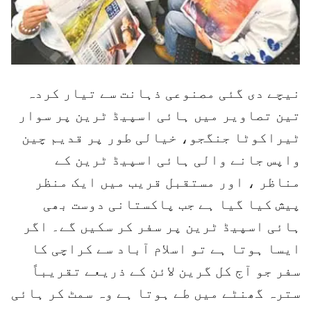
نیچے دی گئی مصنوعی ذہانت سے تیار کردہ
تین تصاویر میں ہائی اسپیڈ ٹرین پر سوار
ٹیراکوٹا جنگجو، خیالی طور پر قدیم چین
واپس جانے والی ہائی اسپیڈ ٹرین کے
مناظر ، اور مستقبل قریب میں ایک منظر
پیش کیا گیا ہے جب پاکستانی دوست بھی
ہائی اسپیڈ ٹرین پر سفر کر سکیں گے۔ اگر
ایسا ہوتا ہے تو اسلام آباد سے کراچی کا
سفر جو آج کل گرین لائن کے ذریعے تقریباً
سترہ گھنٹے میں طے ہوتا ہے وہ سمٹ کر ہائی