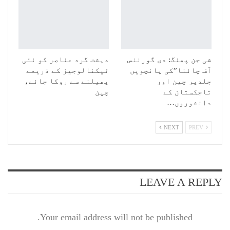
شی جن پھنگ: دی گورننس
دہشت گرد عناصر کو نئی
آف چائنا”کی پانچویں
ٹیکنالوجیز کے ذریعے
جلدپر چین اور
پھیلنے سے روکا جائے،
تاجکستان کے
چین
دانشوروں…
NEXT
PREV
LEAVE A REPLY
Your email address will not be published.