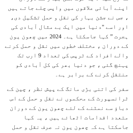
اپنے آبائی علاقوں میں واپس چلے جاتے ہیں
، جس نے جشن بہار کی نقل و حمل تشکیل دی،
اور اسے "دنیا میں ایک بے مثال آبادی کی
ہجرت ” کہا جاسکتا ہے۔ 2024 میں چھون یون
کے دوران ، مختلف خطوں میں نقل و حمل کرنے
والے افراد کے ٹرپس کی تعداد 9 ارب تک
پہنچ گئی ، جو دنیا بھر کی کل آبادی کو
منتقل کرنے کے برابر ہے۔
سفر کی اتنی بڑی مانگ کے پیش نظر ، چین کے
ٹرانسپورٹ کے محکموں نے نقل و حمل کے اس
دباؤ سے نمٹنے کے لئے چھون یون کے دوران
متعدد اقدامات اٹھائے ہیں ، یہ کہا
جاسکتا ہے کہ چھون یون نہ صرف نقل و حمل