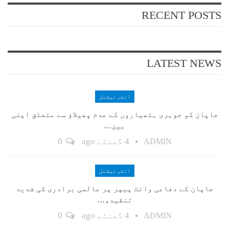
RECENT POSTS
LATEST NEWS
انٹرنیشنل
جاپان کو جوہری ہتھیاروں کے عدم پھیلاؤ سے متعلق اپنی
بین…
4 گھنٹے ago
0
ADMIN
انٹرنیشنل
جاپان کے دفاعی وائٹ پیپر پر عالمی برادری کی شدید
تنقید،…
4 گھنٹے ago
0
ADMIN