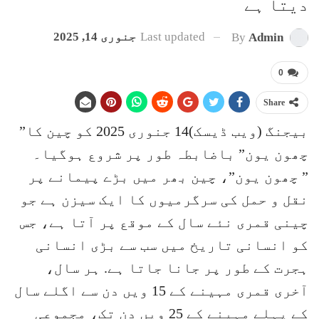
دیتا ہے
Last updated
جنوری 14, 2025
By
Admin
0
Share
بیجنگ (ویب ڈیسک)14 جنوری 2025 کو چین کا”
چھون یون” باضابطہ طور پر شروع ہوگیا۔
” چھون یون”، چین بھر میں بڑے پیمانے پر
نقل و حمل کی سرگرمیوں کا ایک سیزن ہے جو
چینی قمری نئے سال کے موقع پر آتا ہے، جس
کو انسانی تاریخ میں سب سے بڑی انسانی
ہجرت کے طور پر جانا جاتا ہے. ہر سال،
آخری قمری مہینے کے 15 ویں دن سے اگلے سال
کے پہلے مہینے کے 25 ویں دن تک، مجموعی