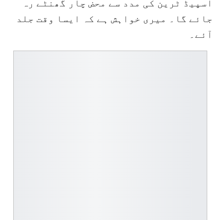
اسپیڈ ٹرین کی مدد سے محض چار گھنٹے رہ
جائے گا۔ میری خواہش ہے کہ ایسا وقت جلد
آئے۔