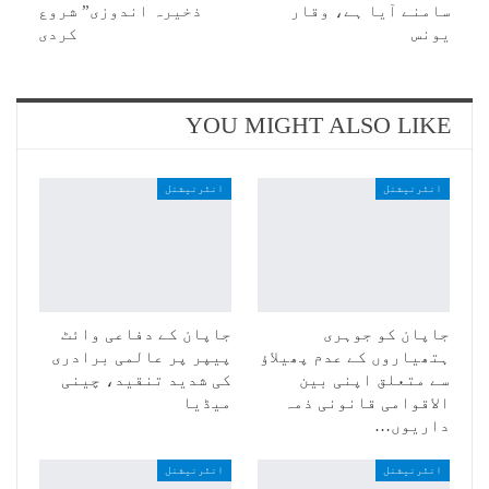
سامنے آیا ہے، وقار
ذخیرہ اندوزی” شروع
یونس
کردی
YOU MIGHT ALSO LIKE
انٹرنیشنل
انٹرنیشنل
جاپان کو جوہری
جاپان کے دفاعی وائٹ
ہتھیاروں کے عدم پھیلاؤ
پیپر پر عالمی برادری
سے متعلق اپنی بین
کی شدید تنقید، چینی
الاقوامی قانونی ذمہ
میڈیا
داریوں…
انٹرنیشنل
انٹرنیشنل