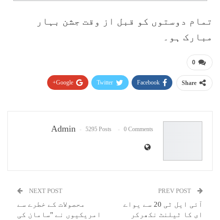
تمام دوستوں کو قبل از وقت جشن بہار
مبارک ہو۔
0
Google+
Twitter
Facebook
Share
Pinterest
WhatsApp
ReddIt
Email
Admin
5295 Posts
0 Comments
NEXT POST
PREV POST
آئی ایل ٹی 20 سے یواے
محصولات کے خطرے سے
ای کا ٹیلنٹ نکھرکر
امریکیوں نے "سامان کی