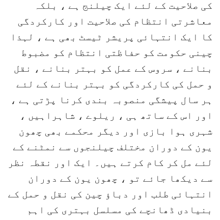
کی صلاحیت کے لئے ایک چیلنج ہے ، بلکہ
معاشرتی انتظام کی صلاحیت اور کارکردگی
کا ایک انتہائی پریشر ٹیسٹ بھی ہے ، لہذا
چینی حکومت کو حفاظتی انتظام کو مضبوط
بنانے ، سروس کے عمل کو بہتر بنانے ، نقل
و حمل کی کارکردگی کو بہتر بنانے کے لئے
ہر سال پیشگی منصوبہ بندی کرنا پڑتی ہے ،
اور اس کے ساتھ ہی ، ریلوے ، شاہراہیں ،
شہری ہوا بازی اور دیگر محکمے بھی چھون
یون کے دوران مختلف چیلنجوں سے نمٹنے کے
لئے مل کر کام کرتے ہیں۔ ایک اور نقطہ نظر
سے دیکھا جائے تو ، چھون یون کے دوران
انتہائی طلب اور دباؤ چین کی نقل و حمل کے
بنیادی ڈھانچے کی مسلسل بہتری کی اہم