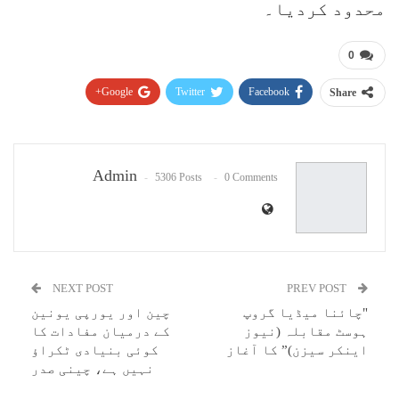
محدود کردیا۔
0
Google+
Twitter
Facebook
Share
Pinterest
WhatsApp
ReddIt
Email
Admin
5306 Posts
0 Comments
NEXT POST
PREV POST
"چائنا میڈیا گروپ
چین اور یورپی یونین
ہوسٹ مقابلہ (نیوز
کے درمیان مفادات کا
اینکر سیزن)” کا آغاز
کوئی بنیادی ٹکراؤ
نہیں ہے، چینی صدر