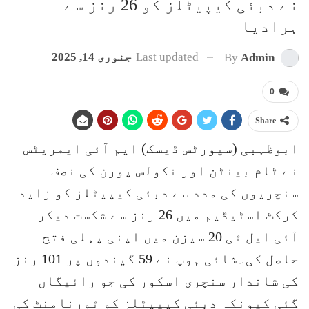
نے دبئی کیپیٹلز کو 26 رنز سے
ہرادیا
Last updated
جنوری 14, 2025
By
Admin
0
Share
ابوظہبی (سپورٹس ڈیسک) ایم آئی ایمریٹس
نے ٹام بینٹن اور نکولس پورن کی نصف
سنچریوں کی مدد سے دبئی کیپیٹلز کو زاید
کرکٹ اسٹیڈیم میں 26 رنز سے شکست دیکر
آئی ایل ٹی 20 سیزن میں اپنی پہلی فتح
حاصل کی۔شائی ہوپ نے 59 گیندوں پر 101 رنز
کی شاندار سنچری اسکور کی جو رائیگاں
گئی کیونکہ دبئی کیپیٹلز کو ٹورنامنٹ کی