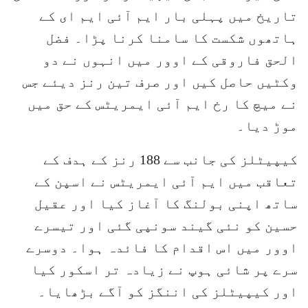
تاریخ میں پہلی بار ایم آئی ایم ای کے
ہاتھوں شکست کا سامنا کرنا پڑا۔ فضل
الحق فاروقی کے اوور میں انہوں نے دو
وکٹیں حاصل کیں اور صرف تین رنز دیئے جس
نے میچ کا رخ ایم آئی ایمریٹس کے حق میں
موڑ دیا۔
کیپیٹلز کی جانب سے 188 رنز کے ہدف کے
تعاقب میں ایم آئی ایمریٹس نے اسپن کے
ساتھ اپنی بولنگ کا آغاز کیا اور عقیل
حسین کو نئی گیند سونپی گئی اور تیسرے
اوور میں اس اقدام کا فائدہ ہوا۔ دوسرے
سرے پر شائی ہوپ نے زیادہ تر اسکور کیا
اور کیپیٹلز کی اننگز کو آگے بڑھایا۔