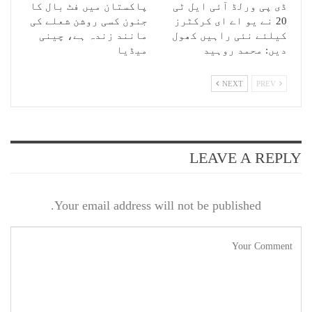
ڈی پی ورلڈ آئی ایل ٹی
پاکستان میں فٹ بال کا
20 نے یو اے ای کرکٹرز
جنون کسی روشن شعلے کی
کیلئے نئی راہیں کھول
مانند زندہ ہے، چینی
دیں: محمد روہید
میڈیا
NEXT
PREV
LEAVE A REPLY
Your email address will not be published.