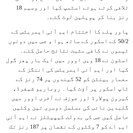
تلافی کرتے ہوئے اسٹمپ کیا اور وسیم 18
رنز بنا کر پویلین لوٹ گئے۔
پاور پلے کا اختتام ایم آئی ایمریٹس کے
50/2 کے اسکور کے ساتھ ہوا ، جس میں دونوں
ٹیموں نے کافی مثبت نتائج حاصل کئے۔
اسٹون نے 18 ویں اوور میں ایک بار پھر گول
کیا اور ایم آئی ایمریٹس کی اننگز کے
معمار بینٹن کو 52 گیندوں پر 74 رنز کے
ٹاپ اسکور پر آؤٹ کیا۔ روماریو شیفرڈ،
کیرون پولارڈ اور جوزف نے آخری اوور میں
گلبدین نائب کی مسلسل دوسری تین وکٹیں
حاصل کیں جس کی بدولت کیپیٹلز نے ایم آئی
ایم اے کو 7 وکٹوں کے نقصان پر 187 رنز تک