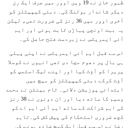
ظہور خان نے 19 ویں اوور میں صرف ایک رن
دیکر شاندار بولنگ کی۔ دبئی کیپیٹلز کو
آخری اوور میں 36 رنز کی ضرورت تھی، لیکن
یہ بہت اونچی پہاڑی ثابت ہوئی اور ایم
آئی ایمریٹس نے زبردست فتح حاصل کی۔
اس سے قبل ایم آئی ایمریٹس نے اپنی پہلی
ہی بال پر دھوم مچا دی تھی انہوں نے کوسلا
پریرا کو آؤٹ کیا اور اپنے لیگ اسٹمپ کو
آؤٹ کرکے دبئی کیپیٹلز کو میچ میں
ابتدائی پوزیشن دلائی۔ ٹام بینٹن نے محمد
وسیم کا ساتھ دیا اور ان دونوں نے 38 رنز
کی اہم شراکت کے ساتھ ایم آئی ایم اے کو
کچھ ضروری استحکام کی پیش کش کی۔تاہم
رضا نے اس سے قبل ایک کیچ ضائع ہونے کی