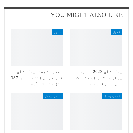
YOU MIGHT ALSO LIKE
کھیل
کھیل
پاکستان 2023 کے بعد
دوسرا ٹیسٹ: پاکستان
پہلی مرتبہ اوے ٹیسٹ
ٹیم پہلی اننگز میں 387
میچ میں کامیاب
رنز بنا کر آؤٹ
انٹرنیشنل
انٹرنیشنل