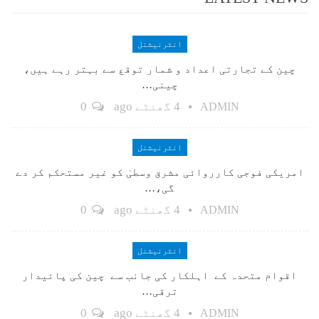
انٹرنیشنل
چین کے تجارتی اعداد و شمار توقع سے بہتر رہے ہیں،
چینی…
4 گھنٹے ago
0
ADMIN
انٹرنیشنل
امریکی فوجی کارروائی مشرق وسطیٰ کو غیر مستحکم کر دے
گی،…
4 گھنٹے ago
0
ADMIN
انٹرنیشنل
اقوام متحدہ کے اہلکار کی جانب سے چین کی پائیدار
ترقی…
4 گھنٹے ago
0
ADMIN