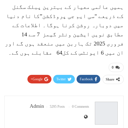
ہمیں عالمی معیار کے بہترین پبلک سگنل
کے ذریعے "سی ایم جی پروڈکشن”کا نام دنیا
میں دوبارہ روشن کرنا ہوگا۔ اطلاعات کے
مطابق نویں ایشین ونٹر گیمز 7 سے 14
فروری 2025 تک ہاربن میں منعقد ہوں گے اور
ان میں 6 ایونٹس کے کل64 مقابلے ہوں گے۔
0
Google+
Twitter
Facebook
Share
Pinterest
WhatsApp
ReddIt
Email
Admin
5295 Posts
0 Comments