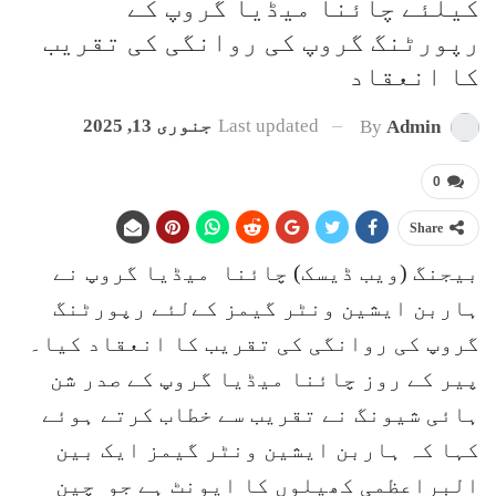
کیلئے چائنا میڈیا گروپ کے
رپورٹنگ گروپ کی روانگی کی تقریب
کا انعقاد
Last updated
جنوری 13, 2025
By
Admin
0
Share
بیجنگ (ویب ڈیسک) چائنا میڈیا گروپ نے
ہاربن ایشین ونٹر گیمز کےلئے رپورٹنگ
گروپ کی روانگی کی تقریب کا انعقاد کیا۔
پیر کے روز چائنا میڈیا گروپ کے صدر شن
ہائی شیونگ نے تقریب سے خطاب کرتے ہوئے
کہا کہ ہاربن ایشین ونٹر گیمز ایک بین
البراعظمی کھیلوں کا ایونٹ ہے جو چین