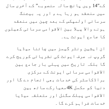
کے”14 ویں پانچ سالہ منصوبے” کے آخری سال
میں منعقد ہو رہا ہے ، اور یہ بیجنگ
سرمائی اولمپکس کے بعد چین میں منعقد
ہونے والا پہلا بین الاقوامی سرمائی کھیلوں
کا جامع ایونٹ ہے۔
ان ایشین ونٹر گیمز میں چائنا میڈیا
گروپ نہ صرف ایونٹ کی نشریاتی کوریج کرے
گا بلکہ تاریخ میں پہلی بار جامع بین
الاقوامی سرمائی ایونٹ کے مرکزی
براڈکاسٹر کی خدمات بھی انجام دے گا اور
دنیا کو مکمل 4Kمعیارکے ساتھ بین
الاقوامی پبلک سگنل اور متعلقہ میڈیا
خدمات فراہم کرے گا۔