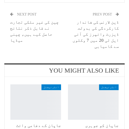
NEXT POST
PREV POST
ڈین لارنس کی شاندار
چین کی غیر ملکی تجارت
کارکردگی کی بدولت
نے قابل ذکر نتائج
ڈیزرٹ وائپرز کی آئی
حاصل کیے ہیں، چینی
ایل ٹی 20 میں 7 وکٹوں
میڈیا
سے کامیابی
YOU MIGHT ALSO LIKE
انٹرنیشنل
انٹرنیشنل
جاپان کو جوہری
جاپان کے دفاعی وائٹ