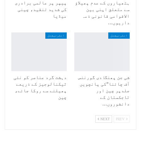
ہتھیاروں کے عدم پھیلاؤ
پیپر پر عالمی برادری
سے متعلق اپنی بین
کی شدید تنقید، چینی
الاقوامی قانونی ذمہ
میڈیا
داریوں…
انٹرنیشنل
انٹرنیشنل
شی جن پھنگ: دی گورننس
دہشت گرد عناصر کو نئی
آف چائنا”کی پانچویں
ٹیکنالوجیز کے ذریعے
جلدپر چین اور
پھیلنے سے روکا جائے،
تاجکستان کے
چین
دانشوروں…
NEXT
PREV