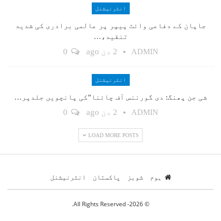
انٹرنیشنل
جاپان کے دفاعی وائٹ پیپر پر عالمی برادری کی شدید
تنقید،…
2 دن ago
0
ADMIN
انٹرنیشنل
شی جن پھنگ: دی گورننس آف چائنا”کی پانچویں جلدپر…
2 دن ago
0
ADMIN
LOAD MORE POSTS
ہوم
شوبز
پاکستان
انٹرنیشنل
© 2026- All Rights Reserved.